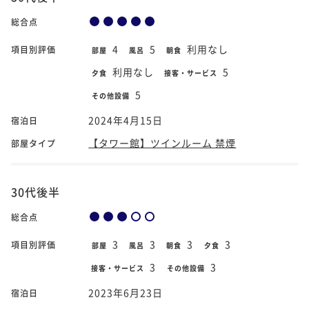
総合点
4
5
利用なし
項目別評価
部屋
風呂
朝食
利用なし
5
夕食
接客・サービス
5
その他設備
2024年4月15日
宿泊日
【タワー館】ツインルーム 禁煙
部屋タイプ
30代後半
総合点
3
3
3
3
項目別評価
部屋
風呂
朝食
夕食
3
3
接客・サービス
その他設備
2023年6月23日
宿泊日