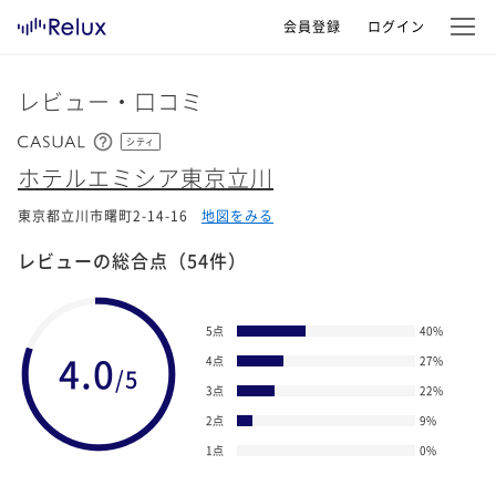
会員登録
ログイン
レビュー・口コミ
シティ
ホテルエミシア東京立川
東京都立川市曙町2-14-16
地図をみる
レビューの総合点
（54件）
5点
40
%
4.0
4点
27
%
/5
3点
22
%
2点
9
%
1点
0
%