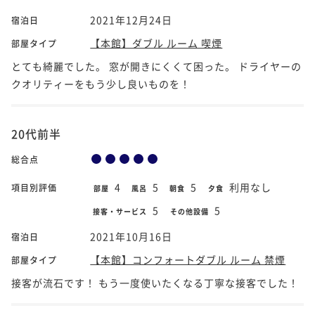
2021年12月24日
宿泊日
【本館】ダブル ルーム 喫煙
部屋タイプ
とても綺麗でした。 窓が開きにくくて困った。 ドライヤーの
クオリティーをもう少し良いものを！
20代前半
総合点
4
5
5
利用なし
項目別評価
部屋
風呂
朝食
夕食
5
5
接客・サービス
その他設備
2021年10月16日
宿泊日
【本館】コンフォートダブル ルーム 禁煙
部屋タイプ
接客が流石です！ もう一度使いたくなる丁寧な接客でした！