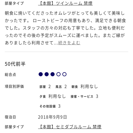
【本館】ツインルーム 禁煙
部屋タイプ
朝食に焼いてくださったオムレツがとっても美しくて美味し
かったです。 ローストビーフの用意もあり、満足できる朝食
でした。スタッフの方々の対応も丁寧でした。立地も便利だ
ったのでその後の予定がスムーズに運べました。またご縁が
ありましたら利用させて...
続きをよむ
50代前半
総合点
2
2
利用なし
項目別評価
部屋
風呂
朝食
利用なし
3
夕食
接客・サービス
3
その他設備
2018年9月9日
宿泊日
【本館】セミダブルルーム 禁煙
部屋タイプ