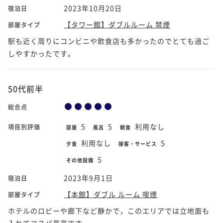
2023年10月20日
宿泊日
【タワー館】ダブルルーム 禁煙
部屋タイプ
駅も近く周りにコンビニや飲食店も多かったのでとても過ご
しやすかったです。
50代前半
総合点
5
5
利用なし
項目別評価
部屋
風呂
朝食
利用なし
5
夕食
接客・サービス
5
その他設備
2023年9月1日
宿泊日
【本館】ダブル ルーム 喫煙
部屋タイプ
ホテルのロビーや廊下など静かで，このエリアでは立地面も
入れてコスパ最高です。