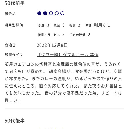
50代前半
総合点
3
3
2
利用なし
項目別評価
部屋
風呂
朝食
夕食
3
2
接客・サービス
その他設備
2022年12月8日
宿泊日
【タワー館】ダブルルーム 禁煙
部屋タイプ
部屋のエアコンの切替音と冷蔵庫の稼働時の音が、うるさく
て何度も目が覚めた。 朝食会場が、宴会場だったけど、空調
が寒すぎた。 またカレーの温度が、ぬるかったので係りの人
に伝えたところ、直ぐ対応してくれた。 また夜のお弁当はと
ても美味しかった。 音の部分で寝不足だった為、リピートは
難しい。
50代後半