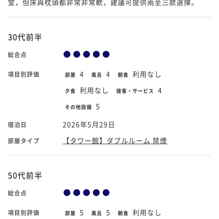
堂，但床與枕頭都非常非常軟，建議可提供兩至三款選擇。
30代前半
総合点
4
4
利用なし
項目別評価
部屋
風呂
朝食
利用なし
4
夕食
接客・サービス
5
その他設備
2026年5月29日
宿泊日
【タワー館】ダブルルーム 禁煙
部屋タイプ
50代前半
総合点
5
5
利用なし
項目別評価
部屋
風呂
朝食