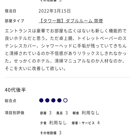
2022年3月15日
宿泊日
【タワー館】ダブルルーム 禁煙
部屋タイプ
エントランスは豪華でお部屋も広くはないも新しく機能的で
良いホテルだと思う。ただ卓上鏡、トイレットペーパーのス
テンレスカバー、シャワーヘッドに手垢が残っていてきちん
と清掃されているのか不信感がありリラックスしきれなかっ
た。せっかくのホテル、清掃マニュアルなのか人材なのか、
そこを大いに改善して欲しい。
40代後半
総合点
3
3
利用なし
項目別評価
部屋
風呂
朝食
利用なし
4
夕食
接客・サービス
3
その他設備