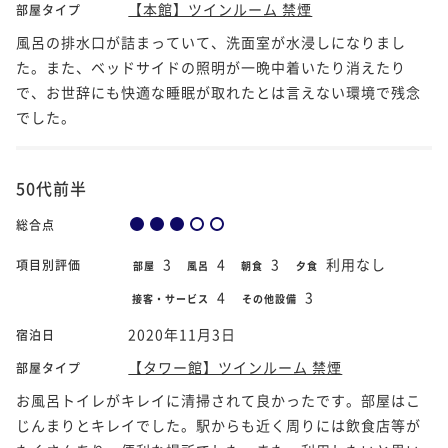
【本館】ツインルーム 禁煙
部屋タイプ
風呂の排水口が詰まっていて、洗面室が水浸しになりまし
た。また、ベッドサイドの照明が一晩中着いたり消えたり
で、お世辞にも快適な睡眠が取れたとは言えない環境で残念
でした。
50代前半
総合点
3
4
3
利用なし
項目別評価
部屋
風呂
朝食
夕食
4
3
接客・サービス
その他設備
2020年11月3日
宿泊日
【タワー館】ツインルーム 禁煙
部屋タイプ
お風呂トイレがキレイに清掃されて良かったです。部屋はこ
じんまりとキレイでした。駅からも近く周りには飲食店等が