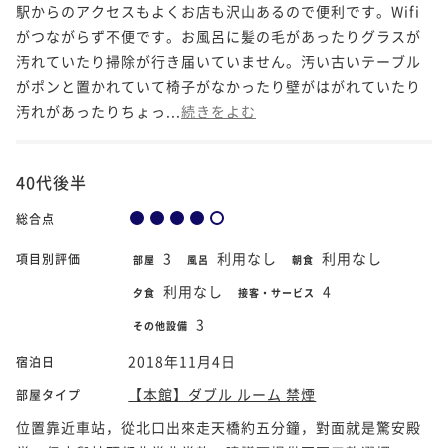
駅からのアクセスもよくお店も沢山あるので便利です。Wifi
がつながらず不便です。お風呂に髪の毛があったりグラスが
汚れていたり掃除が行き届いていません。汚い古いテーブル
がポンと置かれていて椅子がなかったり壁がはがれていたり
汚れがあったりちょっ...
続きをよむ
40代後半
総合点
3
利用なし
利用なし
項目別評価
部屋
風呂
朝食
利用なし
4
夕食
接客・サービス
3
その他設備
2018年11月4日
宿泊日
【本館】ダブル ルーム 禁煙
部屋タイプ
位置靠近車站，從北口出來走天橋約五分鐘，對面就是驚安殿