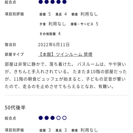
総合点
5
4
利用なし
項目別評価
部屋
風呂
朝食
利用なし
5
夕食
接客・サービス
4
その他設備
2022年6月11日
宿泊日
【本館】ツインルーム 禁煙
部屋タイプ
部屋は非常に静かで、落ち着けた。 バスルームは、やや狭い
が、きちんと手入れされている。 たまたま10階の部屋だった
が、11階の朝食ビュッフェが始まると、子どもの足音が響い
たので、走るのを止めさせてもらえるとなお、有難い。
50代後半
総合点
3
3
利用なし
項目別評価
部屋
風呂
朝食