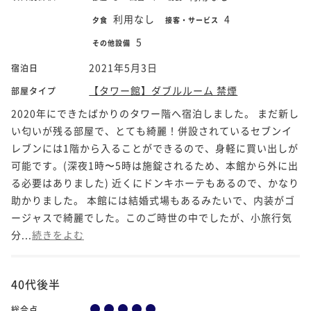
利用なし
4
夕食
接客・サービス
5
その他設備
2021年5月3日
宿泊日
【タワー館】ダブルルーム 禁煙
部屋タイプ
2020年にできたばかりのタワー階へ宿泊しました。 まだ新し
い匂いが残る部屋で、とても綺麗！併設されているセブンイ
レブンには1階から入ることができるので、身軽に買い出しが
可能です。(深夜1時〜5時は施錠されるため、本館から外に出
る必要はありました) 近くにドンキホーテもあるので、かなり
助かりました。 本館には結婚式場もあるみたいで、内装がゴ
ージャスで綺麗でした。このご時世の中でしたが、小旅行気
分...
続きをよむ
40代後半
総合点