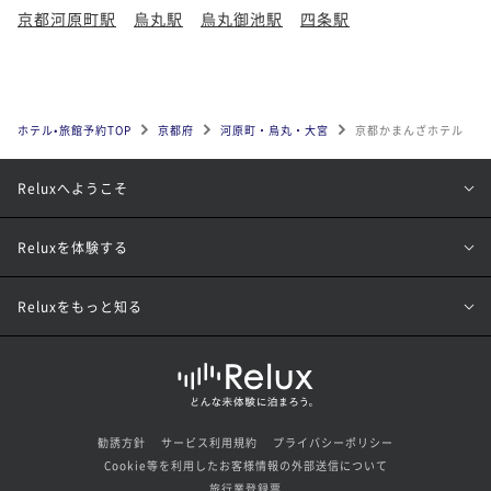
京都河原町駅
烏丸駅
烏丸御池駅
四条駅
ホテル•旅館予約TOP
京都府
河原町・烏丸・大宮
京都かまんざホテル
Reluxへようこそ
Reluxを体験する
Reluxをもっと知る
勧誘方針
サービス利用規約
プライバシーポリシー
Cookie等を利用したお客様情報の外部送信について
旅行業登録票