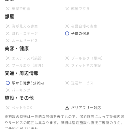
部屋で朝食
部屋で夕食
ポイントアップ
部屋
「今がおトク」★さき楽90★早めの予約でお得に宿泊
♪＜素泊まり＞
海が見える客室
夜景自慢の客室
離れ・コテージ
子供の宿泊
素泊まり
現地決済可
事前決済可
IN 15:00 - 21:00 OUT10:00
ルームサービス
ポイント即利用で
最大7％OFF
美容・健康
¥44,400~
¥ 41,292 ~
2名
エステ・スパ施設
プールあり（屋内）
プールあり（屋外）
フィットネス施設
交通・周辺情報
ポイントアップ
「連泊」【3連泊でお得】返金不可プラン 素泊まり
駅から徒歩5分以内
送迎サービス
パーキング
素泊まり
事前決済可
IN 15:00 - 21:00 OUT10:00
施設・その他
ポイント即利用で
最大7％OFF
¥50,400~
ペットもOK
バリアフリー対応
¥ 46,872 ~
2名
※施設の特徴は一般的な設備を表すもので、宿泊施設によって設備内容
やサービスの範囲は異なります。詳細は宿泊施設へ直接ご確認のうえ、
ご予約くださいませ。