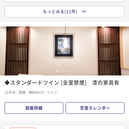
もっとみる(11件)
ポイントアップ
「期間限定30%割」京都観光のアクセス最高！シモン
ズベッドと漆の調度品に囲まれて贅沢なひとときを
素泊まり
現地決済可
事前決済可
IN 15:00 - 21:00 OUT10:00
ポイント即利用で
最大7％OFF
¥18,800~
¥ 17,484 ~
2名
1
2
3
4
5
6
7
8
9
10
ポイントアップ
◆スタンダードツイン [全室禁煙] 漆の家具有
【素泊まり】烏丸御池駅から徒歩7分！京漆器×モダン
美の中で寛ぐシンプルステイ
25平米
禁煙
無料Wi-Fi
ツイン
素泊まり
現地決済可
事前決済可
IN 15:00 - 21:00 OUT10:00
ポイント即利用で
最大7％OFF
部屋詳細
空室カレンダー
¥18,800~
¥ 17,484 ~
2名