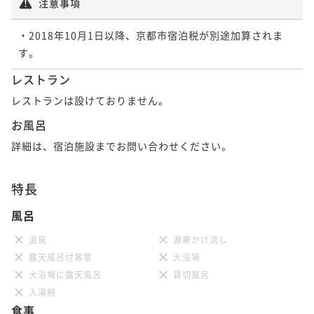
注意事項
・2018年10月1日以降、京都市宿泊税が別途加算されま
ポイントアップ
ポイントアップ
「今がおトク」★さき楽60★早めの予約でお得に宿泊
す。
「連泊」【連泊×エコ割】3連泊限定！環境とお財布に
♪＜素泊まり＞
優しく♪客室清掃不要でお得♪＜素泊まり＞
レストラン
素泊まり
現地決済可
事前決済可
IN 15:00 - 21:00 OUT10:00
素泊まり
現地決済可
事前決済可
IN 15:00 - 21:00 OUT10:00
レストランは設けておりません。
ポイント即利用で
最大7％OFF
ポイント即利用で
最大7％OFF
お風呂
¥38,600~
¥64,200~
¥ 35,898 ~
¥ 59,706 ~
2名
詳細は、宿泊施設までお問い合わせください。
2名
特長
ポイントアップ
「期間限定30%割」【連泊でチェックアウト延長！素
風呂
泊まり】二条城すぐそば、情緒あふれる京都にステイ
温泉
源泉かけ流し
素泊まり
現地決済可
事前決済可
IN 15:00 - 21:00 OUT10:00
露天風呂付客室
大浴場
ポイント即利用で
最大7％OFF
大浴場に露天風呂
貸切風呂
¥40,400~
入湯税
¥ 37,572 ~
2名
食事