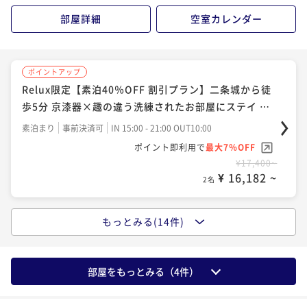
優しく♪客室清掃不要でお得♪＜素泊まり＞
ポイント即利用で
最大7％OFF
部屋詳細
空室カレンダー
ポイント即利用で
最大7％OFF
素泊まり
現地決済可
事前決済可
IN 15:00 - 21:00 OUT10:00
素泊まり
現地決済可
事前決済可
IN 15:00 - 21:00 OUT10:00
¥19,800~
¥33,600~
ポイント即利用で
最大7％OFF
ポイント即利用で
最大7％OFF
¥ 18,414 ~
¥ 31,248 ~
2名
2名
¥36,000~
¥48,600~
¥ 33,480 ~
¥ 45,198 ~
2名
ポイントアップ
2名
Relux限定【素泊40％OFF 割引プラン】二条城から徒
ポイントアップ
ポイントアップ
歩5分 京漆器×趣の違う洗練されたお部屋にステイ ※
「今がおトク」★さき楽30★早めの予約でお得に宿泊
「連泊」【連泊×エコ割】2連泊限定！環境とお財布に
ポイントアップ
返金不可プラン
♪＜素泊まり＞
優しく♪客室清掃不要でお得♪＜素泊まり＞
素泊まり
事前決済可
IN 15:00 - 21:00 OUT10:00
「期間限定30%割」【連泊でチェックアウト延長！素
ポイント即利用で
最大7％OFF
泊まり】二条城すぐそば、情緒あふれる京都にステイ
素泊まり
現地決済可
事前決済可
IN 15:00 - 21:00 OUT10:00
素泊まり
現地決済可
事前決済可
IN 15:00 - 21:00 OUT10:00
¥17,400~
ポイント即利用で
最大7％OFF
ポイント即利用で
最大7％OFF
素泊まり
現地決済可
事前決済可
IN 15:00 - 21:00 OUT10:00
¥ 16,182 ~
2名
¥21,400~
¥36,800~
ポイント即利用で
最大7％OFF
¥ 19,902 ~
¥ 34,224 ~
2名
2名
¥37,600~
¥ 34,968 ~
もっとみる(14件)
2名
ポイントアップ
【素泊まり】烏丸御池駅から徒歩7分！京漆器×モダン
ポイントアップ
ポイントアップ
美の中で寛ぐシンプルステイ
京の文化 蒔絵（まきえ）体験滞在ホテルで世界で唯
「期間限定30%割」【連泊でチェックアウト延長！素
ポイントアップ
部屋をもっとみる（
4
件）
一の蒔絵を作りませんか？素泊まり
泊まり】二条城すぐそば、情緒あふれる京都にステイ
素泊まり
現地決済可
事前決済可
IN 15:00 - 21:00 OUT10:00
「今がおトク」★さき楽90★早めの予約でお得に宿泊
ポイント即利用で
最大7％OFF
♪＜素泊まり＞
素泊まり
現地決済可
事前決済可
IN 15:00 - 21:00 OUT10:00
素泊まり
現地決済可
事前決済可
IN 15:00 - 21:00 OUT10:00