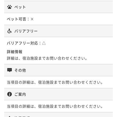
¥51,000~
¥93,200~
¥ 40,548 ~
¥ 47,430 ~
2名
¥ 86,676 ~
ペット
2名
2名
ポイントアップ
ペット可否：
×
【直前割】直前予約◇お部屋が空いていたらラッキ
ポイントアップ
ポイントアップ
ー！通常価格より35％OFF♪＜素泊まり＞
「期間限定30%割」【連泊でチェックアウト延長！素
「連泊」【5連泊でお得】返金不可プラン 素泊まり
バリアフリー
泊まり】二条城すぐそば、情緒あふれる京都にステイ
素泊まり
現地決済可
事前決済可
IN 15:00 - 21:00 OUT10:00
素泊まり
事前決済可
IN 15:00 - 21:00 OUT10:00
バリアフリー対応：
△
ポイント即利用で
最大7％OFF
素泊まり
現地決済可
事前決済可
IN 15:00 - 21:00 OUT10:00
ポイント即利用で
最大7％OFF
¥35,200~
ポイント即利用で
最大7％OFF
詳細情報
¥99,000~
¥ 32,736 ~
2名
¥ 92,070 ~
¥44,000~
詳細は、宿泊施設までお問い合わせください。
2名
¥ 40,920 ~
2名
その他
ポイントアップ
ポイントアップ
「連泊」【連泊×エコ割】2連泊限定！環境とお財布に
ポイントアップ
「連泊」【連泊×エコ割】5連泊限定！環境とお財布に
当項目の詳細は、宿泊施設までお問い合わせください。
優しく♪客室清掃不要でお得♪＜素泊まり＞
「連泊」【3連泊でお得】返金不可プラン 素泊まり
優しく♪客室清掃不要でお得♪＜素泊まり＞
素泊まり
現地決済可
事前決済可
IN 15:00 - 21:00 OUT10:00
ご案内
素泊まり
事前決済可
IN 15:00 - 21:00 OUT10:00
素泊まり
現地決済可
事前決済可
IN 15:00 - 21:00 OUT10:00
ポイント即利用で
最大7％OFF
ポイント即利用で
最大7％OFF
ポイント即利用で
最大7％OFF
当項目の詳細は、宿泊施設までお問い合わせください。
¥37,600~
¥62,400~
¥102,200~
¥ 34,968 ~
¥ 58,032 ~
2名
¥ 95,046 ~
2名
2名