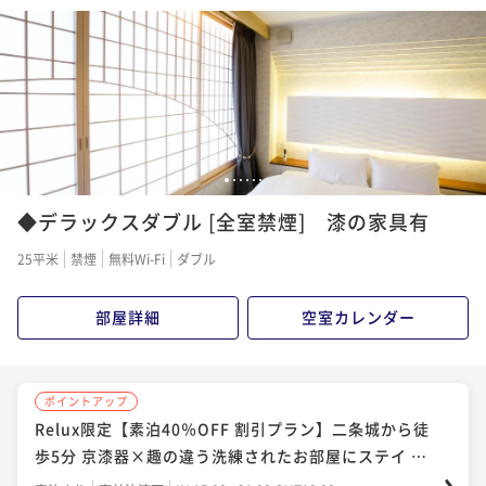
ズベッドと漆の調度品に囲まれて贅沢なひとときを
京の文化 蒔絵（まきえ）体験滞在ホテルで世界で唯
「今がおトク」★さき楽60★早めの予約でお得に宿泊
一の蒔絵を作りませんか？素泊まり
♪＜素泊まり＞
素泊まり
現地決済可
事前決済可
IN 15:00 - 21:00 OUT10:00
ポイント即利用で
最大7％OFF
素泊まり
現地決済可
事前決済可
IN 15:00 - 21:00 OUT10:00
素泊まり
現地決済可
事前決済可
IN 15:00 - 21:00 OUT10:00
¥19,800~
ポイント即利用で
最大7％OFF
ポイント即利用で
最大7％OFF
¥ 18,414 ~
2名
¥21,400~
¥36,000~
¥ 19,902 ~
¥ 33,480 ~
2名
2名
1
2
3
4
5
6
ポイントアップ
◆デラックスダブル [全室禁煙] 漆の家具有
【素泊まり】烏丸御池駅から徒歩7分！京漆器×モダン
ポイントアップ
ポイントアップ
美の中で寛ぐシンプルステイ
「連泊」【2連泊でお得】返金不可プラン 素泊まり
「期間限定30%割」【連泊でチェックアウト延長！素
25平米
禁煙
無料Wi-Fi
ダブル
泊まり】二条城すぐそば、情緒あふれる京都にステイ
素泊まり
現地決済可
事前決済可
IN 15:00 - 21:00 OUT10:00
素泊まり
事前決済可
IN 15:00 - 21:00 OUT10:00
ポイント即利用で
最大7％OFF
部屋詳細
空室カレンダー
ポイント即利用で
最大7％OFF
素泊まり
現地決済可
事前決済可
IN 15:00 - 21:00 OUT10:00
¥19,800~
¥31,600~
ポイント即利用で
最大7％OFF
¥ 18,414 ~
¥ 29,388 ~
2名
2名
¥37,600~
¥ 34,968 ~
2名
ポイントアップ
Relux限定【素泊40％OFF 割引プラン】二条城から徒
ポイントアップ
ポイントアップ
歩5分 京漆器×趣の違う洗練されたお部屋にステイ ※
「今がおトク」★さき楽30★早めの予約でお得に宿泊
【直前割】直前予約◇お部屋が空いていたらラッキ
ポイントアップ
返金不可プラン