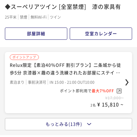
◆スーペリアツイン [全室禁煙] 漆の家具有
「期間限定30%割」京都観光のアクセス最高！シモン
ポイントアップ
ズベッドと漆の調度品に囲まれて贅沢なひとときを
「連泊」【2連泊でお得】返金不可プラン 素泊まり
25平米
禁煙
無料Wi-Fi
ツイン
素泊まり
現地決済可
事前決済可
IN 15:00 - 21:00 OUT10:00
素泊まり
事前決済可
IN 15:00 - 21:00 OUT10:00
ポイント即利用で
最大7％OFF
部屋詳細
空室カレンダー
ポイント即利用で
最大7％OFF
¥18,800~
¥31,600~
¥ 17,484 ~
¥ 29,388 ~
2名
2名
ポイントアップ
Relux限定【素泊40％OFF 割引プラン】二条城から徒
ポイントアップ
ポイントアップ
歩5分 京漆器×趣の違う洗練されたお部屋にステイ ※
「今がおトク」★さき楽30★早めの予約でお得に宿泊
「連泊」【連泊×エコ割】2連泊限定！環境とお財布に
返金不可プラン
♪＜素泊まり＞
優しく♪客室清掃不要でお得♪＜素泊まり＞
素泊まり
事前決済可
IN 15:00 - 21:00 OUT10:00
ポイント即利用で
最大7％OFF
素泊まり
現地決済可
事前決済可
IN 15:00 - 21:00 OUT10:00
素泊まり
現地決済可
事前決済可
IN 15:00 - 21:00 OUT10:00
¥17,000~
ポイント即利用で
最大7％OFF
ポイント即利用で
最大7％OFF
¥ 15,810 ~
2名
¥20,200~
¥34,800~
¥ 18,786 ~
¥ 32,364 ~
2名
2名
もっとみる(13件)
ポイントアップ
「期間限定30%割」京都観光のアクセス最高！シモン
ポイントアップ
ポイントアップ