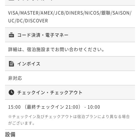
¥21,800~
¥38,000~
ポイント即利用で
最大7％OFF
ポイント即利用で
最大7％OFF
¥ 20,274 ~
¥ 35,340 ~
2名
2名
¥43,600~
VISA/MASTER/AMEX/JCB/DINERS/NICOS/銀聯/SAISON/
¥48,600~
¥ 40,548 ~
¥ 45,198 ~
2名
UC/DC/DISCOVER
2名
ポイントアップ
ポイントアップ
コード決済・電子マネー
京の文化 蒔絵（まきえ）体験滞在ホテルで世界で唯
「連泊」【連泊×エコ割】2連泊限定！環境とお財布に
ポイントアップ
ポイントアップ
一の蒔絵を作りませんか？素泊まり
優しく♪客室清掃不要でお得♪＜素泊まり＞
「連泊」【3連泊でお得】返金不可プラン 素泊まり
「連泊」【5連泊でお得】返金不可プラン 素泊まり
詳細は、宿泊施設までお問い合わせください。
素泊まり
現地決済可
事前決済可
IN 15:00 - 21:00 OUT10:00
素泊まり
現地決済可
事前決済可
IN 15:00 - 21:00 OUT10:00
素泊まり
事前決済可
IN 15:00 - 21:00 OUT10:00
素泊まり
事前決済可
IN 15:00 - 21:00 OUT10:00
ポイント即利用で
最大7％OFF
インボイス
ポイント即利用で
最大7％OFF
ポイント即利用で
最大7％OFF
ポイント即利用で
最大7％OFF
¥23,000~
¥40,800~
¥49,200~
¥90,200~
¥ 21,390 ~
¥ 37,944 ~
2名
非対応
¥ 45,756 ~
2名
¥ 83,886 ~
2名
2名
チェックイン・チェックアウト
ポイントアップ
ポイントアップ
ポイントアップ
ポイントアップ
「連泊」【2連泊でお得】返金不可プラン 素泊まり
「今がおトク」★さき楽90★早めの予約でお得に宿泊
15:00
（最終チェックイン 21:00）
- 10:00
「連泊」【連泊×エコ割】3連泊限定！環境とお財布に
「連泊」【連泊×エコ割】5連泊限定！環境とお財布に
♪＜素泊まり＞
優しく♪客室清掃不要でお得♪＜素泊まり＞
素泊まり
事前決済可
IN 15:00 - 21:00 OUT10:00
優しく♪客室清掃不要でお得♪＜素泊まり＞
※チェックイン及びチェックアウトは宿泊プランにより異なる場合
がございます。
ポイント即利用で
最大7％OFF
素泊まり
現地決済可
事前決済可
IN 15:00 - 21:00 OUT10:00
素泊まり
現地決済可
事前決済可
IN 15:00 - 21:00 OUT10:00
素泊まり
現地決済可
事前決済可
IN 15:00 - 21:00 OUT10:00
¥34,000~
ポイント即利用で
最大7％OFF
設備
ポイント即利用で
最大7％OFF
ポイント即利用で
最大7％OFF
¥ 31,620 ~
2名
¥43,600~