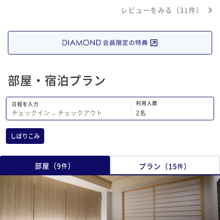
るのですが、背もたれ
レビューをみる（31件）
リが溜まっていたのが
衣服の消臭剤を用意し
りがたいです。立地は
駅と二条前駅の中間地
か。周辺の飲食店を探
すが、朝食のため探し
ンのたまごサンドはと
部屋・宿泊プラン
だきオススメです。妻
間利用させてもらいま
利用人数
宿泊代金の割に普通か
日程を入力
2
名
チェックイン
−
チェックアウト
しぼりこみ
部屋
（
9
）
プラン
（
15
）
件
件