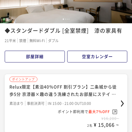
1
2
3
4
◆スタンダードダブル [全室禁煙] 漆の家具有
21平米
禁煙
無料Wi-Fi
ダブル
部屋詳細
空室カレンダー
ポイントアップ
Relux限定【素泊40％OFF 割引プラン】二条城から徒
歩5分 京漆器×趣の違う洗練されたお部屋にステイ ※
返金不可プラン
素泊まり
事前決済可
IN 15:00 - 21:00 OUT10:00
ポイント即利用で
最大7％OFF
¥16,200~
¥ 15,066 ~
2名