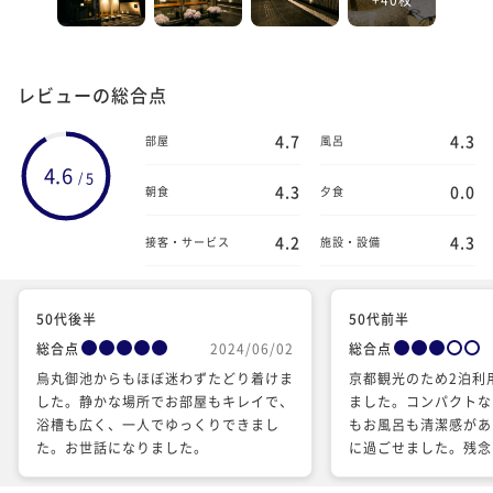
レビューの総合点
4.7
4.3
部屋
風呂
4.6
5
/
4.3
0.0
朝食
夕食
4.2
4.3
接客・サービス
施設・設備
50代後半
50代前半
総合点
2024/06/02
総合点
烏丸御池からもほぼ迷わずたどり着けま
京都観光のため2泊利
した。静かな場所でお部屋もキレイで、
ました。コンパクトな
浴槽も広く、一人でゆっくりできまし
もお風呂も清潔感があ
た。お世話になりました。
に過ごせました。残念
水圧が低いのと、お部