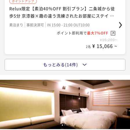
ポイントアップ
Relux限定【素泊40％OFF 割引プラン】二条城から徒
ポイントアップ
歩5分 京漆器×趣の違う洗練されたお部屋にステイ ※
「今がおトク」★さき楽30★早めの予約でお得に宿泊
返金不可プラン
♪＜素泊まり＞
素泊まり
事前決済可
IN 15:00 - 21:00 OUT10:00
ポイント即利用で
最大7％OFF
素泊まり
現地決済可
事前決済可
IN 15:00 - 21:00 OUT10:00
¥16,200~
ポイント即利用で
最大7％OFF
¥ 15,066 ~
2名
¥20,200~
¥ 18,786 ~
2名
もっとみる(14件)
ポイントアップ
【素泊まり】烏丸御池駅から徒歩7分！京漆器×モダン
ポイントアップ
美の中で寛ぐシンプルステイ
京の文化 蒔絵（まきえ）体験滞在ホテルで世界で唯
一の蒔絵を作りませんか？素泊まり
素泊まり
現地決済可
事前決済可
IN 15:00 - 21:00 OUT10:00
ポイント即利用で
最大7％OFF
素泊まり
現地決済可
事前決済可
IN 15:00 - 21:00 OUT10:00
¥18,800~
ポイント即利用で
最大7％OFF
¥ 17,484 ~
2名
¥21,400~
¥ 19,902 ~
2名
1
2
3
4
ポイントアップ