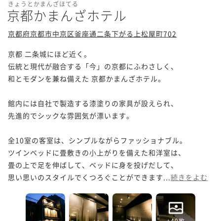
きょうとかまんざほてる
京都かまんざホテル
京都府京都市中京区釜座通二条下がる上松屋町702
京都 二条城にほど近く。

伝統と現代が融合する「今」の京都にふわさしく、

和とモダンを兼ね備えた 京都かまんざホテル。

館内には自社で製造する漆塗りの家具が設えられ、

先進的でシックな雰囲気が漂います。

全10室の客室は、シンプルながらファッショナブル。

ツインベッドに畳敷きの小上がりを備えた和洋室は、

畳の上で足を伸ばして、ベッドに身を投げだして、

思い思いのスタイルでくつろぐことができます...
続きをよむ
+40枚