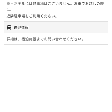
※当ホテルには駐車場はございません。お車でお越しの際
優しく♪客室清掃不要でお得♪＜素泊まり＞
は、

素泊まり
現地決済可
事前決済可
IN 15:00 - 21:00 OUT10:00
ポイント即利用で
最大7％OFF
¥92,600~
送迎情報
¥ 86,118 ~
2名
詳細は、宿泊施設までお問い合わせください。