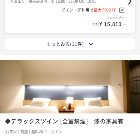
♪＜素泊まり＞
ー！通常価格より35％OFF♪＜素泊まり＞
素泊まり
事前決済可
IN 15:00 - 21:00 OUT10:00
「今がおトク」★さき楽90★早めの予約でお得に宿泊
ポイント即利用で
最大7％OFF
♪＜素泊まり＞
素泊まり
現地決済可
事前決済可
IN 15:00 - 21:00 OUT10:00
素泊まり
現地決済可
事前決済可
IN 15:00 - 21:00 OUT10:00
¥17,000~
ポイント即利用で
最大7％OFF
ポイント即利用で
最大7％OFF
素泊まり
現地決済可
事前決済可
IN 15:00 - 21:00 OUT10:00
¥ 15,810 ~
2名
¥21,400~
¥32,800~
ポイント即利用で
最大7％OFF
¥ 19,902 ~
¥ 30,504 ~
2名
2名
¥41,200~
¥ 38,316 ~
もっとみる(11件)
2名
ポイントアップ
【素泊まり】烏丸御池駅から徒歩7分！京漆器×モダン
ポイントアップ
ポイントアップ
美の中で寛ぐシンプルステイ
京の文化 蒔絵（まきえ）体験滞在ホテルで世界で唯
「連泊」【連泊×エコ割】2連泊限定！環境とお財布に
ポイントアップ
一の蒔絵を作りませんか？素泊まり
優しく♪客室清掃不要でお得♪＜素泊まり＞
素泊まり
現地決済可
事前決済可
IN 15:00 - 21:00 OUT10:00
「連泊」【3連泊でお得】返金不可プラン 素泊まり
ポイント即利用で
最大7％OFF
素泊まり
現地決済可
事前決済可
IN 15:00 - 21:00 OUT10:00
素泊まり
現地決済可
事前決済可
IN 15:00 - 21:00 OUT10:00
素泊まり
事前決済可
IN 15:00 - 21:00 OUT10:00
¥19,800~
ポイント即利用で
最大7％OFF
ポイント即利用で
最大7％OFF
ポイント即利用で
最大7％OFF
¥ 18,414 ~
2名
¥22,600~
¥34,800~
¥46,800~
¥ 21,018 ~
¥ 32,364 ~
2名
¥ 43,524 ~
2名
2名
1
2
3
4
5
ポイントアップ
◆デラックスツイン [全室禁煙] 漆の家具有
「期間限定30%割」京都観光のアクセス最高！シモン
ポイントアップ
ポイントアップ
ポイントアップ
ズベッドと漆の調度品に囲まれて贅沢なひとときを
「連泊」【2連泊でお得】返金不可プラン 素泊まり
「今がおトク」★さき楽60★早めの予約でお得に宿泊
31平米
禁煙
無料Wi-Fi
ツイン
「連泊」【連泊×エコ割】3連泊限定！環境とお財布に
♪＜素泊まり＞
素泊まり
現地決済可
事前決済可
IN 15:00 - 21:00 OUT10:00
素泊まり
事前決済可
IN 15:00 - 21:00 OUT10:00