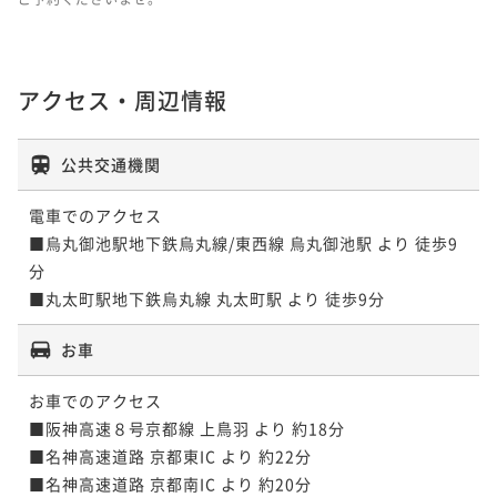
ポイントアップ
「連泊」【連泊×エコ割】3連泊限定！環境とお財布に
優しく♪客室清掃不要でお得♪＜素泊まり＞
アクセス・周辺情報
素泊まり
現地決済可
事前決済可
IN 15:00 - 21:00 OUT10:00
ポイント即利用で
最大7％OFF
¥52,200~
公共交通機関
¥ 48,546 ~
2名
電車でのアクセス

■烏丸御池駅地下鉄烏丸線/東西線 烏丸御池駅 より 徒歩9
ポイントアップ
分

「連泊」【5連泊でお得】返金不可プラン 素泊まり
■丸太町駅地下鉄烏丸線 丸太町駅 より 徒歩9分
素泊まり
事前決済可
IN 15:00 - 21:00 OUT10:00
ポイント即利用で
最大7％OFF
お車
¥89,400~
¥ 83,142 ~
お車でのアクセス

2名
■阪神高速８号京都線 上鳥羽 より 約18分

■名神高速道路 京都東IC より 約22分

ポイントアップ
■名神高速道路 京都南IC より 約20分

「連泊」【連泊×エコ割】5連泊限定！環境とお財布に