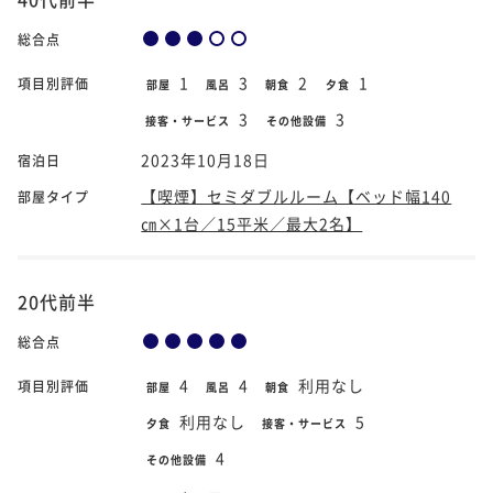
総合点
1
3
2
1
項目別評価
部屋
風呂
朝食
夕食
3
3
接客・サービス
その他設備
2023年10月18日
宿泊日
【喫煙】セミダブルルーム【ベッド幅140
部屋タイプ
㎝×1台／15平米／最大2名】
20代前半
総合点
4
4
利用なし
項目別評価
部屋
風呂
朝食
利用なし
5
夕食
接客・サービス
4
その他設備