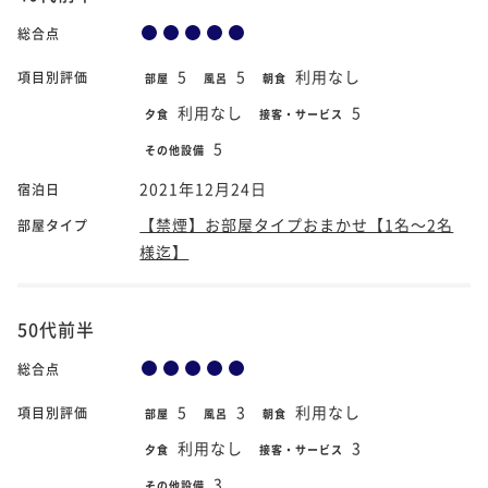
総合点
5
5
利用なし
項目別評価
部屋
風呂
朝食
利用なし
5
夕食
接客・サービス
5
その他設備
2021年12月24日
宿泊日
【禁煙】お部屋タイプおまかせ【1名～2名
部屋タイプ
様迄】
50代前半
総合点
5
3
利用なし
項目別評価
部屋
風呂
朝食
利用なし
3
夕食
接客・サービス
3
その他設備