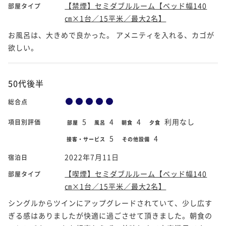
【禁煙】セミダブルルーム【ベッド幅140
部屋タイプ
㎝×1台／15平米／最大2名】
お風呂は、大きめで良かった。 アメニティを入れる、カゴが
欲しい。
50代後半
総合点
5
4
4
利用なし
項目別評価
部屋
風呂
朝食
夕食
5
4
接客・サービス
その他設備
2022年7月11日
宿泊日
【喫煙】セミダブルルーム【ベッド幅140
部屋タイプ
㎝×1台／15平米／最大2名】
シングルからツインにアップグレードされていて、少し広す
ぎる感はありましたが快適に過ごさせて頂きました。朝食の