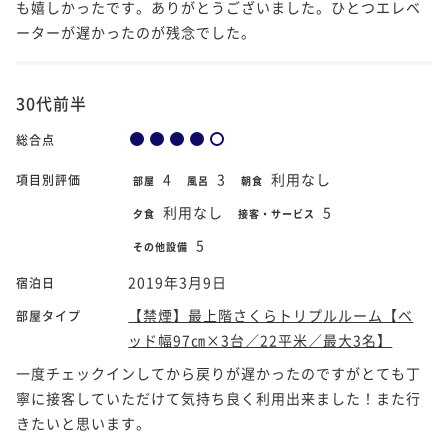
も嬉しかったです。ありがとうございました。ひとつエレベ
ーターが遅かったのが残念でした。
30代前半
総合点
4
3
利用なし
項目別評価
部屋
風呂
朝食
利用なし
5
夕食
接客・サービス
5
その他設備
2019年3月9日
宿泊日
【禁煙】最上階さくらトリプルルーム【ベ
部屋タイプ
ッド幅97㎝×3台／22平米／最大3名】
一度チェックインしてから戻りが遅かったのですがとても丁
寧に接客していただけて気持ち良く利用出来ました！また行
きたいと思います。