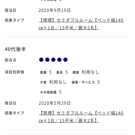
2020年9月19日
宿泊日
【喫煙】セミダブルルーム【ベッド幅140
部屋タイプ
㎝×1台／15平米／最大2名】
40代後半
総合点
5
5
利用なし
項目別評価
部屋
風呂
朝食
利用なし
5
夕食
接客・サービス
5
その他設備
2020年5月29日
宿泊日
【禁煙】セミダブルルーム【ベッド幅140
部屋タイプ
㎝×1台／15平米／最大2名】