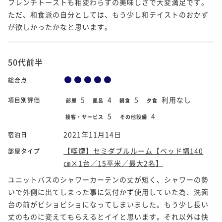
フレンチトーストも相変わらずの美味しさで大変満足です。
ただ、和食派の自分としては、もう少し和テイストのおかず
が欲しかったかなと思います。
50代前半
総合点
5
4
5
利用なし
項目別評価
部屋
風呂
朝食
夕食
5
4
接客・サービス
その他設備
2021年11月14日
宿泊日
【喫煙】セミダブルルーム【ベッド幅140
部屋タイプ
㎝×1台／15平米／最大2名】
ユニットバスのシャワーカーテンの丈が短く、シャワーの勢
いで外側に出てしまった事に気付かず使用していた為、洗面
台の前がビショビショになってしまいました。もう少し長い
丈のものに変えてもらえるとイイと思います。それ以外は快