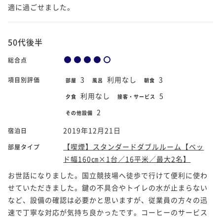
適に過ごせました。
50代後半
総合点
3
利用なし
3
項目別評価
部屋
風呂
朝食
利用なし
5
夕食
接客・サービス
2
その他設備
2019年12月21日
宿泊日
【喫煙】スタンダードダブルルーム【ベッ
部屋タイプ
ド幅160㎝×1台／16平米／最大2名】
お世話になりました。国立競技場へ徒歩で行けて便利に使わ
せていただきました。鍵の不具合やトイレの水が止まらない
など、設備の確認は必要かと思いますが、従業員の方々の迅
速で丁寧な対応が気持ち良かったです。コーヒーのサービス