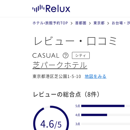
ホテル•旅館予約TOP
首都圏
東京都
お台場・
レビュー・口コミ
シティ
芝パークホテル
東京都港区芝公園1-5-10
地図をみる
レビューの総合点
（8件）
5点
4点
3点