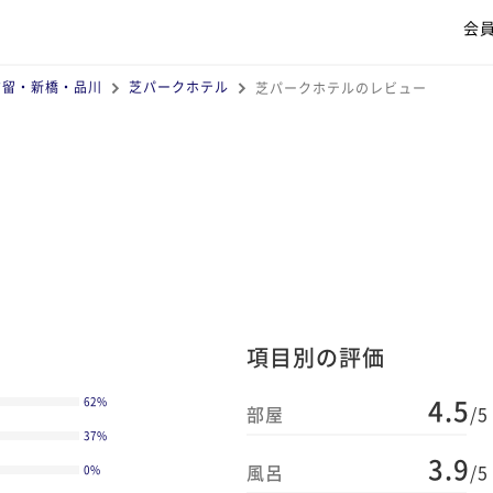
会
汐留・新橋・品川
芝パークホテル
芝パークホテルのレビュー
項目別の評価
4.5
62
%
部屋
/5
37
%
3.9
風呂
/5
0
%