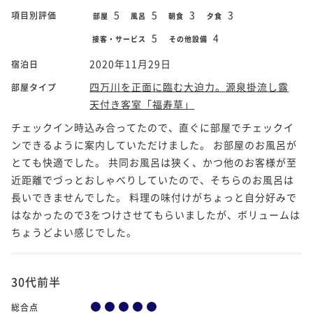
5
5
3
3
項目別評価
部屋
風呂
朝食
夕食
5
4
接客・サービス
その他設備
2020年11月29日
宿泊日
四万川を正面に臨む大迫力。源泉掛流し露
部屋タイプ
天付き客室「福寿草」
チェックイン時込み合ってたので、直ぐに部屋でチェックイ
ンできるように案内していただけました。 お部屋のお風呂が
とても快適でした。 共同お風呂は狭く、かつ他のお客様が至
近距離でづっとおしゃべりしていたので、そちらのお風呂は
長いできませんでした。 料理の味付けがちょっと自分好みで
はなかったので3をつけさせてもらいましたが、ボリュームは
ちょうどよい感じでした。
30代前半
総合点