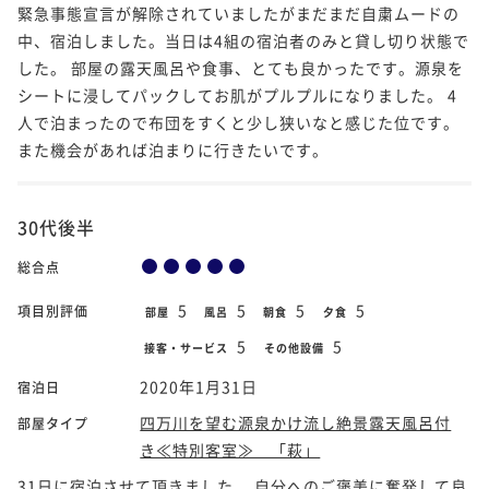
緊急事態宣言が解除されていましたがまだまだ自粛ムードの
中、宿泊しました。当日は4組の宿泊者のみと貸し切り状態で
した。 部屋の露天風呂や食事、とても良かったです。源泉を
シートに浸してパックしてお肌がプルプルになりました。 4
人で泊まったので布団をすくと少し狭いなと感じた位です。
また機会があれば泊まりに行きたいです。
30代後半
総合点
5
5
5
5
項目別評価
部屋
風呂
朝食
夕食
5
5
接客・サービス
その他設備
2020年1月31日
宿泊日
四万川を望む源泉かけ流し絶景露天風呂付
部屋タイプ
き≪特別客室≫ 「萩」
31日に宿泊させて頂きました。 自分へのご褒美に奮発して良