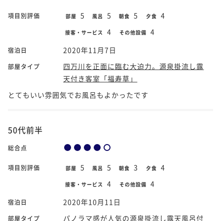
5
5
5
4
項目別評価
部屋
風呂
朝食
夕食
4
4
接客・サービス
その他設備
2020年11月7日
宿泊日
四万川を正面に臨む大迫力。源泉掛流し露
部屋タイプ
天付き客室「福寿草」
とてもいい雰囲気でお風呂もよかったです
50代前半
総合点
5
5
3
4
項目別評価
部屋
風呂
朝食
夕食
4
4
接客・サービス
その他設備
2020年10月11日
宿泊日
パノラマ感が人気の源泉掛流し露天風呂付
部屋タイプ