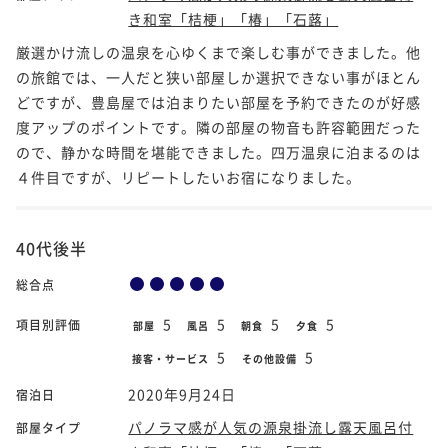
き和室「桔梗」「椿」「石蕗」
厳選かけ流しの温泉を心ゆくまで楽しむ事ができました。他
の旅館では、一人だと狭い部屋しか選択できない事がほとん
どですが、豊島屋では泊まりたい部屋を予約できたのが好感
度アップのポイントです。隣の部屋の物音も許容範囲だった
ので、静かな時間を堪能できました。四万温泉に泊まるのは
４件目ですが、リピートしたいお宿になりました。
40代後半
総合点
5
5
5
5
項目別評価
部屋
風呂
朝食
夕食
5
5
接客・サービス
その他設備
2020年9月24日
宿泊日
パノラマ感が人気の源泉掛流し露天風呂付
部屋タイプ