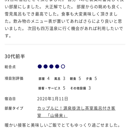
い部屋にしました。 大正解でした。 部屋からの眺めも良く、
雪見風呂もでき最高でした。食事も大変美味しく頂きまし
た。飲み物のメニュー表が置いてあればさらにより良いと思
いました。 次回も四万温泉に行く機会があれば利用したいで
す。
30代前半
総合点
4
3
5
5
項目別評価
部屋
風呂
朝食
夕食
5
3
接客・サービス
その他設備
2020年1月11日
宿泊日
カップルに！源泉掛流し茶室風呂付き客
部屋タイプ
室 「山帰来」
暖かい接客と美味しいご飯でとてもゆっくり過ごせました。