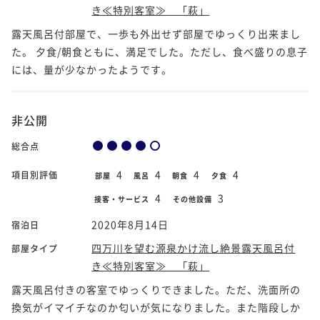
き≪特別客室≫ 「萩」
露天風呂付部屋で、一歩も外出せず部屋でゆっくり出来まし
た。 夕食/朝食ともに、満足でした。ただし、食べ盛りの息子
には、量が少なかったようです。
非公開
総合点
4
4
4
4
項目別評価
部屋
風呂
朝食
夕食
4
3
接客・サービス
その他設備
2020年8月14日
宿泊日
四万川を望む源泉かけ流し絶景露天風呂付
部屋タイプ
き≪特別客室≫ 「萩」
露天風呂付きの客室でゆっくりできました。ただ、洗面所の
換気がイマイチなのか匂いが気になりました。また階段しか