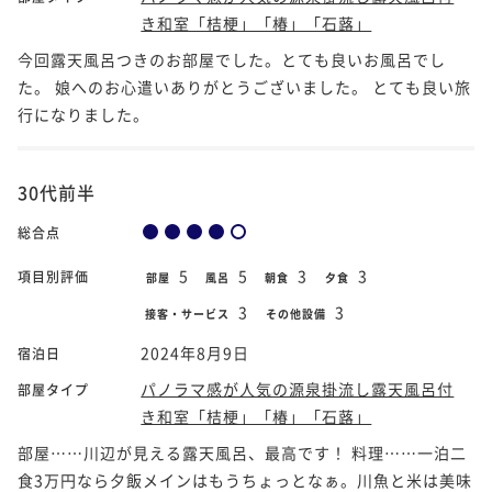
き和室「桔梗」「椿」「石蕗」
今回露天風呂つきのお部屋でした。とても良いお風呂でし
た。 娘へのお心遣いありがとうございました。 とても良い旅
行になりました。
30代前半
総合点
5
5
3
3
項目別評価
部屋
風呂
朝食
夕食
3
3
接客・サービス
その他設備
2024年8月9日
宿泊日
パノラマ感が人気の源泉掛流し露天風呂付
部屋タイプ
き和室「桔梗」「椿」「石蕗」
部屋……川辺が見える露天風呂、最高です！ 料理……一泊二
食3万円なら夕飯メインはもうちょっとなぁ。川魚と米は美味