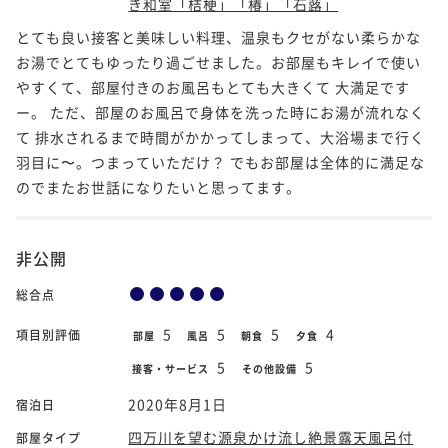
き和室「桔梗」「椿」「石蕗」
とても良い接客と美味しい料理、温泉もクセがない柔らかな
お湯でとてもゆったり過ごせました。お部屋もキレイで使い
やすくて、部屋付きのお風呂もとても大きくて 大満足です
ー。 ただ、部屋のお風呂で身体を洗った時にお湯が流れなく
て 排水されるまで時間がかかってしまって、大浴場まで行く
羽目に〜。つまっていただけ？ でもお部屋は全体的に満足な
のでまたお世話になりたいと思ってます。
非公開
総合点
5
5
5
4
項目別評価
部屋
風呂
朝食
夕食
5
5
接客・サービス
その他設備
2020年8月1日
宿泊日
四万川を望む源泉かけ流し絶景露天風呂付
部屋タイプ