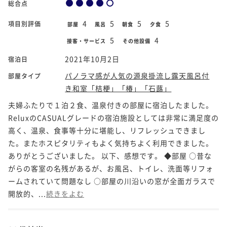
総合点
4
5
5
5
項目別評価
部屋
風呂
朝食
夕食
5
4
接客・サービス
その他設備
2021年10月2日
宿泊日
パノラマ感が人気の源泉掛流し露天風呂付
部屋タイプ
き和室「桔梗」「椿」「石蕗」
夫婦ふたりで１泊２食、温泉付きの部屋に宿泊したました。
ReluxのCASUALグレードの宿泊施設としては非常に満足度の
高く、温泉、食事等十分に堪能し、リフレッシュできまし
た。またホスピタリティもよく気持ちよく利用できました。
ありがとうございました。 以下、感想です。 ◆部屋 ○昔な
がらの客室の名残があるが、お風呂、トイレ、洗面等リフォ
ームされていて問題なし ○部屋の川沿いの窓が全面ガラスで
開放的、...
続きをよむ