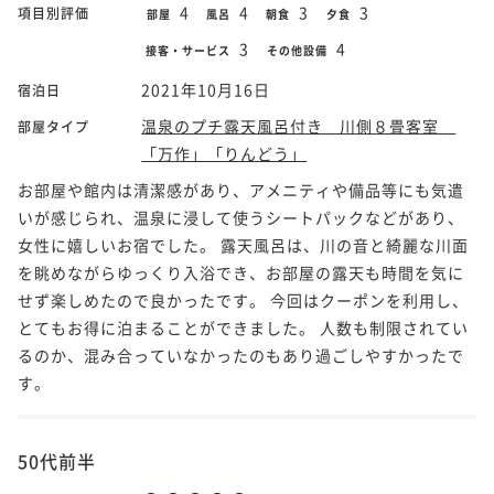
4
4
3
3
項目別評価
部屋
風呂
朝食
夕食
3
4
接客・サービス
その他設備
2021年10月16日
宿泊日
温泉のプチ露天風呂付き 川側８畳客室
部屋タイプ
「万作」「りんどう」
お部屋や館内は清潔感があり、アメニティや備品等にも気遣
いが感じられ、温泉に浸して使うシートパックなどがあり、
女性に嬉しいお宿でした。 露天風呂は、川の音と綺麗な川面
を眺めながらゆっくり入浴でき、お部屋の露天も時間を気に
せず楽しめたので良かったです。 今回はクーポンを利用し、
とてもお得に泊まることができました。 人数も制限されてい
るのか、混み合っていなかったのもあり過ごしやすかったで
す。
50代前半