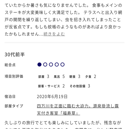
ていたからか暑さも気になりませんでした。 食事もメインの
ステーキが大変美味しく大満足でした。 テラスへと出入り網
戸の開閉を繰り返してしまい、虫を招き入れてしまったこと
が反省点です。もしも蚊帳のようなものがあればより良かっ
たかもしれません...
続きをよむ
30代前半
総合点
3
5
3
2
項目別評価
部屋
風呂
朝食
夕食
2
3
接客・サービス
その他設備
2020年6月19日
宿泊日
四万川を正面に臨む大迫力。源泉掛流し露
部屋タイプ
天付き客室「福寿草」
久しぶりの旅行でとても楽しみにしていましたが、残念なが