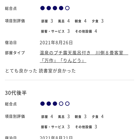
総合点
3
4
4
3
項目別評価
部屋
風呂
朝食
夕食
3
4
接客・サービス
その他設備
2021年8月26日
宿泊日
温泉のプチ露天風呂付き 川側８畳客室
部屋タイプ
「万作」「りんどう」
とても良かった 読書室が良かった
30代後半
総合点
4
3
3
4
項目別評価
部屋
風呂
朝食
夕食
3
3
接客・サービス
その他設備
2021年8月21日
宿泊日