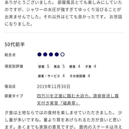
ありがとうございました。 部屋風呂とても楽しみにしていた
のですが、シャワーの水圧が強すぎてゆっくり浴びることが
出来ませんでした。それ以外はとても良かったです。 お世話
になりました。
50代前半
総合点
5
5
4
4
項目別評価
部屋
風呂
朝食
夕食
4
4
接客・サービス
その他設備
2019年12月30日
宿泊日
四万川を正面に臨む大迫力。源泉掛流し露
部屋タイプ
天付き客室「福寿草」
夕食は土地ならではの食材を楽しませていただきました。 少
し量が多いですね。量より質をあげられるた方が良いと思い
ます。あくまでも家族の意見ですが。 鹿肉のステーキは冷え