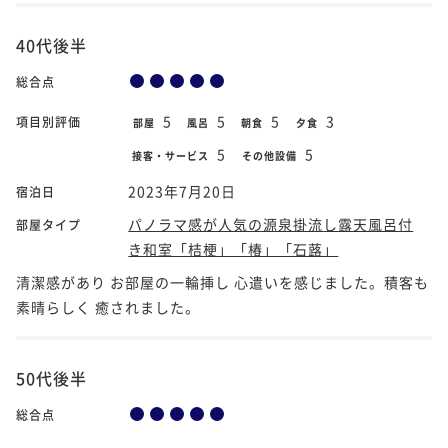
40代後半
総合点
5
5
5
3
項目別評価
部屋
風呂
朝食
夕食
5
5
接客・サービス
その他設備
2023年7月20日
宿泊日
パノラマ感が人気の源泉掛流し露天風呂付
部屋タイプ
き和室「桔梗」「椿」「石蕗」
清潔感があり お部屋の一輪挿し 心遣いを感じました。積客も
素晴らしく 癒されました。
50代後半
総合点