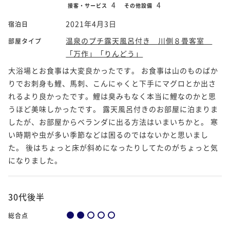
4
4
接客・サービス
その他設備
2021年4月3日
宿泊日
温泉のプチ露天風呂付き 川側８畳客室
部屋タイプ
「万作」「りんどう」
大浴場とお食事は大変良かったです。 お食事は山のものばか
りでお刺身も鯉、馬刺、こんにゃくと下手にマグロとか出さ
れるより良かったです。鯉は臭みもなく本当に鯉なのかと思
うほど美味しかったです。 露天風呂付きのお部屋に泊まりま
したが、お部屋からベランダに出る方法はいまいちかと。 寒
い時期や虫が多い季節などは困るのではないかと思いまし
た。 後はちょっと床が斜めになったりしてたのがちょっと気
になりました。
30代後半
総合点