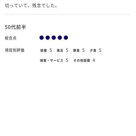
切っていて、残念でした。
50代前半
総合点
5
5
5
5
項目別評価
部屋
風呂
朝食
夕食
5
4
接客・サービス
その他設備
2019年11月10日
宿泊日
四万川を正面に臨む大迫力。源泉掛流し露
部屋タイプ
天付き客室「福寿草」
11月10日に福寿草の部屋を利用させて戴きました。清流を見
下ろしながら入る部屋付き露天風呂は最高でした(10回は入っ
たかな）。部屋数もそんなに多くはないようでそのぶん静か
に過ごす事が出来、料理は朝夕とも温かいものが運ばれてき
てとても美味しく...
続きをよむ