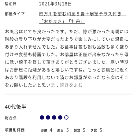
2021年3月28日
宿泊日
四万川を望む和風８畳＋展望テラス付き
部屋タイプ
「おだまき」「牡丹」
お風呂はとても良かったです。ただ、膝が悪かった両親には
階段の登り下りが大変だったようで楽しみにしていた温泉に
あまり入れませんでした。お食事は夜も朝も品数も多く盛り
付けや食器も綺麗でした。お部屋は正座が出来なかったら母
に低い椅子を貸して頂きありがとうございました。寒い時期
はお部屋に炬燵があると嬉しいですね。もっとお風呂に近く
あまり階段を利用しないで済むお部屋があったなら次はそこ
をお願いしたいと思いま...
続きをよむ
40代後半
総合点
4
5
5
5
項目別評価
部屋
風呂
朝食
夕食