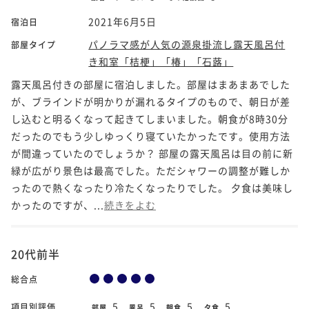
2021年6月5日
宿泊日
パノラマ感が人気の源泉掛流し露天風呂付
部屋タイプ
き和室「桔梗」「椿」「石蕗」
露天風呂付きの部屋に宿泊しました。部屋はまあまあでした
が、ブラインドが明かりが漏れるタイプのもので、朝日が差
し込むと明るくなって起きてしまいました。朝食が8時30分
だったのでもう少しゆっくり寝ていたかったです。使用方法
が間違っていたのでしょうか？ 部屋の露天風呂は目の前に新
緑が広がり景色は最高でした。ただシャワーの調整が難しか
ったので熱くなったり冷たくなったりでした。 夕食は美味し
かったのですが、...
続きをよむ
20代前半
総合点
5
5
5
5
項目別評価
部屋
風呂
朝食
夕食