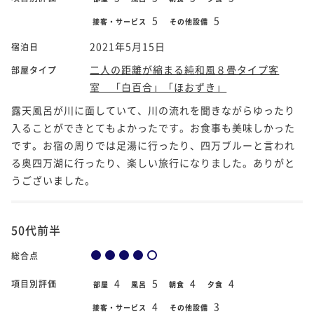
5
5
接客・サービス
その他設備
2021年5月15日
宿泊日
二人の距離が縮まる純和風８畳タイプ客
部屋タイプ
室 「白百合」「ほおずき」
露天風呂が川に面していて、川の流れを聞きながらゆったり
入ることができとてもよかったです。お食事も美味しかった
です。お宿の周りでは足湯に行ったり、四万ブルーと言われ
る奥四万湖に行ったり、楽しい旅行になりました。ありがと
うございました。
50代前半
総合点
4
5
4
4
項目別評価
部屋
風呂
朝食
夕食
4
3
接客・サービス
その他設備