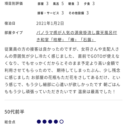
3
5
3
3
項目別評価
部屋
風呂
朝食
夕食
3
3
接客・サービス
その他設備
2021年1月2日
宿泊日
パノラマ感が人気の源泉掛流し露天風呂付
部屋タイプ
き和室「桔梗」「椿」「石蕗」
従業員の方の接客は良かったのですが、女将さんや支配人さ
んの雰囲気が少し冷たく感じました、 直前でGOTOが使えな
くなり、でもせっかくだからとそのまま予定より高い金額で
利用させてもらったので、 期待してしまったぶん、少し残念
に感じました お部屋の花瓶もただ花をさしてあるだけ、とい
う感じで、もう少し細部に心遣いが欲しかったです 朝ごはん
ももう少し頑張っていただきたいです 温泉は最高でした！
50代前半
総合点