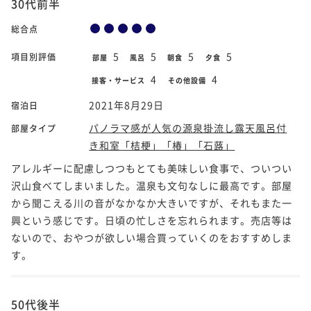
30代前半
総合点
5
5
5
5
項目別評価
部屋
風呂
朝食
夕食
4
4
接客・サービス
その他設備
2021年8月29日
宿泊日
パノラマ感が人気の源泉掛流し露天風呂付
部屋タイプ
き和室「桔梗」「椿」「石蕗」
アレルギーに配慮しつつもとても美味しい食事で、ついつい
沢山食べてしまいました。温泉も文句なしに最高です。部屋
から聞こえる川の音がなかなか大きいですが、それもまた一
興という感じです。日頃の忙しさを忘れられます。売店等は
ないので、おやつが欲しい場合買っていくのをおすすめしま
す。
50代後半