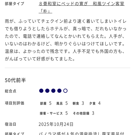
８畳和室にベッドの寛ぎ 和風ツイン客室
部屋タイプ
「朴」
雨が、ふっていてチェクイン前より速く着いてしまいトイレ
でも借りようとしたらホテルが、真っ暗で、だれもいなかっ
たので、電話で連絡してなんとかいれてもらえた。人手が、
いないのはわかるけど、明かりぐらいはつけてほしいです。
温泉は、よかったので残念です。人手不足でも外国の方も、
がんばっていて好感がもてました。
50代前半
総合点
5
5
3
4
項目別評価
部屋
風呂
朝食
夕食
5
3
接客・サービス
その他設備
2025年10月24日
宿泊日
パノラマ感が人気の源泉掛流し露天風呂付
部屋タイプ