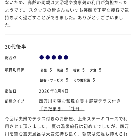
ないため、高齢の両親は大浴場や食事処の利用が負担だった
ようです。 スタッフの皆さんもいつも笑顔で丁寧な接客で気
持ちよく過ごすことができました。ありがとうございまし
た。
30代後半
総合点
5
5
5
5
項目別評価
部屋
風呂
朝食
夕食
5
5
接客・サービス
その他設備
2020年8月4日
宿泊日
四万川を望む和風８畳＋展望テラス付き
部屋タイプ
「おだまき」「牡丹」
今回は夫婦でテラス付きのお部屋、上州ステーキコースで利
用させて頂きました。 夏の温泉旅行は初めてでしたが、四万
川を望む露天風呂は大変気持ち良く、朝夜は気温も抑えられ