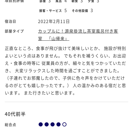
3
4
3
3
項目別評価
部屋
風呂
朝食
夕食
5
3
接客・サービス
その他設備
2022年2月11日
宿泊日
カップルに！源泉掛流し茶室風呂付き客
部屋タイプ
室 「山帰来」
正直なところ、食事が飛び抜けて美味しいとか、 施設が特別
よいという点はありません。 でもそれを補うくらい、お出迎
え・食事の時等に 従業員の方が、細々と気をつかっていただ
き、 大変リラックスした時間を過ごすことができました。
（子連れでお邪魔したので、子供に色々声をかけていただけ
るのがとても嬉しかったです。） 人の温かみのある宿だと思
います。 また行きたいと思います。
40代前半
総合点