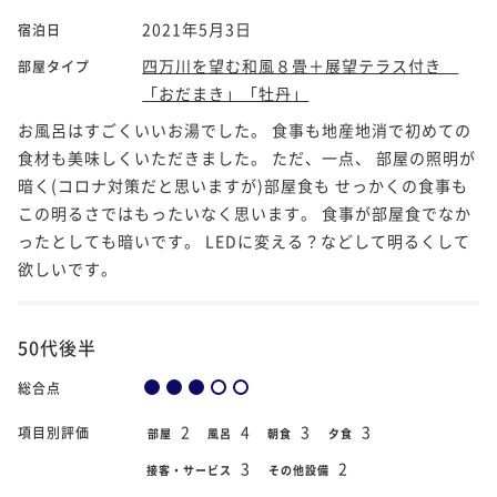
2021年5月3日
宿泊日
四万川を望む和風８畳＋展望テラス付き
部屋タイプ
「おだまき」「牡丹」
お風呂はすごくいいお湯でした。 食事も地産地消で初めての
食材も美味しくいただきました。 ただ、一点、 部屋の照明が
暗く(コロナ対策だと思いますが)部屋食も せっかくの食事も
この明るさではもったいなく思います。 食事が部屋食でなか
ったとしても暗いです。 LEDに変える？などして明るくして
欲しいです。
50代後半
総合点
2
4
3
3
項目別評価
部屋
風呂
朝食
夕食
3
2
接客・サービス
その他設備