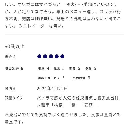
しい。サワガニは食べづらい。 接客……愛想はいいのです
が、人が足りてなさそう。卓上のメニュー違う、スリッパ行
方不明、売店はほぼ無い、見送りの外靴は言わないと出てこ
ない。 ※エレベーターは無い。
60歳以上
総合点
4
5
5
5
項目別評価
部屋
風呂
朝食
夕食
5
3
接客・サービス
その他設備
2024年4月21日
宿泊日
パノラマ感が人気の源泉掛流し露天風呂付
部屋タイプ
き和室「桔梗」「椿」「石蕗」
渓流沿いでとても気持ちよく過ごせました。食事は量質とも
満足です。