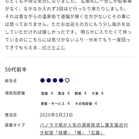
らとても不快な気分になりました。 玄関先に一台しか駐車場
がなく、なかなか入れず3回ほど行ったり来たりしました。
それは昔ながらの温泉街で道幅が狭く仕方がないとその事に
は怒っておりません。ただお出迎えの方にもう少し指示を出
していただければ嬉しかったです。 明らかに入りたくて待っ
ているのにこちらには気づかないふり…せめてもう一度回っ
てきてもらえま...
続きをよむ
50代前半
総合点
4
4
4
4
項目別評価
部屋
風呂
朝食
夕食
4
4
接客・サービス
その他設備
2020年5月23日
宿泊日
パノラマ感が人気の源泉掛流し露天風呂付
部屋タイプ
き和室「桔梗」「椿」「石蕗」