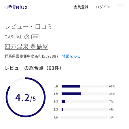
会員登録
ログイン
レビュー・口コミ
旅館
四万温泉 豊島屋
群馬県吾妻郡中之条町四万3887
地図をみる
レビューの総合点
（63件）
5点
41
%
4.2
4点
44
%
/5
3点
7
%
2点
4
%
1点
1
%