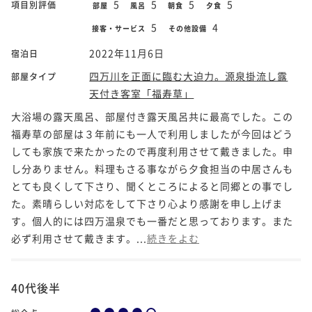
5
5
5
5
項目別評価
部屋
風呂
朝食
夕食
5
4
接客・サービス
その他設備
2022年11月6日
宿泊日
四万川を正面に臨む大迫力。源泉掛流し露
部屋タイプ
天付き客室「福寿草」
大浴場の露天風呂、部屋付き露天風呂共に最高でした。この
福寿草の部屋は３年前にも一人で利用しましたが今回はどう
しても家族で来たかったので再度利用させて戴きました。申
し分ありません。料理もさる事ながら夕食担当の中居さんも
とても良くして下さり、聞くところによると同郷との事でし
た。素晴らしい対応をして下さり心より感謝を申し上げま
す。個人的には四万温泉でも一番だと思っております。また
必ず利用させて戴きます。...
続きをよむ
40代後半