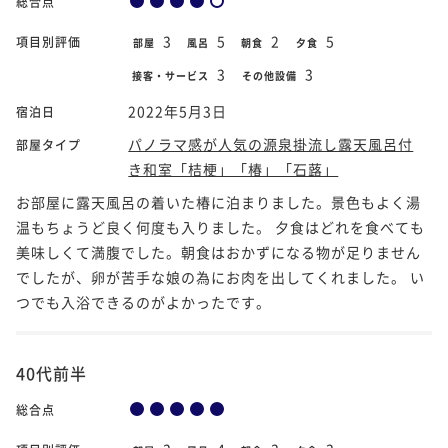
総合点
3
5
2
5
項目別評価
部屋
風呂
朝食
夕食
3
3
接客・サービス
その他設備
2022年5月3日
宿泊日
パノラマ感が人気の源泉掛流し露天風呂付
部屋タイプ
き和室「桔梗」「椿」「石蕗」
お部屋に露天風呂の着いた椿に泊まりました。景色もよく湯
温もちょうど良く何度も入りました。 夕食はどれを食べても
美味しくて満腹でした。朝食はおかずになる物が足りません
でしたが、卵が苦手な娘の為にお肉を出してくれました。 い
つでも入浴できるのがよかったです。
40代前半
総合点