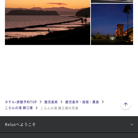
ページトップへ
ホテル•旅館予約TOP
鹿児島県
鹿児島市・指宿・霧島
こらんの湯 錦江楼
こらんの湯 錦江楼の写真
Reluxへようこそ