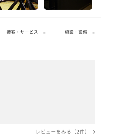
-
-
接客・サービス
施設・設備
レビューをみる（2件）