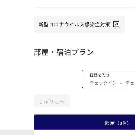
ませんでした。 立地も閑静乍八坂神社に
て行ける距離でした。 次回またお世話に
たいと思います。
新型コロナウイルス感染症対策
部屋・宿泊プラン
日程を入力
チェックイン
−
チェ
しぼりこみ
部屋
（
0
件
）