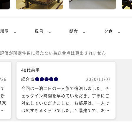
-
-
-
-
部屋
風呂
朝食
夕食
評価が所定件数に満たない為総合点は算出されません
40代前半
/26
総合点
2020/11/07
いて
今回は一泊二日の一人旅で宿泊しました。チ
最新
ェックイン時間を早めていただき、丁寧にご
民家
対応していただきました。お部屋は、一人で
合わ
は広すぎるくらいでした。２階建てで、お
狭い
庭、書斎、キッチン、乾燥機付き洗濯機、テ
あり
ラスがあります。お風呂から窓を開けると、