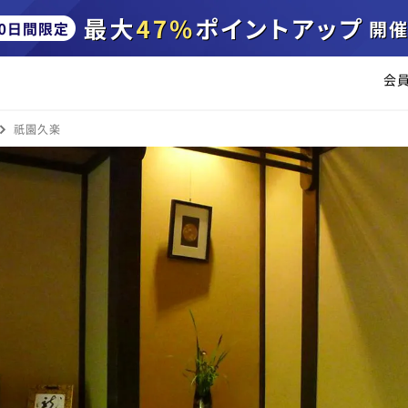
会
祇園久楽