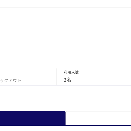
歩い
お庭が見え、暖かい湯船と冷たい風にあたり
なり
ながら、贅沢なひと時を過ごしました。鍵は
暗証番号形式になっており、無くしたりする
心配がありません。部屋内の屏風や掛け軸に
京都の雰囲気が感じられ、癒されました。こ
の時期おすすめは、歩いて５分ほど行くとあ
る高台寺の夜のライトアップです。紅葉が素
晴らしく、プロジェクションマッピングで投
影されたお庭も楽しかったです。もしよけれ
ば、レンタルサイクルに乗りながら京都の街
利用人数
を散策するのも楽しいと思います。また、泊
2
名
ックアウト
まりたい宿の一つです。