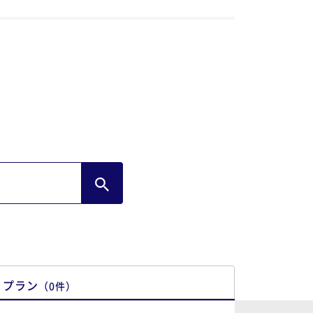
プラン
（
0
件
）