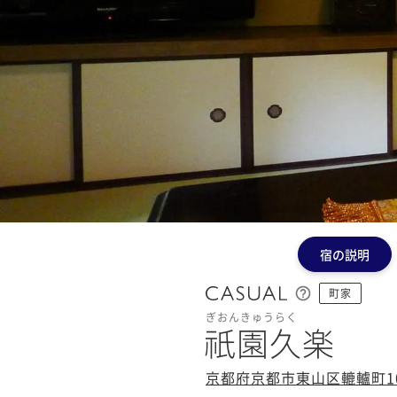
宿の説明
町家
ぎおんきゅうらく
祇園久楽
京都府京都市東山区轆轤町10