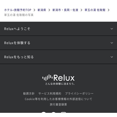
ホテル•旅館予約TOP
新潟県
新潟市・長岡・佐渡
翠玉の湯 佐取館
翠玉の湯 佐取館の写真
Reluxへようこそ
Reluxを体験する
Reluxをもっと知る
勧誘方針
サービス利用規約
プライバシーポリシー
Cookie等を利用したお客様情報の外部送信について
旅行業登録票