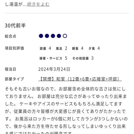
し湯温が...
続きをよむ
30代前半
総合点
4
2
4
4
項目別評価
部屋
風呂
朝食
夕食
5
3
接客・サービス
その他設備
2024年3月24日
宿泊日
【禁煙】和室（12畳+6畳+応接室+坪庭）
部屋タイプ
そもそも古いお宿なので、お部屋含め全体的な古さは気にし
ておりません。 お部屋は充分な広さがあってゆったり出来ま
した。 ケーキやアイスのサービスももちろん満足してます
が、従業員の方々皆様が大変感じが良くてありがたかったで
す。 お風呂はロッカーが6個に対してカランが3つしかないの
で、後から来た方を待たせる形しなってしまいゆっくり出来
る感じではなかったのが残念です。