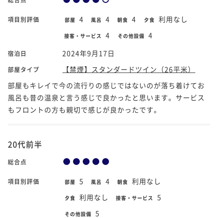
4
4
4
利用なし
項目別評価
部屋
風呂
朝食
夕食
4
4
接客・サービス
その他設備
2024年9月17日
宿泊日
【禁煙】スタンダードツイン（26平米）
部屋タイプ
部屋もキレイで今の流行りの感じではないのが落ち着けてお
風呂も昔の温泉と言う感じで良かったと思います。サービス
もフロントの方も親切で感じが良かったです。
20代前半
総合点
5
4
利用なし
項目別評価
部屋
風呂
朝食
利用なし
5
夕食
接客・サービス
5
その他設備