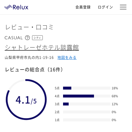
会員登録
ログイン
レビュー・口コミ
シティ
シャトレーゼホテル談露館
山梨県甲府市丸の内1-19-16
地図をみる
レビューの総合点
（16件）
5点
18
%
4.1
4点
68
%
/5
3点
12
%
2点
0
%
1点
0
%