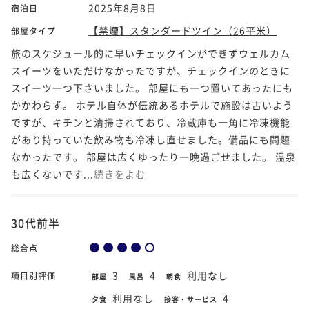
2025年8月8日
宿泊日
【禁煙】スタンダードツイン（26平米）
部屋タイプ
旅のスケジュール的に早いチェックインができずウェルカム
スイーツをいただけなかったですが、チェックインのときに
スイーツ一つ下さいました。 部屋にも一つ置いてあったにも
かかわらず。 ホテル自体が伝統あるホテルで施設は古いよう
ですが、キチンと清掃されており、冷蔵庫も一角に冷凍機能
があり持っていた飲み物も冷凍し直せました。備品にも問題
なかったです。 部屋は広くゆったり一晩過ごせました。 温泉
も広くないです...
続きをよむ
30代前半
総合点
3
4
利用なし
項目別評価
部屋
風呂
朝食
利用なし
4
夕食
接客・サービス