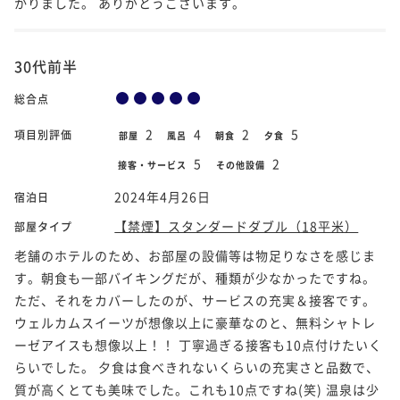
かりました。 ありがとうございます。
30代前半
総合点
2
4
2
5
項目別評価
部屋
風呂
朝食
夕食
5
2
接客・サービス
その他設備
2024年4月26日
宿泊日
【禁煙】スタンダードダブル（18平米）
部屋タイプ
老舗のホテルのため、お部屋の設備等は物足りなさを感じま
す。朝食も一部バイキングだが、種類が少なかったですね。
ただ、それをカバーしたのが、サービスの充実＆接客です。
ウェルカムスイーツが想像以上に豪華なのと、無料シャトレ
ーゼアイスも想像以上！！ 丁寧過ぎる接客も10点付けたいく
らいでした。 夕食は食べきれないくらいの充実さと品数で、
質が高くとても美味でした。これも10点ですね(笑) 温泉は少