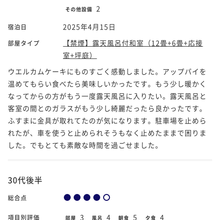
2
その他設備
2025年4月15日
宿泊日
【禁煙】露天風呂付和室（12畳+6畳+応接
部屋タイプ
室+坪庭）
ウエルカムケーキにものすごく感動しました。アップパイを
温めてもらい食べたら美味しいかったです。もう少し暖かく
なってからの方がもう一度露天風呂に入りたい。露天風呂と
客室の間とのガラスがもう少し綺麗だったら良かったです。
ふすまに金具が取れてたのが気になります。駐車場を止めら
れたが、車を使うと止められそうもなく止めたままで困りま
した。でもとても素敵な時間を過ごせました。
30代後半
総合点
3
4
5
4
項目別評価
部屋
風呂
朝食
夕食