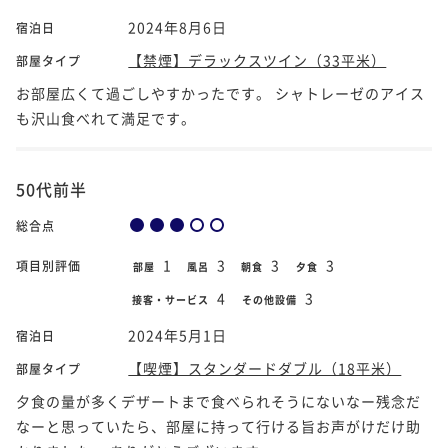
2024年8月6日
宿泊日
【禁煙】デラックスツイン（33平米）
部屋タイプ
お部屋広くて過ごしやすかったです。 シャトレーゼのアイス
も沢山食べれて満足です。
50代前半
総合点
1
3
3
3
項目別評価
部屋
風呂
朝食
夕食
4
3
接客・サービス
その他設備
2024年5月1日
宿泊日
【喫煙】スタンダードダブル（18平米）
部屋タイプ
夕食の量が多くデザートまで食べられそうにないなー残念だ
なーと思っていたら、部屋に持って行ける旨お声がけだけ助