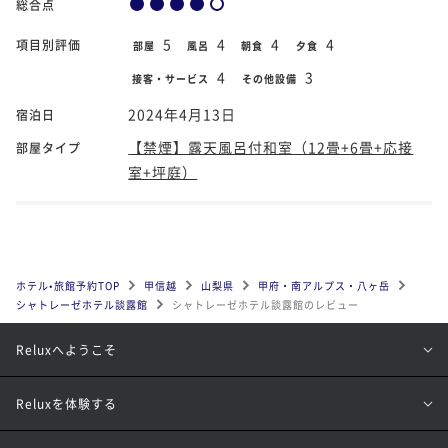
総合点
5
4
4
4
項目別評価
部屋
風呂
朝食
夕食
4
3
接客・サービス
その他設備
2024年4月13日
宿泊日
【禁煙】露天風呂付和室（12畳+6畳+応接
部屋タイプ
室+坪庭）
ホテル•旅館予約TOP
甲信越
山梨県
甲府・南アルプス・八ヶ岳
シャトレーゼホテル談露館
シャトレーゼホテル談露館のレビュー
Reluxへようこそ
Reluxを体験する