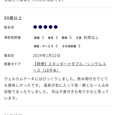
60歳以上
総合点
5
5
5
利用なし
項目別評価
部屋
風呂
朝食
夕食
5
5
接客・サービス
その他設備
2024年1月22日
宿泊日
【禁煙】スタンダードダブル／シングルユ
部屋タイプ
ース（18平米）
ウェルカムケーキにはびっくりしました。飲み物付きでとて
も美味しかったです。 温泉が気に入って夜・朝とも一人占め
状態でまったりしました。 次は夕食付きも有りかなと思って
います。