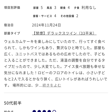
5
3
4
利用なし
項目別評価
部屋
風呂
朝食
夕食
4
2
接客・サービス
その他設備
2024年11月24日
宿泊日
【禁煙】デラックスツイン（33平米）
部屋タイプ
ウェルカムケーキを楽しみにしていたので、行ってすぐ食べ
られて、しかもワインもあり、贅沢なひと時でした。部屋も
広く、ユニットバスではあるものの広めでしたので、子ども
と入ることができました。ただ、湯温の調整を自分でするタ
イプだったので、少し大変でした。アイス食べ放題も幸せな
気分になれました！ロビーのフロアのトイレは、小さい子ど
もと2人で入るとかなり狭く、広いトイレがあればうれしいで
す。 場所的には、少...
続きをよむ
50代前半
総合点