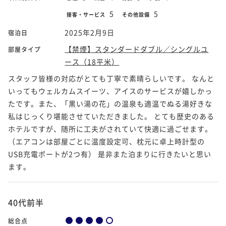
5
5
接客・サービス
その他設備
2025年2月9日
宿泊日
【禁煙】スタンダードダブル／シングルユ
部屋タイプ
ース（18平米）
スタッフ皆様の対応がとても丁寧で素晴らしいです。 なんと
いってもウェルカムスイーツ、アイスのサービスが嬉しかっ
たです。また、「黒い湯の花」の温泉も適温でぬる湯好きな
私はじっくり堪能させていただきました。 とても歴史のある
ホテルですが、随所に工夫がされていて快適に過ごせます。
（エアコンは部屋ごとに温度設定可、枕元に卓上時計型の
USB充電ポートが2つ有） 是非また泊まりに行きたいと思い
ます。
40代前半
総合点