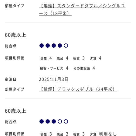
【喫煙】スタンダードダブル／シングルユ
部屋タイプ
ース（18平米）
60歳以上
総合点
4
4
3
4
項目別評価
部屋
風呂
朝食
夕食
4
4
接客・サービス
その他設備
2025年1月3日
宿泊日
【禁煙】デラックスダブル（24平米）
部屋タイプ
60歳以上
総合点
3
2
3
利用なし
項目別評価
部屋
風呂
朝食
夕食