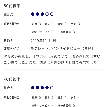
50代後半
総合点
3
3
3
3
項目別評価
部屋
風呂
朝食
夕食
3
3
接客・サービス
その他設備
2019年11月4日
宿泊日
モデレートツインサイドビュー【禁煙】
部屋タイプ
夕食の茶碗蒸し、汁物は少し冷めていて、暖め直してと言い
たい位でした。また、お酒と料理の説明も雑で残念でした。
40代後半
総合点
5
5
4
4
項目別評価
部屋
風呂
朝食
夕食
4
5
接客・サービス
その他設備