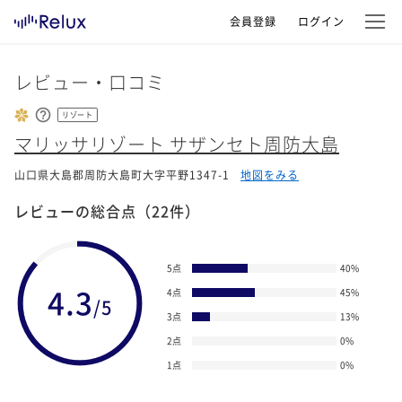
会員登録
ログイン
レビュー・口コミ
リゾート
マリッサリゾート サザンセト周防大島
山口県大島郡周防大島町大字平野1347-1
地図をみる
レビューの総合点
（22件）
5点
40
%
4.3
4点
45
%
/5
3点
13
%
2点
0
%
1点
0
%