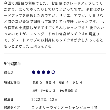
今回で3回目の利用でした。 お部屋はグレードアップしてく
ださり、広くてゆったりしていてよかったです。 夕食はグレ
ードアップを選択したのですが、サザエ、アワビ、サヨリな
ど海の幸が豊富で調理も丁寧でとても美味しかったです。 も
う松茸の土瓶蒸しがでてすごくうれしかったです！ 後でわか
ったのですが、スタンダードのお刺身がタチウオの鏡盛り
で、グレードアップのお刺身にもタチウオが少し入ってると
もっとよかった...
続きをよむ
50代前半
総合点
5
4
4
4
項目別評価
部屋
風呂
朝食
夕食
3
3
接客・サービス
その他設備
2022年3月12日
宿泊日
ファミリーツインオーシャンビュー【禁
部屋タイプ