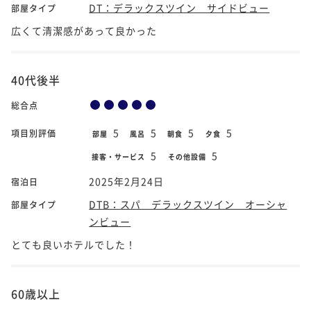
DT：デラックスツイン サイドビュー
部屋タイプ
広くて清潔感があって良かった
40代後半
総合点
5
5
5
5
項目別評価
部屋
風呂
朝食
夕食
5
5
接客・サービス
その他設備
2025年2月24日
宿泊日
DTB：スパ デラックスツイン オーシャ
部屋タイプ
ンビュー
とても良いホテルでした！
60歳以上