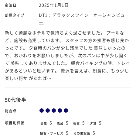
2025年1月1日
宿泊日
DT1：デラックスツイン オーシャンビュ
部屋タイプ
ー
新しく綺麗なホテルで気持ちよく過ごせました。 プールな
ど、施設も充実しています。 スタッフの方の接客も感じ良か
ったです。 夕食時のパンが少し残念でした 美味しかったの
で、おかわりをお願いしましたが、次のパンは中が少し固く
て 美味しくありませんでした。 朝食バイキングの時、トレイ
があるといいと思います。 贅沢を言えば、朝食に、もう少し
楽しい何か があれば…
50代後半
総合点
5
5
5
5
項目別評価
部屋
風呂
朝食
夕食
5
5
接客・サービス
その他設備