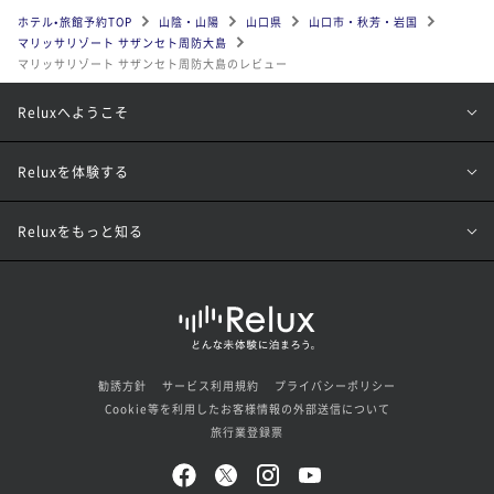
ホテル•旅館予約TOP
山陰・山陽
山口県
山口市・秋芳・岩国
マリッサリゾート サザンセト周防大島
マリッサリゾート サザンセト周防大島のレビュー
Reluxへようこそ
Reluxを体験する
Reluxをもっと知る
勧誘方針
サービス利用規約
プライバシーポリシー
Cookie等を利用したお客様情報の外部送信について
旅行業登録票