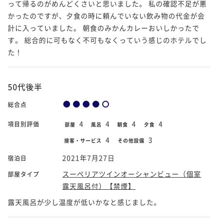
って帰るのがめんどくさいと思いました。 私の確認不足が悪
かったのですが、夕食の時に頼んでいない飲み物の代金が会
計に入っていました。 朝食のみかんカレーおいしかったで
す。 総合的に可もなく不可もなくっていう感じのホテルでし
た！
50代後半
総合点
4
4
4
4
項目別評価
部屋
風呂
朝食
夕食
4
3
接客・サービス
その他設備
2021年7月27日
宿泊日
スーペリアツインオーシャンビュー（個室
部屋タイプ
露天風呂付）【禁煙】
露天風呂が少し温度が低いかなと感じました。