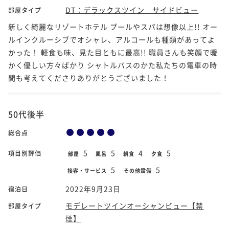
DT：デラックスツイン サイドビュー
部屋タイプ
新しく綺麗なリゾートホテル プールやスパは想像以上!! オー
ルインクルーシブでオシャレ、アルコールも種類があってよ
かった！ 軽食も味、見た目ともに最高!! 職員さんも笑顔で暖
かく優しい方々ばかり シャトルバスのかた私たちの電車の時
間も考えてくださりありがとうございました！
50代後半
総合点
5
5
4
5
項目別評価
部屋
風呂
朝食
夕食
5
5
接客・サービス
その他設備
2022年9月23日
宿泊日
モデレートツインオーシャンビュー【禁
部屋タイプ
煙】