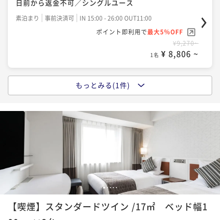
日前から返金不可／シングルユース
素泊まり
事前決済可
IN 15:00 - 26:00 OUT11:00
ポイント即利用で
最大5％OFF
¥9,270~
¥ 8,806 ~
1名
もっとみる(1件)
【早割28／朝食付き】早期予約でオトクな価格！※27
日前から返金不可／シングルユース
朝食付き
事前決済可
IN 15:00 - 26:00 OUT11:00
ポイント即利用で
最大5％OFF
¥11,150~
¥ 10,592 ~
1名
1
2
3
4
5
【喫煙】スタンダードツイン /17㎡ ベッド幅1