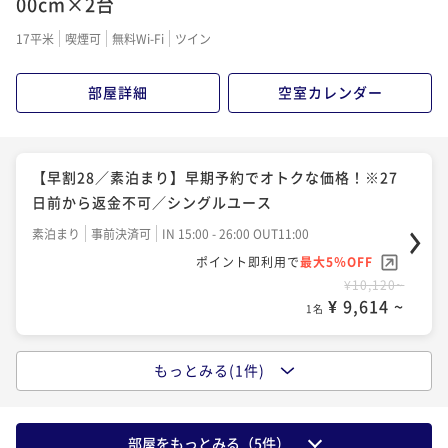
00cm×2台
17平米
喫煙可
無料Wi-Fi
ツイン
部屋詳細
空室カレンダー
【早割28／素泊まり】早期予約でオトクな価格！※27
日前から返金不可／シングルユース
素泊まり
事前決済可
IN 15:00 - 26:00 OUT11:00
ポイント即利用で
最大5％OFF
¥10,120~
¥ 9,614 ~
1名
もっとみる(1件)
【早割28／朝食付き】早期予約でオトクな価格！※27
日前から返金不可／シングルユース
朝食付き
事前決済可
IN 15:00 - 26:00 OUT11:00
部屋をもっとみる（
5
件）