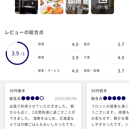
+51枚
レビューの総合点
4.0
3.7
部屋
風呂
3.9
5
/
3.9
4.0
朝食
夕食
4.0
3.7
接客・サービス
施設・設備
30代後半
50代前半
総合点
2025/08/06
総合点
出張で利用させていただきました。 駅
フロントの接客も凄く
からも近く、2日間快適に過ごすことが
うございます。 部屋
できました。 海鮮をはじめ、北海道な
の音もせず、静かな環
らではの朝ごはんもおいしかったです。
しやすかったです。シ