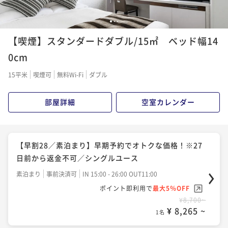
1
2
3
【喫煙】スタンダードダブル/15㎡ ベッド幅14
0cm
15平米
喫煙可
無料Wi-Fi
ダブル
部屋詳細
空室カレンダー
【早割28／素泊まり】早期予約でオトクな価格！※27
日前から返金不可／シングルユース
素泊まり
事前決済可
IN 15:00 - 26:00 OUT11:00
ポイント即利用で
最大5％OFF
¥8,700~
¥ 8,265 ~
1名