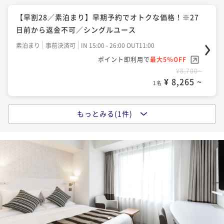
【早割28／素泊まり】早期予約でオトクな価格！※27
日前から返金不可／シングルユース
素泊まり
事前決済可
IN 15:00 - 26:00 OUT11:00
ポイント即利用で
最大5％OFF
¥8,700~
¥ 8,265 ~
1名
もっとみる(1件)
【早割28／朝食付き】早期予約でオトクな価格！※27
日前から返金不可／シングルユース
朝食付き
事前決済可
IN 15:00 - 26:00 OUT11:00
ポイント即利用で
最大5％OFF
¥10,580~
¥ 10,051 ~
1名
1
2
3