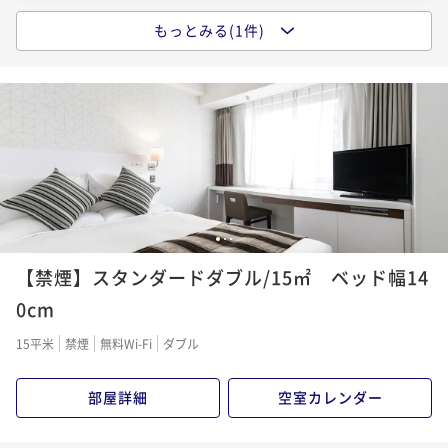
もっとみる(1件)
【早割28／朝食付き】早期予約でオトクな価格！※27
日前から返金不可／シングルユース
朝食付き
事前決済可
IN 15:00 - 26:00 OUT11:00
ポイント即利用で
最大5％OFF
¥10,580~
¥ 10,051 ~
1名
1
2
3
【禁煙】スタンダードダブル/15㎡ ベッド幅14
0cm
15平米
禁煙
無料Wi-Fi
ダブル
部屋詳細
空室カレンダー