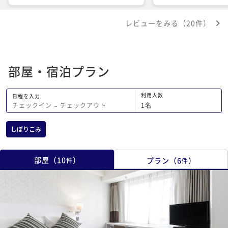
トメント、ボディシャ
質も凄く気に入りまし
レビューをみる（20件）
ディクリームも凄く良
した。ホテルの位置も
でした。最終日、気温
が、部屋も寒くなく、
部屋・宿泊プラン
調を崩すこともありま
は、仕事がメインの旅
為、ホテルで過ごす時
利用人数
日程を入力
中できる環境だったこ
1
名
チェックイン
−
チェックアウト
て臨むことができまし
を最大限に発揮でき、
しぼりこみ
格も手頃で、次回もホ
を利用します。スタッ
有難うございました。
部屋
（
10
）
プラン
（
6
）
件
件