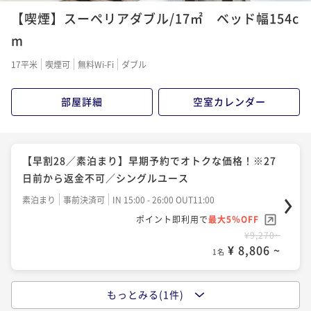
【喫煙】スーペリアダブル/17㎡ ベッド幅154c
m
17平米
喫煙可
無料Wi-Fi
ダブル
部屋詳細
空室カレンダー
【早割28／素泊まり】早期予約でオトクな価格！※27
日前から返金不可／シングルユース
素泊まり
事前決済可
IN 15:00 - 26:00 OUT11:00
ポイント即利用で
最大5％OFF
¥9,270~
¥ 8,806 ~
1名
もっとみる(1件)
【早割28／朝食付き】早期予約でオトクな価格！※27