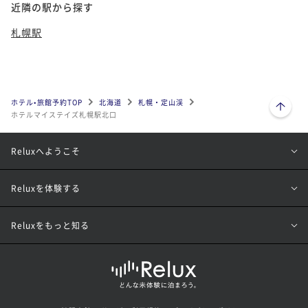
近隣の駅から探す
札幌駅
ページトップへ
ホテル•旅館予約TOP
北海道
札幌・定山渓
ホテルマイステイズ札幌駅北口
Reluxへようこそ
Reluxを体験する
Reluxをもっと知る