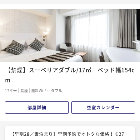
日前から返金不可／シングルユース
朝食付き
事前決済可
IN 15:00 - 26:00 OUT11:00
ポイント即利用で
最大5％OFF
¥11,150~
¥ 10,592 ~
1名
1
2
3
【禁煙】スーペリアダブル/17㎡ ベッド幅154c
m
17平米
禁煙
無料Wi-Fi
ダブル
部屋詳細
空室カレンダー
【早割28／素泊まり】早期予約でオトクな価格！※27