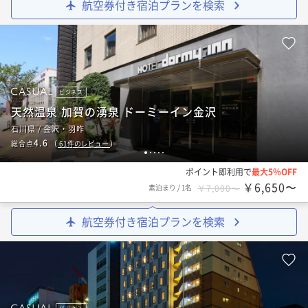
航空券付き宿泊プランを検索
ビジネス
天然温泉 加賀の湧泉 ドーミーイン金沢
石川県 / 金沢・羽咋
4.6
総合点
（
61
件のレビュー
）
1
2
3
4
5
ポイント即利用で
最大5％OFF
￥6,650〜
素泊まり
/
1名
￥7,000〜
航空券付き宿泊プランを検索