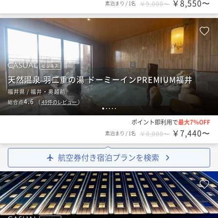
￥8,550〜
素泊まり
/
1名
￥9,000〜
ビジネス
天然温泉 羽二重の湯 ドーミーインPREMIUM福井
福井県 / 福井・奥越前
4.6
総合点
（
49
件のレビュー
）
1
2
3
4
5
ポイント即利用で
最大7％OFF
￥7,440〜
素泊まり
/
1名
￥8,000〜
航空券付き宿泊プランを検索