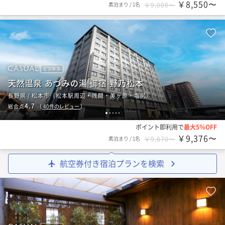
￥8,550〜
素泊まり
/
1名
￥9,000〜
ビジネス
天然温泉 あづみの湯 御宿 野乃松本
長野県 / 松本市（松本駅周辺・浅間・美ヶ原・塩尻）
4.7
総合点
（
40
件のレビュー
）
1
2
3
4
5
ポイント即利用で
最大5％OFF
￥9,376〜
素泊まり
/
1名
￥9,870〜
航空券付き宿泊プランを検索