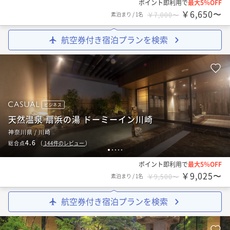
ポイント即利用で
最大5％OFF
￥6,650〜
素泊まり
/
1名
￥7,000〜
航空券付き宿泊プランを検索
ビジネス
天然温泉 扇浜の湯 ドーミーイン川崎
神奈川県 / 川崎
4.6
総合点
（
144
件のレビュー
）
1
2
3
4
5
ポイント即利用で
最大5％OFF
￥9,025〜
素泊まり
/
1名
￥9,500〜
航空券付き宿泊プランを検索