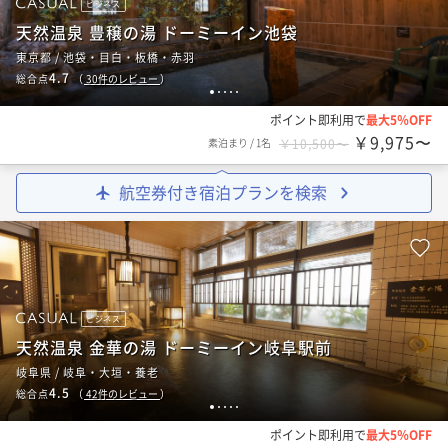
ビジネス
天然温泉 豊穣の湯 ドーミーイン池袋
東京都 / 池袋・目白・板橋・赤羽
4.7
総合点
（
30
件のレビュー
）
1
2
3
4
5
ポイント即利用で
最大5％OFF
￥9,975〜
素泊まり
/
1名
￥10,500〜
航空券付き宿泊プランを検索
ビジネス
天然温泉 金華の湯 ドーミーイン岐阜駅前
岐阜県 / 岐阜・大垣・養老
4.5
総合点
（
42
件のレビュー
）
1
2
3
4
5
ポイント即利用で
最大5％OFF