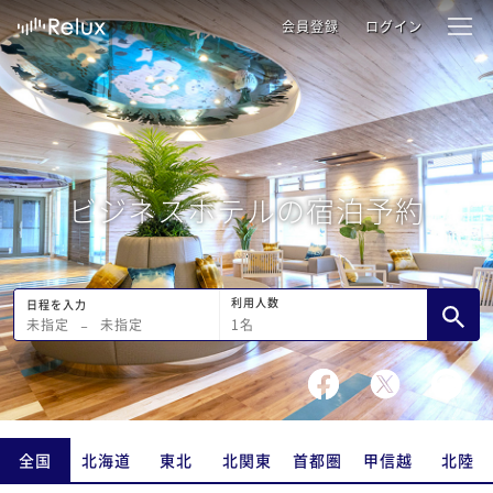
会員登録
ログイン
ビジネスホテルの宿泊予約
利用人数
日程を入力
1
名
未指定
−
未指定
全国
北海道
東北
北関東
首都圏
甲信越
北陸