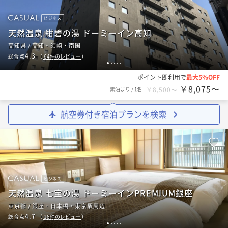
ビジネス
天然温泉 紺碧の湯 ドーミーイン高知
高知県 / 高知・須崎・南国
4.3
総合点
（
64
件のレビュー
）
1
2
3
4
5
ポイント即利用で
最大5％OFF
￥8,075〜
素泊まり
/
1名
￥8,500〜
航空券付き宿泊プランを検索
ビジネス
天然温泉 七宝の湯 ドーミーインPREMIUM銀座
東京都 / 銀座・日本橋・東京駅周辺
4.7
総合点
（
16
件のレビュー
）
1
2
3
4
5