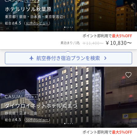
ビジネス
ホテルリソル秋葉原
東京都 / 銀座・日本橋・東京駅周辺
4.5
総合点
（
61
件のレビュー
）
1
2
3
4
5
ポイント即利用で
最大5％OFF
￥10,830〜
素泊まり
/
1名
￥11,400〜
航空券付き宿泊プランを検索
ビジネス
ダイワロイネットホテルぬまづ
静岡県 / 沼津・三島
4.5
総合点
（
56
件のレビュー
）
1
2
3
4
5
ポイント即利用で
最大5％OFF