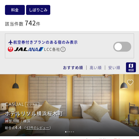
料金
しぼりこみ
742
該当件数
件
航空券付きプランのある宿のみ表示
LCC各社
MAP
おすすめ順
高い順
安い順
ビジネス
ホテルリソル横浜桜木町
神奈川県 / 横浜
4.4
総合点
（
63
件のレビュー
）
1
2
3
4
5