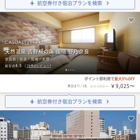
航空券付き宿泊プランを検索
ビジネス
天然温泉 吉野桜の湯 御宿 野乃奈良
奈良県 / 奈良・斑鳩・天理
4.5
総合点
（
76
件のレビュー
）
1
2
3
4
5
ポイント即利用で
最大5％OFF
￥9,025〜
素泊まり
/
1名
￥9,500〜
航空券付き宿泊プランを検索