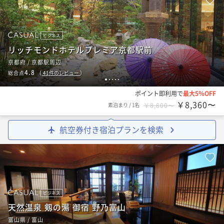
ビジネス
リッチモンドホテルプレミア京都駅前
京都府 / 京都駅周辺
4.8
総合点
（
41
件のレビュー
）
1
2
3
4
5
ポイント即利用で
最大5％OFF
￥8,360〜
素泊まり
/
1名
￥8,800〜
航空券付き宿泊プランを検索
ビジネス
天然温泉 剱の湯 御宿 野乃富山
富山県 / 富山