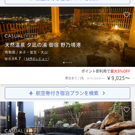
ビジネス
天然温泉 夕凪の湯 御宿 野乃境港
鳥取県 / 米子・皆生・大山
4.7
総合点
（
64
件のレビュー
）
1
2
3
4
5
ポイント即利用で
最大5％OFF
￥9,025〜
素泊まり
/
1名
￥9,500〜
航空券付き宿泊プランを検索
ビジネス