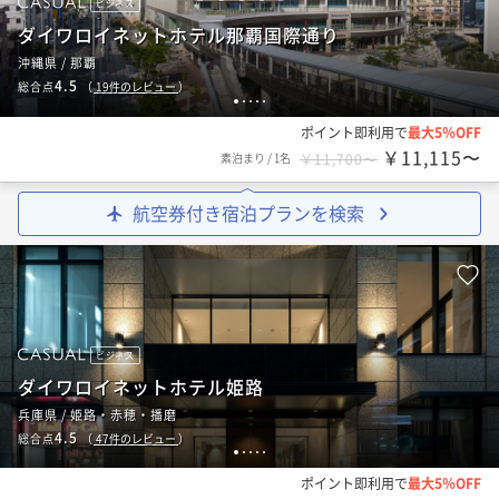
ビジネス
ダイワロイネットホテル那覇国際通り
沖縄県 / 那覇
4.5
総合点
（
19
件のレビュー
）
1
2
3
4
5
ポイント即利用で
最大5％OFF
￥11,115〜
素泊まり
/
1名
￥11,700〜
航空券付き宿泊プランを検索
ビジネス
ダイワロイネットホテル姫路
兵庫県 / 姫路・赤穂・播磨
4.5
総合点
（
47
件のレビュー
）
1
2
3
4
5
ポイント即利用で
最大5％OFF