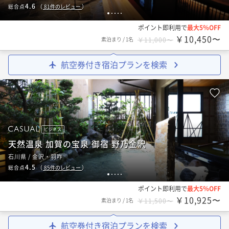
4.6
総合点
（
81
件のレビュー
）
1
2
3
4
5
ポイント即利用で
最大5％OFF
￥10,450〜
素泊まり
/
1名
￥11,000〜
航空券付き宿泊プランを検索
ビジネス
天然温泉 加賀の宝泉 御宿 野乃金沢
石川県 / 金沢・羽咋
4.5
総合点
（
85
件のレビュー
）
1
2
3
4
5
ポイント即利用で
最大5％OFF
￥10,925〜
素泊まり
/
1名
￥11,500〜
航空券付き宿泊プランを検索