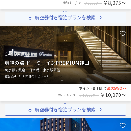
￥8,075〜
素泊まり
/
1名
￥8,500〜
航空券付き宿泊プランを検索
ビジネス
明神の湯 ドーミーインPREMIUM神田
東京都 / 銀座・日本橋・東京駅周辺
4.3
総合点
（
34
件のレビュー
）
1
2
3
4
5
ポイント即利用で
最大5％OFF
￥10,070〜
素泊まり
/
1名
￥10,600〜
航空券付き宿泊プランを検索