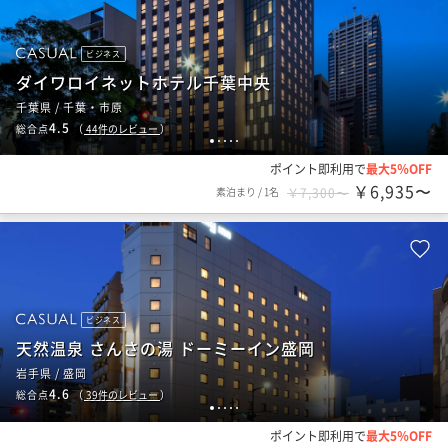
ビジネス
ダイワロイネットホテル千葉中央
千葉県 / 千葉・市原
4.5
総合点
（
44
件のレビュー
）
1
2
3
4
5
ポイント即利用で
最大5％OFF
￥6,935〜
素泊まり
/
1名
￥7,300〜
ビジネス
天然温泉 さんさの湯 ドーミーイン盛岡
岩手県 / 盛岡
4.6
総合点
（
39
件のレビュー
）
1
2
3
4
5
ポイント即利用で
最大5％OFF