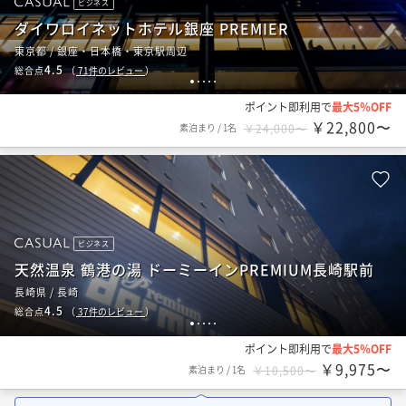
ビジネス
ダイワロイネットホテル銀座 PREMIER
東京都 / 銀座・日本橋・東京駅周辺
4.5
総合点
（
71
件のレビュー
）
1
2
3
4
5
ポイント即利用で
最大5％OFF
￥22,800〜
素泊まり
/
1名
￥24,000〜
ビジネス
天然温泉 鶴港の湯 ドーミーインPREMIUM長崎駅前
長崎県 / 長崎
4.5
総合点
（
37
件のレビュー
）
1
2
3
4
5
ポイント即利用で
最大5％OFF
￥9,975〜
素泊まり
/
1名
￥10,500〜