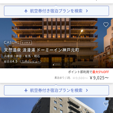
航空券付き宿泊プランを検索
ビジネス
天然温泉 浪漫湯 ドーミーイン神戸元町
兵庫県 / 神戸・有馬・明石
4.5
総合点
（
71
件のレビュー
）
1
2
3
4
5
ポイント即利用で
最大5％OFF
￥9,025〜
素泊まり
/
1名
￥9,500〜
航空券付き宿泊プランを検索