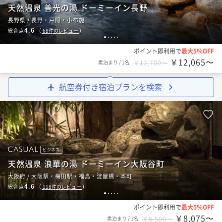
天然温泉 善光の湯 ドーミーイン長野
長野県 / 長野・戸隠・小布施
4.6
総合点
（
68
件のレビュー
）
1
2
3
4
5
ポイント即利用で
最大5％OFF
￥12,065〜
素泊まり
/
1名
￥12,700〜
航空券付き宿泊プランを検索
ビジネス
天然温泉 浪華の湯 ドーミーイン大阪谷町
大阪府 / 大阪駅・梅田駅・福島・淀屋橋・本町
4.6
総合点
（
118
件のレビュー
）
1
2
3
4
5
ポイント即利用で
最大5％OFF
￥8,075〜
素泊まり
/
1名
￥8,500〜