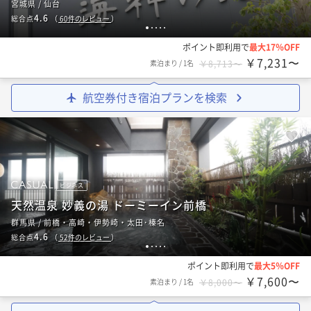
宮城県 / 仙台
4.6
総合点
（
60
件のレビュー
）
1
2
3
4
5
ポイント即利用で
最大17％OFF
￥7,231〜
素泊まり
/
1名
￥8,713〜
航空券付き宿泊プランを検索
ビジネス
天然温泉 妙義の湯 ドーミーイン前橋
群馬県 / 前橋・高崎・伊勢崎・太田･榛名
4.6
総合点
（
52
件のレビュー
）
1
2
3
4
5
ポイント即利用で
最大5％OFF
￥7,600〜
素泊まり
/
1名
￥8,000〜