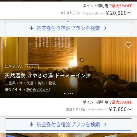
ポイント即利用で
最大5％OFF
￥20,900〜
素泊まり
/
1名
￥22,000〜
航空券付き宿泊プランを検索
ビジネス
天然温泉 けやきの湯 ドーミーイン津
三重県 / 津・久居・美杉・松阪
4.4
総合点
（
59
件のレビュー
）
1
2
3
4
5
ポイント即利用で
最大5％OFF
￥7,600〜
素泊まり
/
1名
￥8,000〜
航空券付き宿泊プランを検索