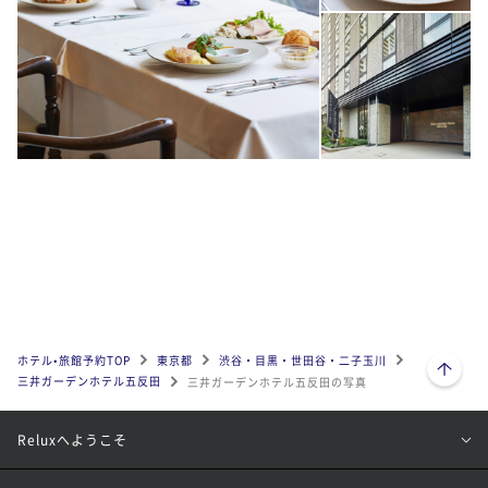
ページトップへ
ホテル•旅館予約TOP
東京都
渋谷・目黒・世田谷・二子玉川
三井ガーデンホテル五反田
三井ガーデンホテル五反田の写真
Reluxへようこそ