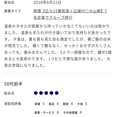
2018年6月22日
宿泊日
禁煙【広々15畳和室＋広縁付◎大山側】7
部屋タイプ
名定員でグループ旅行
温泉のタオルが部屋から持っていかなくてもいいのは助かり
ました。 温泉も手入れが行き届いており気持ちが良かったで
す。 夕食は、量も質も見た目も満足でしたが、朝ご飯の白米
が残念でした。 硬くて艶もなく、せっかくおかずがたくさん
あっても、進みませんでした。 5人で一部屋なので、鍵が2個
あると大変助かります。 1つだと不便な面がありました。 大
変お世話になりました。
50代前半
総合点
5
4
4
5
項目別評価
部屋
風呂
朝食
夕食
4
4
接客・サービス
その他設備