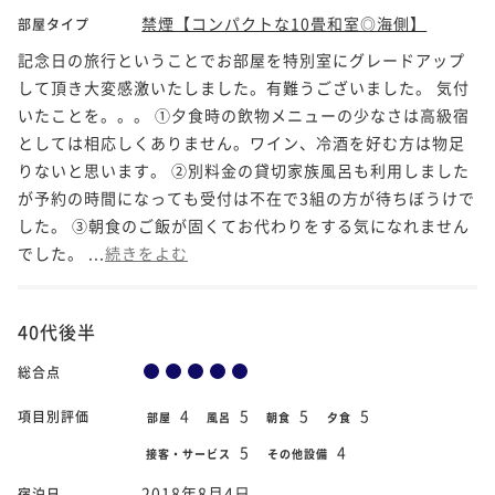
禁煙【コンパクトな10畳和室◎海側】
部屋タイプ
記念日の旅行ということでお部屋を特別室にグレードアップ
して頂き大変感激いたしました。有難うございました。 気付
いたことを。。。 ①夕食時の飲物メニューの少なさは高級宿
としては相応しくありません。ワイン、冷酒を好む方は物足
りないと思います。 ②別料金の貸切家族風呂も利用しました
が予約の時間になっても受付は不在で3組の方が待ちぼうけで
した。 ③朝食のご飯が固くてお代わりをする気になれません
でした。 ...
続きをよむ
40代後半
総合点
4
5
5
5
項目別評価
部屋
風呂
朝食
夕食
5
4
接客・サービス
その他設備
2018年8月4日
宿泊日