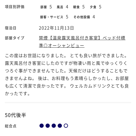
5
4
5
5
項目別評価
部屋
風呂
朝食
夕食
5
4
接客・サービス
その他設備
2022年11月13日
宿泊日
禁煙【温泉露天風呂付き客室】ベッド付標
部屋タイプ
準◎オーシャンビュー
この度はお世話になりました。 とても良い旅ができました。
露天風呂付き客室にしたのですが物凄い雨と風でゆっくりく
つろぐ事ができませんでした。天候だけはどうすることもで
きませんよね。 後は、お料理もう素晴らしかったし、お部屋
も広くて清潔で良かったです。 ウェルカムドリンクとても良
かったです。
50代後半
総合点