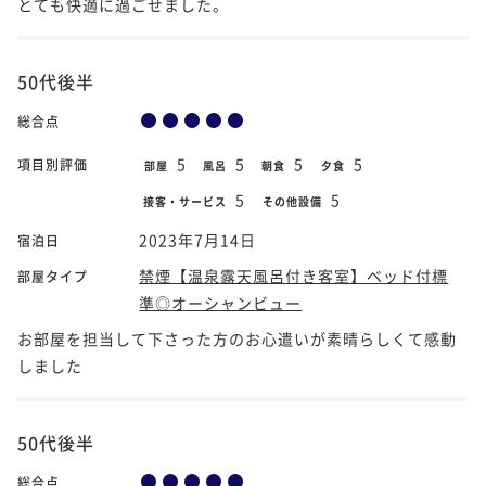
とても快適に過ごせました。
50代後半
総合点
5
5
5
5
項目別評価
部屋
風呂
朝食
夕食
5
5
接客・サービス
その他設備
2023年7月14日
宿泊日
禁煙【温泉露天風呂付き客室】ベッド付標
部屋タイプ
準◎オーシャンビュー
お部屋を担当して下さった方のお心遣いが素晴らしくて感動
しました
50代後半
総合点