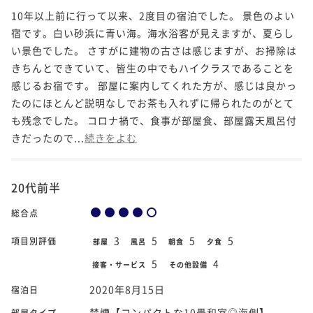
10年以上前に行って以来、2度目の宿泊でした。 景色のよい
宿です。白い砂浜に青い海。海水浴客が見えますが、夏らし
い景色でした。 さすがに建物の古さは感じますが、お掃除は
きちんとできていて、皆生の中でもハイクラスであることを
感じるお宿です。 部屋に案内してくれた方が、感じは良かっ
たのにほとんど説明なしでお茶も入れずに帰られたのがとて
も残念でした。 コロナ禍で、食事が部屋食、部屋露天風呂付
きだったので...
続きをよむ
20代前半
総合点
3
5
5
5
項目別評価
部屋
風呂
朝食
夕食
5
4
接客・サービス
その他設備
2020年8月15日
宿泊日
禁煙【コンパクトな10畳和室◎海側】
部屋タイプ