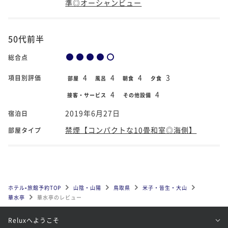
準◎オーシャンビュー
50代前半
総合点
4
4
4
3
項目別評価
部屋
風呂
朝食
夕食
4
4
接客・サービス
その他設備
2019年6月27日
宿泊日
禁煙【コンパクトな10畳和室◎海側】
部屋タイプ
ホテル•旅館予約TOP
山陰・山陽
鳥取県
米子・皆生・大山
華水亭
華水亭のレビュー
Reluxへようこそ