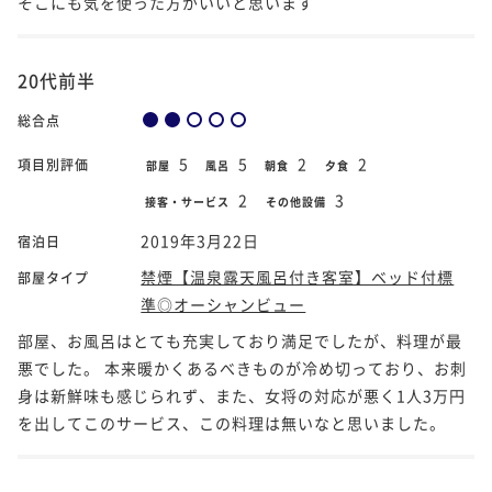
そこにも気を使った方がいいと思います
20代前半
総合点
5
5
2
2
項目別評価
部屋
風呂
朝食
夕食
2
3
接客・サービス
その他設備
2019年3月22日
宿泊日
禁煙【温泉露天風呂付き客室】ベッド付標
部屋タイプ
準◎オーシャンビュー
部屋、お風呂はとても充実しており満足でしたが、料理が最
悪でした。 本来暖かくあるべきものが冷め切っており、お刺
身は新鮮味も感じられず、また、女将の対応が悪く1人3万円
を出してこのサービス、この料理は無いなと思いました。