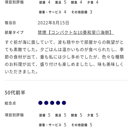
4
5
4
4
項目別評価
部屋
風呂
朝食
夕食
4
3
接客・サービス
その他設備
2022年8月15日
宿泊日
禁煙【コンパクトな10畳和室◎海側】
部屋タイプ
すぐ前が海に面していて、波も穏やかで部屋からの眺望がと
ても素敵でした。夕ごはんは温かいものが食べられたし、季
節の食材が出て、量も私には少し多めでしたが、色々な種類
のお料理が出て、盛り付けも楽しめましたし、味も美味しく
いただきました。
50代前半
総合点
5
5
5
5
項目別評価
部屋
風呂
朝食
夕食
5
5
接客・サービス
その他設備