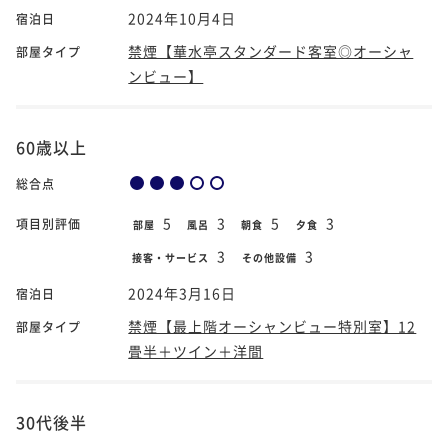
2024年10月4日
宿泊日
禁煙【華水亭スタンダード客室◎オーシャ
部屋タイプ
ンビュー】
60歳以上
総合点
5
3
5
3
項目別評価
部屋
風呂
朝食
夕食
3
3
接客・サービス
その他設備
2024年3月16日
宿泊日
禁煙【最上階オーシャンビュー特別室】12
部屋タイプ
畳半＋ツイン＋洋間
30代後半