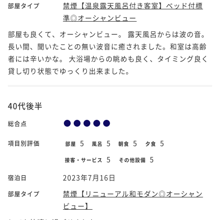
禁煙【温泉露天風呂付き客室】ベッド付標
部屋タイプ
準◎オーシャンビュー
部屋も良くて、オーシャンビュー。 露天風呂からは波の音。
長い間、聞いたことの無い波音に癒されました。和室は高齢
者には辛いかな。 大浴場からの眺めも良く、タイミング良く
貸し切り状態でゆっくり出来ました。
40代後半
総合点
5
5
5
5
項目別評価
部屋
風呂
朝食
夕食
5
5
接客・サービス
その他設備
2023年7月16日
宿泊日
禁煙【リニューアル和モダン◎オーシャン
部屋タイプ
ビュー】