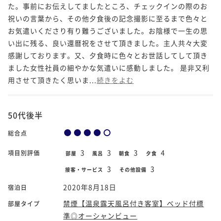
た。事前にお伝えしてましたところ、チェックインの際のお
祝いの言葉から、その他夕食後の記念撮影に至るまで色々と
お気遣いくださり有り難うございました。お陰様で一生の思
い出に残る、良い還暦祝をさせて頂きました。主人共々大変
感謝しております。又、夕食時に色々とお世話してして頂き
ました女性社員の細やかな気遣いに感動しました。 是非又利
用させて頂きたく思いま...
続きをよむ
50代後半
総合点
3
3
3
4
項目別評価
部屋
風呂
朝食
夕食
3
3
接客・サービス
その他設備
2020年8月18日
宿泊日
禁煙【温泉露天風呂付き客室】ベッド付標
部屋タイプ
準◎オーシャンビュー