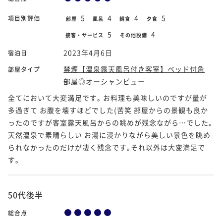
5
4
4
5
項目別評価
部屋
風呂
朝食
夕食
5
4
接客・サービス
その他設備
2023年4月6日
宿泊日
禁煙【温泉露天風呂付き客室】ベッド付角
部屋タイプ
部屋◎オーシャンビュー
全てにおいて大変満足です｡ お料理も美味しいのですが量が
多過ぎて お腹を壊すほどでした(苦笑 部屋からの景観も良か
ったのですが客室露天風呂からの眺めが残念ながら…でした｡
天然温泉で素晴らしい お湯に浸かりながら美しい景色を眺め
られなかったのだけが凄く残念です｡それ以外は大変満足で
す｡
50代後半
総合点