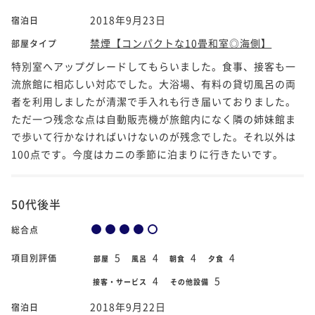
2018年9月23日
宿泊日
禁煙【コンパクトな10畳和室◎海側】
部屋タイプ
特別室へアップグレードしてもらいました。食事、接客も一
流旅館に相応しい対応でした。大浴場、有料の貸切風呂の両
者を利用しましたが清潔で手入れも行き届いておりました。
ただ一つ残念な点は自動販売機が旅館内になく隣の姉妹館ま
で歩いて行かなければいけないのが残念でした。それ以外は
100点です。今度はカニの季節に泊まりに行きたいです。
50代後半
総合点
5
4
4
4
項目別評価
部屋
風呂
朝食
夕食
4
5
接客・サービス
その他設備
2018年9月22日
宿泊日