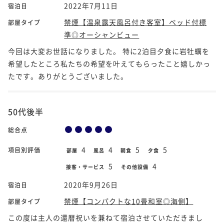
2022年7月11日
宿泊日
禁煙【温泉露天風呂付き客室】ベッド付標
部屋タイプ
準◎オーシャンビュー
今回は大変お世話になりました。 特に2泊目夕食に岩牡蠣を
希望したところ私たちの希望を叶えてもらったこと嬉しかっ
たです。ありがとうございました。
50代後半
総合点
4
4
5
5
項目別評価
部屋
風呂
朝食
夕食
5
4
接客・サービス
その他設備
2020年9月26日
宿泊日
禁煙【コンパクトな10畳和室◎海側】
部屋タイプ
この度は主人の還暦祝いを兼ねて宿泊させていただきまし