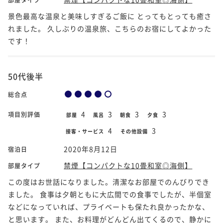
景色最高な温泉と美味しすぎるご飯に とってもとっても癒さ
れました。 久しぶりの温泉旅、こちらのお宿にしてよかった
です！
50代後半
総合点
4
3
3
3
項目別評価
部屋
風呂
朝食
夕食
4
3
接客・サービス
その他設備
2020年8月12日
宿泊日
禁煙【コンパクトな10畳和室◎海側】
部屋タイプ
この度はお世話になりました。清潔なお部屋でのんびりでき
ました。 食事は夕朝ともに大広間での食事でしたが、半個室
などになっていれば、プライベートも保たれ良かったかな、
と思います。 また、お料理がどんどん出てくるので、静かに