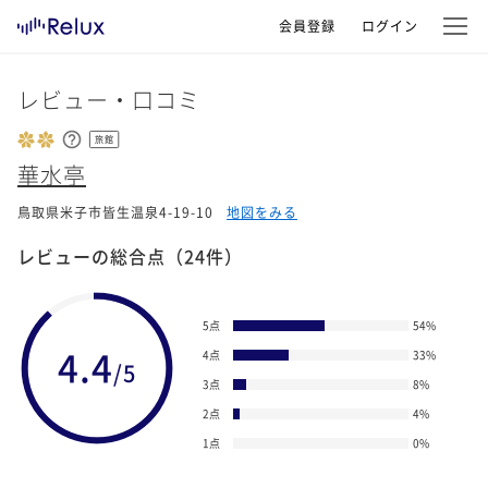
会員登録
ログイン
レビュー・口コミ
旅館
華水亭
鳥取県米子市皆生温泉4-19-10
地図をみる
レビューの総合点
（24件）
5点
54
%
4.4
4点
33
%
/5
3点
8
%
2点
4
%
1点
0
%