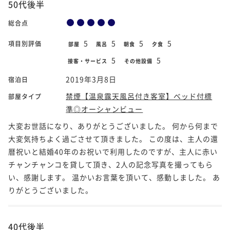
50代後半
総合点
5
5
5
5
項目別評価
部屋
風呂
朝食
夕食
5
5
接客・サービス
その他設備
2019年3月8日
宿泊日
禁煙【温泉露天風呂付き客室】ベッド付標
部屋タイプ
準◎オーシャンビュー
大変お世話になり、ありがとうございました。 何から何まで
大変気持ちよく過ごさせて頂きました。 この度は、主人の還
暦祝いと結婚40年のお祝いで利用したのですが、主人に赤い
チャンチャンコを貸して頂き、2人の記念写真を撮ってもら
い、感謝します。 温かいお言葉を頂いて、感動しました。 あ
りがとうございました。
40代後半