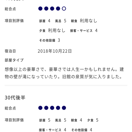
総合点
4
5
利用なし
項目別評価
部屋
風呂
朝食
利用なし
4
夕食
接客・サービス
3
その他設備
2018年10月22日
宿泊日
部屋タイプ
想像以上の豪華さで、豪華さでは人生一かもしれません。建
物の壁が滝になっていたり。旧館の泉質が気に入りました。
30代後半
総合点
5
5
4
5
項目別評価
部屋
風呂
朝食
夕食
4
4
接客・サービス
その他設備