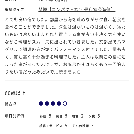
禁煙【コンパクトな10畳和室◎海側】
部屋タイプ
とても良い宿でした。部屋から海を眺めながら夕食、朝食を
食べることができました。夕食は温かいものは温かく、冷た
いものは冷たいままと作り置きする宿が多い中凄く気を使い
ながら料理がスムーズに出されていきました。又部屋でハマ
グリまで調理の方が焼くパフォーマンス付きでした。量も多
く、質も高く十分過ぎる料理でした。主人は以前この宿に泊
まった事があったんですが、お風呂がすばらくもう一回泊ま
りたい宿だったみたいで...
続きをよむ
60歳以上
総合点
5
5
2
5
項目別評価
部屋
風呂
朝食
夕食
5
5
接客・サービス
その他設備