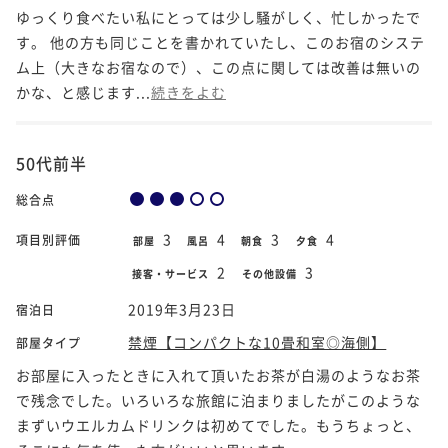
ゆっくり食べたい私にとっては少し騒がしく、忙しかったで
す。 他の方も同じことを書かれていたし、このお宿のシステ
ム上（大きなお宿なので）、この点に関しては改善は無いの
かな、と感じます...
続きをよむ
50代前半
総合点
3
4
3
4
項目別評価
部屋
風呂
朝食
夕食
2
3
接客・サービス
その他設備
2019年3月23日
宿泊日
禁煙【コンパクトな10畳和室◎海側】
部屋タイプ
お部屋に入ったときに入れて頂いたお茶が白湯のようなお茶
で残念でした。いろいろな旅館に泊まりましたがこのような
まずいウエルカムドリンクは初めてでした。もうちょっと、