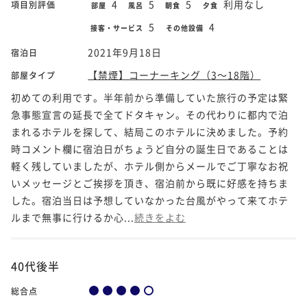
4
5
5
利用なし
項目別評価
部屋
風呂
朝食
夕食
5
4
接客・サービス
その他設備
2021年9月18日
宿泊日
【禁煙】コーナーキング（3～18階）
部屋タイプ
初めての利用です。半年前から準備していた旅行の予定は緊
急事態宣言の延長で全てドタキャン。その代わりに都内で泊
まれるホテルを探して、結局このホテルに決めました。予約
時コメント欄に宿泊日がちょうど自分の誕生日であることは
軽く残していましたが、ホテル側からメールでご丁寧なお祝
いメッセージとご挨拶を頂き、宿泊前から既に好感を持ちま
した。宿泊当日は予想していなかった台風がやって来てホテ
ルまで無事に行けるか心...
続きをよむ
40代後半
総合点