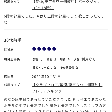
【禁煙/東京タワー側確約】パークツイン
部屋タイプ
（3～18階）
6階の部屋でした。やはり上階の部屋にして 欲しかったです
ね
30代前半
総合点
5
3
4
利用なし
項目別評価
部屋
風呂
朝食
夕食
5
5
接客・サービス
その他設備
2020年10月31日
宿泊日
【クラブフロア/禁煙/東京タワー側確約】
部屋タイプ
プレミアムキング
彼女の誕生日で泊らせていただきました もう今まで泊まった
ホテルの中でも最高でした 景色も最高でしたしスタッフの方
の対応も最高でした 入り口にいたお姉さんと32階のプレミア