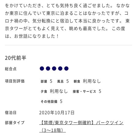
をかけていただき、とても気持ち良く過ごせました。 なかな
か東京に住んでいて東京に泊まることはなかったですが、コ
ロナ禍の中、気分転換にと宿泊して本当に良かったです。 東
京タワーがとてもよく見えて、眺めも最高でした。 この度
は、お世話になりました！
20代前半
総合点
5
5
利用なし
項目別評価
部屋
風呂
朝食
利用なし
5
夕食
接客・サービス
5
その他設備
2020年10月17日
宿泊日
【禁煙/東京タワー側確約】パークツイン
部屋タイプ
（3～18階）