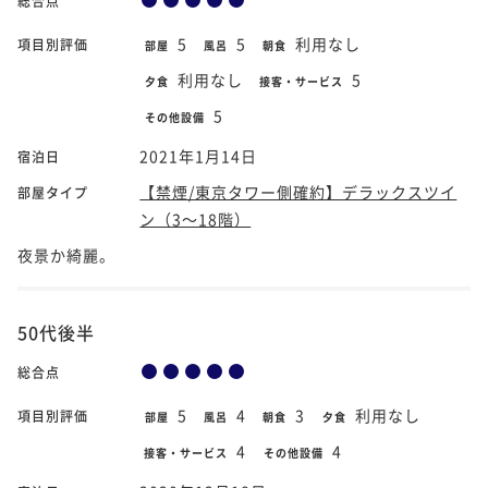
総合点
5
5
利用なし
項目別評価
部屋
風呂
朝食
利用なし
5
夕食
接客・サービス
5
その他設備
2021年1月14日
宿泊日
【禁煙/東京タワー側確約】デラックスツイ
部屋タイプ
ン（3～18階）
夜景か綺麗。
50代後半
総合点
5
4
3
利用なし
項目別評価
部屋
風呂
朝食
夕食
4
4
接客・サービス
その他設備