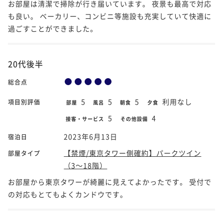
お部屋は清潔で掃除が行き届いています。 夜景も最高で対応
も良い。 ベーカリー、コンビニ等施設も充実していて快適に
過ごすことができました。
20代後半
総合点
5
5
5
利用なし
項目別評価
部屋
風呂
朝食
夕食
5
4
接客・サービス
その他設備
2023年6月13日
宿泊日
【禁煙/東京タワー側確約】パークツイン
部屋タイプ
（3～18階）
お部屋から東京タワーが綺麗に見えてよかったです。 受付で
の対応もとてもよくカンドウです。