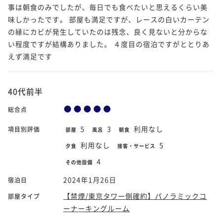
事は朝食のみでしたが、毎日でも食べたいと思えるくらい美
味しかったです。 部屋も満足ですが、レースの白いカーテン
の縁にカビが発生していたのは残念、良く見ないと分からな
い程度ですが結構ありました。 ４度目の宿泊ですがととりあ
えず満足です
40代前半
総合点
5
3
利用なし
項目別評価
部屋
風呂
朝食
利用なし
5
夕食
接客・サービス
4
その他設備
2024年1月26日
宿泊日
【禁煙/東京タワー側確約】パノラミックコ
部屋タイプ
ーナーキングルーム