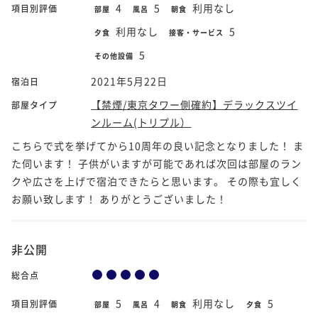
4
5
利用なし
項目別評価
部屋
風呂
朝食
利用なし
5
夕食
接客・サービス
5
その他設備
2021年5月22日
宿泊日
【禁煙/東京タワー側確約】デラックスツイ
部屋タイプ
ンルーム(トリプル）
こちらで式を挙げてから10周年の良い記念となりました！ ま
た伺います！ 子供がいますが可能であれば次回は部屋のラン
クや広さを上げで宿泊できたらと思います。 その際も宜しく
お願い致します！ ありがとうございました！
非公開
総合点
5
4
利用なし
5
項目別評価
部屋
風呂
朝食
夕食