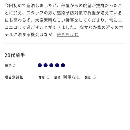
今回初めて宿泊しましたが、部屋からの眺望が抜群だったこ
とに加え、スタッフの方が感染予防対策で負担が増えている
にも関わらず、大変素晴らしい接客をしてくださり、常にニ
コニコして過ごすことができました。 なかなか家の近くのホ
テルに泊まる機会はなか...
続きをよむ
20代前半
総合点
5
利用なし
5
項目別評価
部屋
風呂
朝食
利用なし
5
夕食
接客・サービス
5
その他設備
2020年9月18日
宿泊日
【クラブフロア/禁煙】プレミアムキング
部屋タイプ
素晴らしいひとときを過ごせました。 スタッフの対応の言動