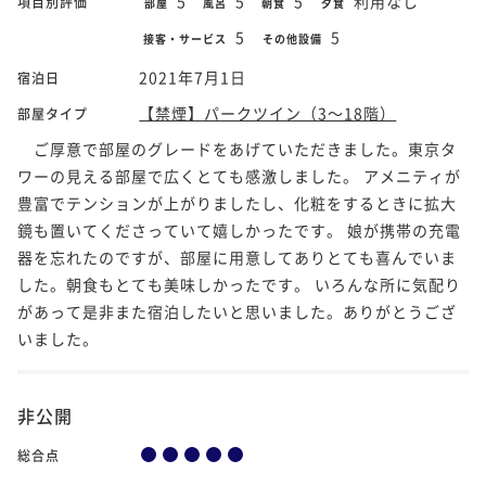
5
5
5
利用なし
項目別評価
部屋
風呂
朝食
夕食
5
5
接客・サービス
その他設備
2021年7月1日
宿泊日
【禁煙】パークツイン（3～18階）
部屋タイプ
ご厚意で部屋のグレードをあげていただきました。東京タ
ワーの見える部屋で広くとても感激しました。 アメニティが
豊富でテンションが上がりましたし、化粧をするときに拡大
鏡も置いてくださっていて嬉しかったです。 娘が携帯の充電
器を忘れたのですが、部屋に用意してありとても喜んでいま
した。朝食もとても美味しかったです。 いろんな所に気配り
があって是非また宿泊したいと思いました。ありがとうござ
いました。
非公開
総合点