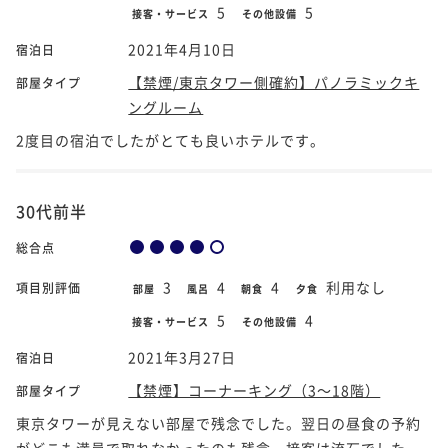
5
5
接客・サービス
その他設備
2021年4月10日
宿泊日
【禁煙/東京タワー側確約】パノラミックキ
部屋タイプ
ングルーム
2度目の宿泊でしたがとても良いホテルです。
30代前半
総合点
3
4
4
利用なし
項目別評価
部屋
風呂
朝食
夕食
5
4
接客・サービス
その他設備
2021年3月27日
宿泊日
【禁煙】コーナーキング（3～18階）
部屋タイプ
東京タワーが見えない部屋で残念でした。翌日の昼食の予約
がどこも満員で取れなかったのも残念。接客は流石でした。