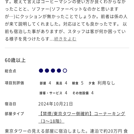
す。敢えて言えばコーヒーマシンの使い方が良くわからなか
ったことと、ソファー(ソファーベットなのかと思います
が…)にクッションが無かったことでしょうか。前者は係の人
が来て説明してくれました。対応はとても良かったです。 以
前も宿泊した事がありますが、スタッフは客が何か困ってい
る様子を見つけたらす...
続きをよむ
60歳以上
総合点
4
4
5
利用なし
項目別評価
部屋
風呂
朝食
夕食
4
4
接客・サービス
その他設備
2024年10月21日
宿泊日
【禁煙/東京タワー側確約】コーナーキング
部屋タイプ
（3～18階）
東京タワーの見える部屋に宿泊しました。連泊で約20万円 食