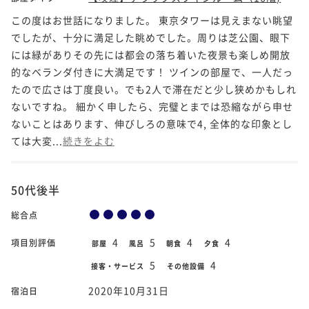
この度はお世話になりました。 東京タワーは見えまない眺望
でしたが、十分に満足した眺めでした。周りは芝公園、眼下
には緑がありその先には都会の落ち着いた夜景も楽しめ開放
的なベランダ付きに大満足です！ ツインの部屋で、一人だっ
たので広さは丁度良い。でも2人で滞在だと少し狭めかもしれ
ないですね。 細かく申したら、完璧とまでは恐縮ながら申せ
ないことはあります、伸びしろの意味で4, 全体的な印象とし
ては大変...
続きをよむ
50代後半
総合点
4
5
4
4
項目別評価
部屋
風呂
朝食
夕食
5
4
接客・サービス
その他設備
2020年10月31日
宿泊日