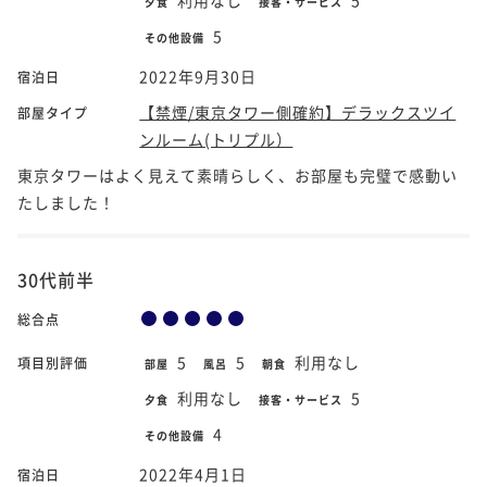
夕食
接客・サービス
5
その他設備
2022年9月30日
宿泊日
【禁煙/東京タワー側確約】デラックスツイ
部屋タイプ
ンルーム(トリプル）
東京タワーはよく見えて素晴らしく、お部屋も完璧で感動い
たしました！
30代前半
総合点
5
5
利用なし
項目別評価
部屋
風呂
朝食
利用なし
5
夕食
接客・サービス
4
その他設備
2022年4月1日
宿泊日