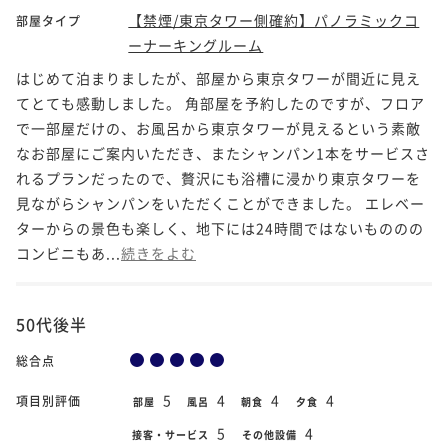
【禁煙/東京タワー側確約】パノラミックコ
部屋タイプ
ーナーキングルーム
はじめて泊まりましたが、部屋から東京タワーが間近に見え
てとても感動しました。 角部屋を予約したのですが、フロア
で一部屋だけの、お風呂から東京タワーが見えるという素敵
なお部屋にご案内いただき、またシャンパン1本をサービスさ
れるプランだったので、贅沢にも浴槽に浸かり東京タワーを
見ながらシャンパンをいただくことができました。 エレベー
ターからの景色も楽しく、地下には24時間ではないもののの
コンビニもあ...
続きをよむ
50代後半
総合点
5
4
4
4
項目別評価
部屋
風呂
朝食
夕食
5
4
接客・サービス
その他設備