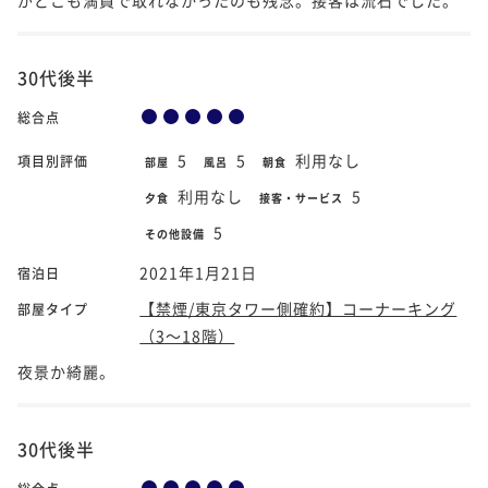
30代後半
総合点
5
5
利用なし
項目別評価
部屋
風呂
朝食
利用なし
5
夕食
接客・サービス
5
その他設備
2021年1月21日
宿泊日
【禁煙/東京タワー側確約】コーナーキング
部屋タイプ
（3～18階）
夜景か綺麗。
30代後半