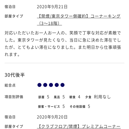
2020年9月21日
宿泊日
【禁煙/東京タワー側確約】コーナーキング
部屋タイプ
（3～18階）
対応いただいたお一人お一人の、笑顔で丁寧な対応が素敵で
した。東京タワーが見たくなり、当日に急に決めた滞在でし
たが、とてもよい滞在になりました。また明日から仕事頑張
れます。
30代後半
総合点
5
5
4
利用なし
項目別評価
部屋
風呂
朝食
夕食
5
5
接客・サービス
その他設備
2020年9月20日
宿泊日
【クラブフロア/禁煙】プレミアムコーナー
部屋タイプ