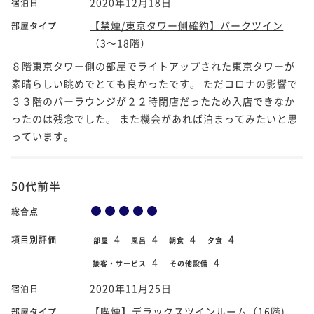
2020年12月18日
宿泊日
【禁煙/東京タワー側確約】パークツイン
部屋タイプ
（3～18階）
８階東京タワー側の部屋でライトアップされた東京タワーが
素晴らしい眺めでとても良かったです。 ただコロナの影響で
３３階のバーラウンジが２２時閉店だったため入店できなか
ったのは残念でした。 また機会があれば泊まってみたいと思
っています。
50代前半
総合点
4
4
4
4
項目別評価
部屋
風呂
朝食
夕食
4
4
接客・サービス
その他設備
2020年11月25日
宿泊日
【喫煙】デラックスツインルーム（16階)
部屋タイプ