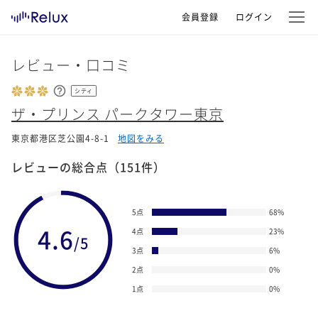
会員登録
ログイン
レビュー・口コミ
シティ
ザ・プリンス パークタワー東京
東京都港区芝公園4-8-1
地図をみる
レビューの総合点
（151件）
5点
68
%
4.6
4点
23
%
/5
3点
6
%
2点
0
%
1点
0
%