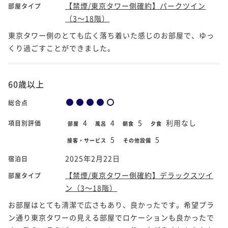
【禁煙/東京タワー側確約】パークツイン
部屋タイプ
（3～18階）
東京タワー側のとても広く落ち着いた感じのお部屋で、ゆっ
くり過ごすことができました。
60歳以上
総合点
4
4
5
利用なし
項目別評価
部屋
風呂
朝食
夕食
5
5
接客・サービス
その他設備
2025年2月22日
宿泊日
【禁煙/東京タワー側確約】デラックスツイ
部屋タイプ
ン（3～18階）
お部屋はとても清潔で広さもあり、良かったです。希望プラ
ン通り東京タワーの見える部屋でロケーションも良かったで