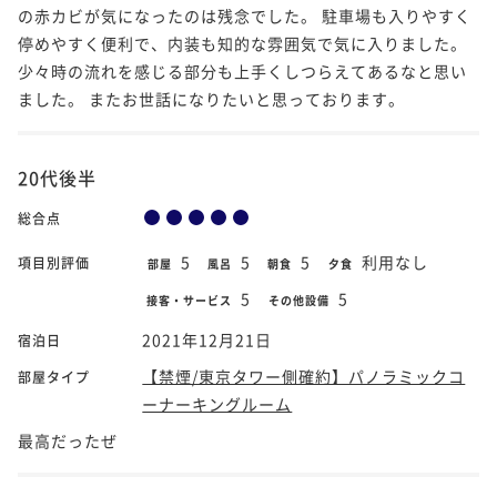
の赤カビが気になったのは残念でした。 駐車場も入りやすく
停めやすく便利で、内装も知的な雰囲気で気に入りました。
少々時の流れを感じる部分も上手くしつらえてあるなと思い
ました。 またお世話になりたいと思っております。
20代後半
総合点
5
5
5
利用なし
項目別評価
部屋
風呂
朝食
夕食
5
5
接客・サービス
その他設備
2021年12月21日
宿泊日
【禁煙/東京タワー側確約】パノラミックコ
部屋タイプ
ーナーキングルーム
最高だったぜ