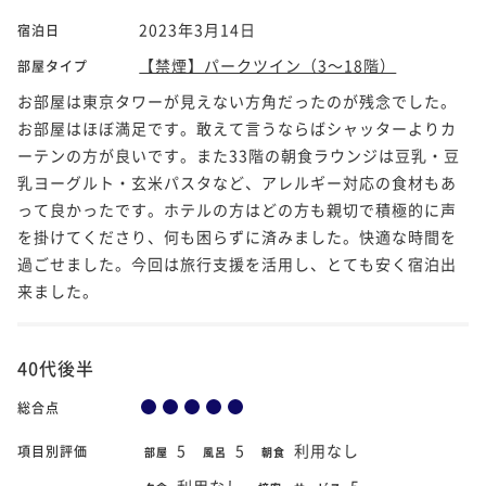
2023年3月14日
宿泊日
【禁煙】パークツイン（3～18階）
部屋タイプ
お部屋は東京タワーが見えない方角だったのが残念でした。
お部屋はほぼ満足です。敢えて言うならばシャッターよりカ
ーテンの方が良いです。また33階の朝食ラウンジは豆乳・豆
乳ヨーグルト・玄米パスタなど、アレルギー対応の食材もあ
って良かったです。ホテルの方はどの方も親切で積極的に声
を掛けてくださり、何も困らずに済みました。快適な時間を
過ごせました。今回は旅行支援を活用し、とても安く宿泊出
来ました。
40代後半
総合点
5
5
利用なし
項目別評価
部屋
風呂
朝食
利用なし
5