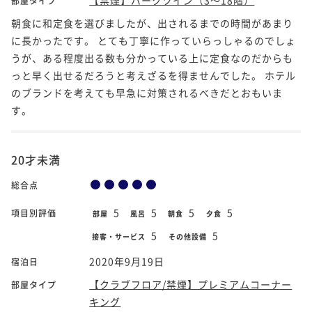
部屋タイプ
朝食に和定食を選びましたが、出されるまでの時間があまり
に長かったです。 とても丁寧に作っていらっしゃるのでしょ
うが、ある程度出る数も分かっている上に定食なのだからも
っと早く出せるだろうと考えざるを得ませんでした。 ホテル
のブランドを考えても早急に対策されるべきだとおもいま
す。
20才未満
総合点
5
5
5
5
項目別評価
部屋
風呂
朝食
夕食
5
5
接客・サービス
その他設備
2020年9月19日
宿泊日
【クラブフロア/禁煙】プレミアムコーナー
部屋タイプ
キング