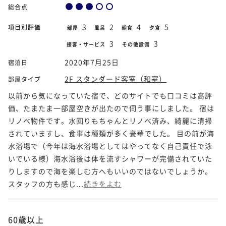
総合点
3
2
4
5
項目別評価
部屋
風呂
朝食
夕食
3
3
接客・サービス
その他設備
2020年7月25日
宿泊日
2F スタンダード客室（和室）
部屋タイプ
以前から気になっていた宿で、どのサイトでも口コミは高評
価、たまたま一部屋空きが出たので伺う事にしました。 宿は
リノベ物件です。水回りもちゃんとリノベ済み、綺麗に清掃
されていますし、食事は種類が多く豪華でした。 目の前が海
水浴場で（今年は海水浴場としてはやってなく自己責任で泳
いでいる様）海水浴後は体を流すシャワーが完備されていた
りしますので海を楽しむ方へもいいのではないでしょうか。
スタッフの方も感じ...
続きをよむ
60歳以上