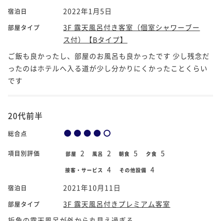
2022年1月5日
宿泊日
3F 露天風呂付き客室（個室シャワーブー
部屋タイプ
ス付）【Bタイプ】
ご飯も良かったし、部屋のお風呂も良かったです 少し残念だ
ったのはホテルへ入る道が少し分かりにくかったことくらい
です
20代前半
総合点
2
2
5
5
項目別評価
部屋
風呂
朝食
夕食
4
4
接客・サービス
その他設備
2021年10月11日
宿泊日
3F 露天風呂付きプレミアム客室
部屋タイプ
折角の露天風呂が外から丸見え過ぎる