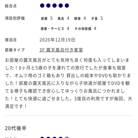
総合点
5
4
4
5
項目別評価
部屋
風呂
朝食
夕食
4
4
接客・サービス
その他設備
2020年12月19日
宿泊日
3F 露天風呂付き客室
部屋タイプ
お部屋の露天風呂がとても気持ち良く何度も入ってしまいま
した！8ヶ月と5歳の子を連れての旅行でしたが食事も個室
で、オムツ用のゴミ箱もあり 貸出しの絵本やDVDも助かりま
した！部屋の露天風呂に入りながら子供達が部屋でDVDを観
てる様子も確認でき安心してゆっくりお風呂につかれまし
た！とても快適に過ごせました。3度目の利用ですが毎回、大
満足です！
20代後半