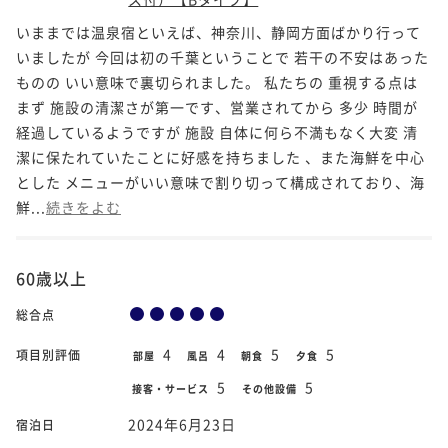
いままでは温泉宿といえば、神奈川、静岡方面ばかり行って
いましたが 今回は初の千葉ということで 若干の不安はあった
ものの いい意味で裏切られました。 私たちの 重視する点は
まず 施設の清潔さが第一です、営業されてから 多少 時間が
経過しているようですが 施設 自体に何ら不満もなく大変 清
潔に保たれていたことに好感を持ちました 、また海鮮を中心
とした メニューがいい意味で割り切って構成されており、海
鮮...
続きをよむ
60歳以上
総合点
4
4
5
5
項目別評価
部屋
風呂
朝食
夕食
5
5
接客・サービス
その他設備
2024年6月23日
宿泊日