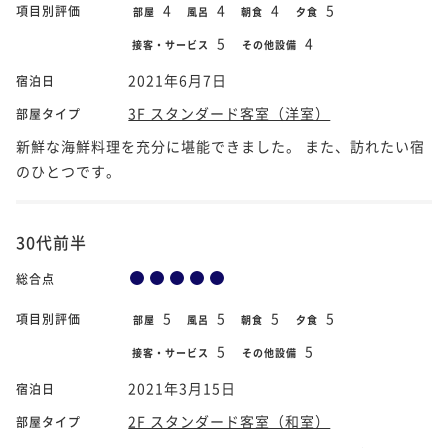
4
4
4
5
項目別評価
部屋
風呂
朝食
夕食
5
4
接客・サービス
その他設備
2021年6月7日
宿泊日
3F スタンダード客室（洋室）
部屋タイプ
新鮮な海鮮料理を充分に堪能できました。 また、訪れたい宿
のひとつです。
30代前半
総合点
5
5
5
5
項目別評価
部屋
風呂
朝食
夕食
5
5
接客・サービス
その他設備
2021年3月15日
宿泊日
2F スタンダード客室（和室）
部屋タイプ