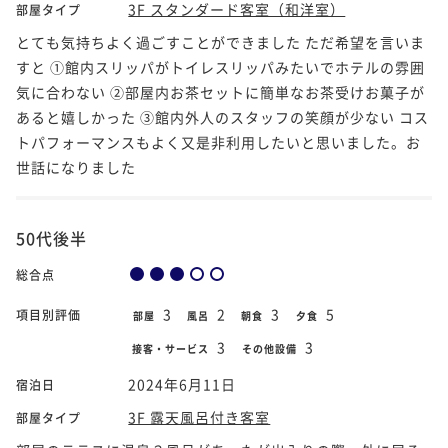
3F スタンダード客室（和洋室）
部屋タイプ
とても気持ちよく過ごすことができました ただ希望を言いま
すと ①館内スリッパがトイレスリッパみたいでホテルの雰囲
気に合わない ②部屋内お茶セットに簡単なお茶受けお菓子が
あると嬉しかった ③館内外人のスタッフの笑顔が少ない コス
トパフォーマンスもよく又是非利用したいと思いました。お
世話になりました
50代後半
総合点
3
2
3
5
項目別評価
部屋
風呂
朝食
夕食
3
3
接客・サービス
その他設備
2024年6月11日
宿泊日
3F 露天風呂付き客室
部屋タイプ