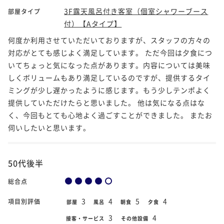
3F露天風呂付き客室（個室シャワーブース
部屋タイプ
付）【Aタイプ】
何度か利用させていただいておりますが、スタッフの方々の
対応がとても感じよく満足しています。 ただ今回は夕食につ
いてちょっと気になった点があります。内容については美味
しくボリュームもあり満足しているのですが、提供するタイ
ミングが少し遅かったように感じます。もう少しテンポよく
提供していただけたらと思いました。 他は気になる点はな
く、今回もとても心地よく過ごすことができました。 またお
伺いしたいと思います。
50代後半
総合点
3
4
5
4
項目別評価
部屋
風呂
朝食
夕食
3
4
接客・サービス
その他設備