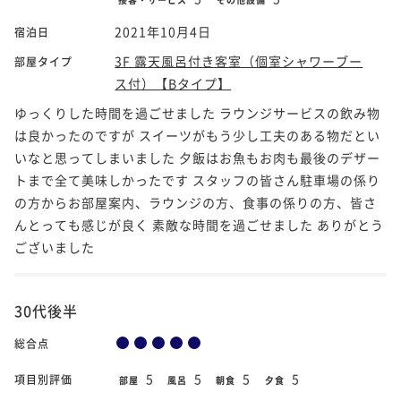
2021年10月4日
宿泊日
3F 露天風呂付き客室（個室シャワーブー
部屋タイプ
ス付）【Bタイプ】
ゆっくりした時間を過ごせました ラウンジサービスの飲み物
は良かったのですが スイーツがもう少し工夫のある物だとい
いなと思ってしまいました 夕飯はお魚もお肉も最後のデザー
トまで全て美味しかったです スタッフの皆さん駐車場の係り
の方からお部屋案内、ラウンジの方、食事の係りの方、皆さ
んとっても感じが良く 素敵な時間を過ごせました ありがとう
ございました
30代後半
総合点
5
5
5
5
項目別評価
部屋
風呂
朝食
夕食