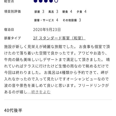
総合点
3
3
4
4
項目別評価
部屋
風呂
朝食
夕食
4
3
接客・サービス
その他設備
2020年9月23日
宿泊日
2F スタンダード客室（和室）
部屋タイプ
施設が新しく見栄えが綺麗な旅館でした。 お食事も個室で頂
けたので落ち着いた空間で良かったです。アワビやお造り、
牛肉の鍋も美味しいしデザートまで満足して頂きました。 晴
れていればテラスに行けたけど生憎の雨なので眺めるだけで
今回は終わりました。 お風呂は4種類から予約できて、岬が
入れなかったので入って見たいですオーシャンビューなので
波の音や景色を楽しめて良いと思います。フリードリンクが
あるのが嬉し...
続きをよむ
40代後半