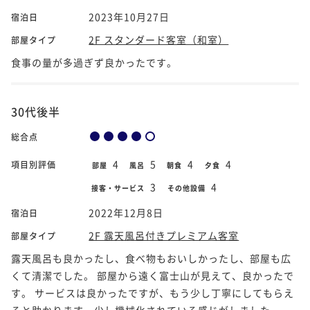
2023年10月27日
宿泊日
2F スタンダード客室（和室）
部屋タイプ
食事の量が多過ぎず良かったです。
30代後半
総合点
4
5
4
4
項目別評価
部屋
風呂
朝食
夕食
3
4
接客・サービス
その他設備
2022年12月8日
宿泊日
2F 露天風呂付きプレミアム客室
部屋タイプ
露天風呂も良かったし、食べ物もおいしかったし、部屋も広
くて清潔でした。 部屋から遠く富士山が見えて、良かったで
す。 サービスは良かったですが、もう少し丁寧にしてもらえ
ると助かります。少し機械化されている感じがしました。