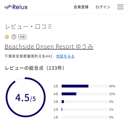
会員登録
ログイン
レビュー・口コミ
旅館
Beachside Onsen Resort ゆうみ
千葉県安房郡鋸南町元名442
地図をみる
レビューの総合点
（133件）
5点
60
%
4.5
4点
33
%
/5
3点
5
%
2点
1
%
1点
0
%