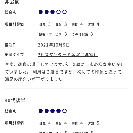
非公開
総合点
3
3
4
4
項目別評価
部屋
風呂
朝食
夕食
3
3
接客・サービス
その他設備
2021年10月5日
宿泊日
2F スタンダード客室（洋室）
部屋タイプ
夕食、朝食は満足していますが、部屋に下水の様な臭いがし
ていました。 利用は２度目ですが、初めての印象と違って、
満足の度合いが下がりました。
40代後半
総合点
4
4
4
5
項目別評価
部屋
風呂
朝食
夕食
5
5
接客・サービス
その他設備