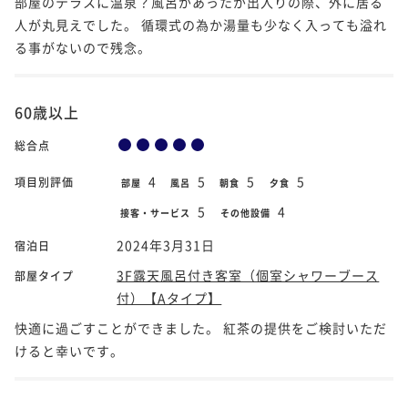
部屋のテラスに温泉？風呂があったが出入りの際、外に居る
人が丸見えでした。 循環式の為か湯量も少なく入っても溢れ
る事がないので残念。
60歳以上
総合点
4
5
5
5
項目別評価
部屋
風呂
朝食
夕食
5
4
接客・サービス
その他設備
2024年3月31日
宿泊日
3F露天風呂付き客室（個室シャワーブース
部屋タイプ
付）【Aタイプ】
快適に過ごすことができました。 紅茶の提供をご検討いただ
けると幸いです。