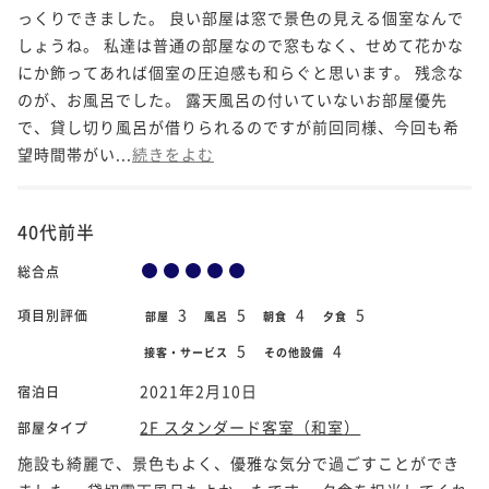
っくりできました。 良い部屋は窓で景色の見える個室なんで
しょうね。 私達は普通の部屋なので窓もなく、せめて花かな
にか飾ってあれば個室の圧迫感も和らぐと思います。 残念な
のが、お風呂でした。 露天風呂の付いていないお部屋優先
で、貸し切り風呂が借りられるのですが前回同様、今回も希
望時間帯がい...
続きをよむ
40代前半
総合点
3
5
4
5
項目別評価
部屋
風呂
朝食
夕食
5
4
接客・サービス
その他設備
2021年2月10日
宿泊日
2F スタンダード客室（和室）
部屋タイプ
施設も綺麗で、景色もよく、優雅な気分で過ごすことができ