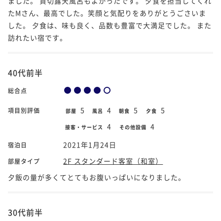
ました。 貸切露天風呂もよかったです。 夕食を担当してくれ
たMさん、最高でした。笑顔と気配りをありがとうごさいま
した。 夕食は、味も良く、品数も豊富で大満足でした。 また
訪れたい宿です。
40代前半
総合点
5
4
5
5
項目別評価
部屋
風呂
朝食
夕食
4
4
接客・サービス
その他設備
2021年1月24日
宿泊日
2F スタンダード客室（和室）
部屋タイプ
夕飯の量が多くてとてもお腹いっぱいになりました。
30代前半