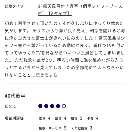
3F露天風呂付き客室（個室シャワーブース
部屋タイプ
付）【Aタイプ】
初めて利用させて頂いたのですが久しぶりにゆっくり休めた
気がします。 テラスからも海が良く見え、朝窓を開けると海
に浮かぶ大きな富士山がきれいにみえました！ 露天風呂はシ
ャワー室から繋がっているため動線が良く、尚且つTVも付い
ていてゆっくりTVを見ながらついつい長風呂してしまいまし
た。 ただ残念な点が2つ、明るい時間に海を眺めながら入ろ
うとすると外から見えてしまうため全部閉めて入らなきゃい
けないことと...
続きをよむ
40代後半
総合点
4
4
5
4
項目別評価
部屋
風呂
朝食
夕食
5
3
接客・サービス
その他設備