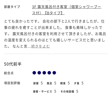
3F 露天風呂付き客室（個室シャワーブー
部屋タイプ
ス付）【Bタイプ】
とても良かったです。 会社の部下と2人で行きましたが、仕
事の疲れを癒すことが出来ました。 食事も美味しかったで
す。 露天風呂付きの客室を利用させて頂きましたが、お風呂
の温度を変えられるのはとても嬉しいサービスだと思いまし
た。 なんと言...
続きをよむ
50代前半
総合点
5
5
5
5
項目別評価
部屋
風呂
朝食
夕食
5
5
接客・サービス
その他設備
2020年2月29日
宿泊日
3F 露天風呂付き客室（個室シャワーブー
部屋タイプ