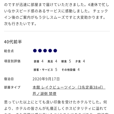
のですが迅速に部屋まで届けていただきました。4連休で忙し
いなかスピード感のあるサービスに感動しました。 チェック
イン後のご案内がもう少しスムーズですと大変助かります。
次も行きたいです。
40代前半
総合点
4
4
5
4
項目別評価
部屋
風呂
朝食
夕食
5
4
接客・サービス
その他設備
2020年9月17日
宿泊日
本館 レイクビューツイン（3名定員38㎡）
部屋タイプ
芦ノ湖側 禁煙
思っていた以上にとても良い印象を受けたホテルでした。何
より、ホテルの皆さんが礼儀正しくホスピタリティに溢れて