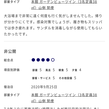
本館 ガーデンビューツイン（3名定員38
部屋タイプ
㎡）山側 禁煙
大浴場まで非常に遠く何度も行く気がしませんでした。帰り
が分かりにくです。感染対策でしょうが、履き物もスリッパ
では歩き疲れます。サンダルを消毒しながら使用してもらい
たかったです。
非公開
総合点
5
5
5
4
項目別評価
部屋
風呂
朝食
夕食
5
5
接客・サービス
その他設備
2020年9月25日
宿泊日
本館 ガーデンビューツイン（3名定員38
部屋タイプ
㎡）山側 禁煙
7,8年ぶりに家族で短い時間でしたが旅行目的で宿泊しまし