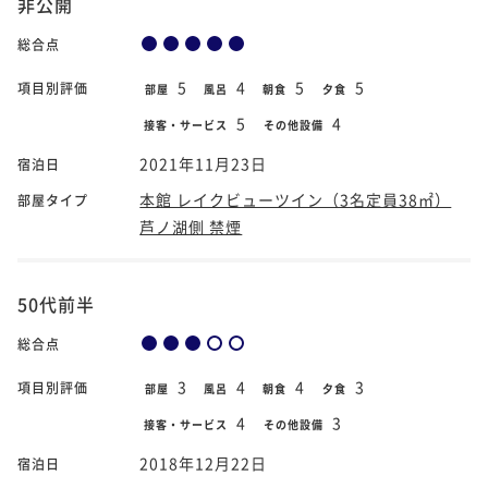
非公開
総合点
5
4
5
5
項目別評価
部屋
風呂
朝食
夕食
5
4
接客・サービス
その他設備
2021年11月23日
宿泊日
本館 レイクビューツイン（3名定員38㎡）
部屋タイプ
芦ノ湖側 禁煙
50代前半
総合点
3
4
4
3
項目別評価
部屋
風呂
朝食
夕食
4
3
接客・サービス
その他設備
2018年12月22日
宿泊日