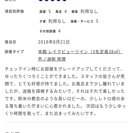
5
4
利用なし
項目別評価
部屋
風呂
朝食
利用なし
5
夕食
接客・サービス
4
その他設備
2018年8月21日
宿泊日
本館 レイクビューツイン（3名定員38㎡）
部屋タイプ
芦ノ湖側 禁煙
チェックイン時にお部屋をグレードアップしてくださって、
ゆったりくつろぐことができました。スタッフの皆さんが笑
顔で、とても好感が持てました。お風呂まで少し離れていま
したが、迷路を探検するみたいで、それはそれで楽しかった
です。欧米の教会のような長いロビーの、少しレトロ感のあ
る落ち着いた佇まいに心惹かれました。 次回はもう少しゆっ
くり時間を取って、また泊まってみたいです。