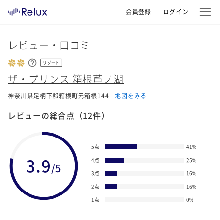
会員登録
ログイン
レビュー・口コミ
リゾート
ザ・プリンス 箱根芦ノ湖
神奈川県足柄下郡箱根町元箱根144
地図をみる
レビューの総合点
（12件）
5点
41
%
3.9
4点
25
%
/5
3点
16
%
2点
16
%
1点
0
%