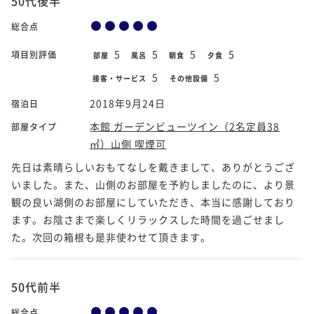
50代後半
総合点
5
5
5
5
項目別評価
部屋
風呂
朝食
夕食
5
5
接客・サービス
その他設備
2018年9月24日
宿泊日
本館 ガーデンビューツイン（2名定員38
部屋タイプ
㎡）山側 喫煙可
先日は素晴らしいおもてなしを戴きまして、ありがとうござ
いました。また、山側のお部屋を予約しましたのに、より景
観の良い湖側のお部屋にしていただき、本当に感謝しており
ます。お陰さまで楽しくリラックスした時間を過ごせまし
た。次回の箱根も是非使わせて頂きます。
50代前半
総合点