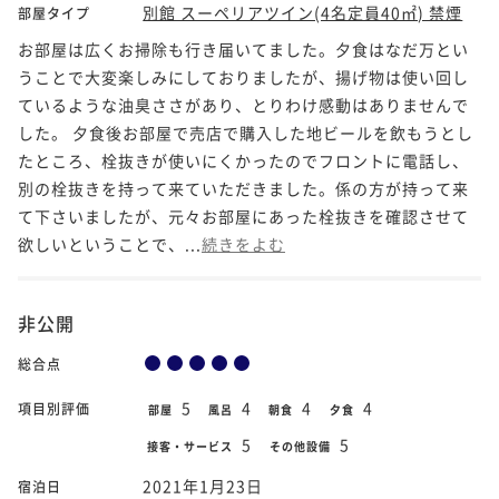
別館 スーペリアツイン(4名定員40㎡) 禁煙
部屋タイプ
お部屋は広くお掃除も行き届いてました。夕食はなだ万とい
うことで大変楽しみにしておりましたが、揚げ物は使い回し
ているような油臭ささがあり、とりわけ感動はありませんで
した。 夕食後お部屋で売店で購入した地ビールを飲もうとし
たところ、栓抜きが使いにくかったのでフロントに電話し、
別の栓抜きを持って来ていただきました。係の方が持って来
て下さいましたが、元々お部屋にあった栓抜きを確認させて
欲しいということで、...
続きをよむ
非公開
総合点
5
4
4
4
項目別評価
部屋
風呂
朝食
夕食
5
5
接客・サービス
その他設備
2021年1月23日
宿泊日