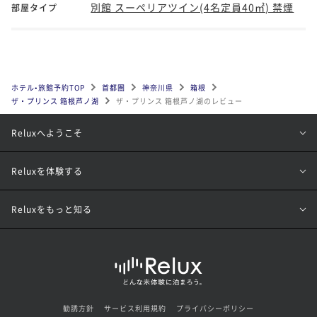
別館 スーペリアツイン(4名定員40㎡) 禁煙
部屋タイプ
ホテル•旅館予約TOP
首都圏
神奈川県
箱根
ザ・プリンス 箱根芦ノ湖
ザ・プリンス 箱根芦ノ湖のレビュー
Reluxへようこそ
Reluxを体験する
Reluxをもっと知る
勧誘方針
サービス利用規約
プライバシーポリシー