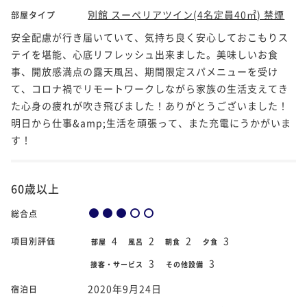
別館 スーペリアツイン(4名定員40㎡) 禁煙
部屋タイプ
安全配慮が行き届いていて、気持ち良く安心しておこもりス
テイを堪能、心底リフレッシュ出来ました。美味しいお食
事、開放感満点の露天風呂、期間限定スパメニューを受け
て、コロナ禍でリモートワークしながら家族の生活支えてき
た心身の疲れが吹き飛びました！ありがとうございました！
明日から仕事&amp;生活を頑張って、また充電にうかがいま
す！
60歳以上
総合点
4
2
2
3
項目別評価
部屋
風呂
朝食
夕食
3
3
接客・サービス
その他設備
2020年9月24日
宿泊日