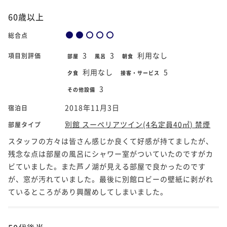
60歳以上
総合点
3
3
利用なし
項目別評価
部屋
風呂
朝食
利用なし
5
夕食
接客・サービス
3
その他設備
2018年11月3日
宿泊日
別館 スーペリアツイン(4名定員40㎡) 禁煙
部屋タイプ
スタッフの方々は皆さん感じか良くて好感が持てましたが、
残念な点は部屋の風呂にシャワー室がついていたのですがカ
ビていました。また芦ノ湖が見える部屋で良かったのです
が、窓が汚れていました。最後に別館ロビーの壁紙に剥がれ
ているところがあり興醒めしてしまいました。