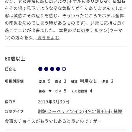
おり、また非常に感じ良いため(ホテルにありがちな、宿泊客
をその場で見下すような変な気取りが全くありませんでした=
客は敏感にその辺りを感じ、そういったところでホテル全体
の印象を決めてしまう時があるものです)、非常に気持ち良く
過ごすことが出来ました。 本物のプロのホテルマン(ウーマ
ン)の方々を久...
続きをよむ
60歳以上
総合点
5
3
利用なし
2
項目別評価
部屋
風呂
朝食
夕食
5
4
接客・サービス
その他設備
2019年3月30日
宿泊日
別館 スーペリアツイン(4名定員40㎡) 禁煙
部屋タイプ
食事のチョイスがもう少しあると良いのですが…