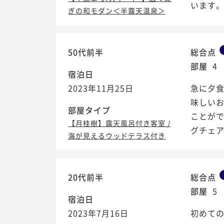
います
ぎの和モダン＜半露天温泉＞
50代前半
総合点
部屋
4
宿泊日
2023年11月25日
急に夕
味しい
部屋タイプ
ことが
【月桂樹】露天風呂付き客室 /
グチェ
海が見えるウッドテラス付き
20代前半
総合点
部屋
5
宿泊日
2023年7月16日
初めて