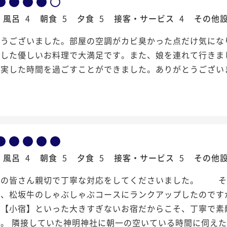
風呂
4
朝食
5
夕食
5
接客・サービス
4
その他
とうございました。部屋の空調がカビ臭かった点だけ気にな
かした優しいお料理で大満足です。また、娘を連れて行きま
充実した時間を過ごすことができました。ありがとうござい
風呂
4
朝食
5
夕食
5
接客・サービス
5
その他
フの皆さん親切で丁寧な対応をしてくださいました。 そ
老、松坂牛のしゃぶしゃぶコースにランクアップしたのです
り【小宿】といった大きすぎないお宿だからこそ、丁寧で素
。 隣接していた神明神社に朝一の空いている時間に伺えた