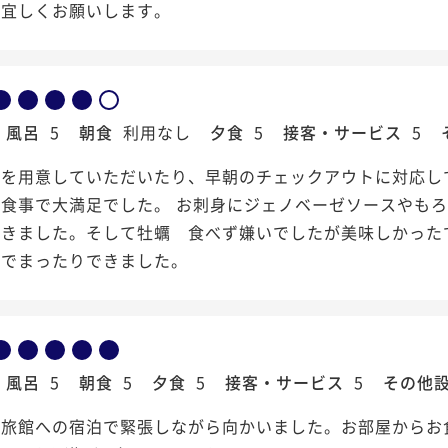
。宜しくお願いします。
風呂
5
朝食
利用なし
夕食
5
接客・サービス
5
食を用意していただいたり、早朝のチェックアウトに対応し
お食事で大満足でした。 お刺身にジェノベーゼソースやも
できました。そして牡蠣 食べず嫌いでしたが美味しかった
アでまったりできました。
風呂
5
朝食
5
夕食
5
接客・サービス
5
その他
の旅館への宿泊で緊張しながら向かいました。お部屋からお