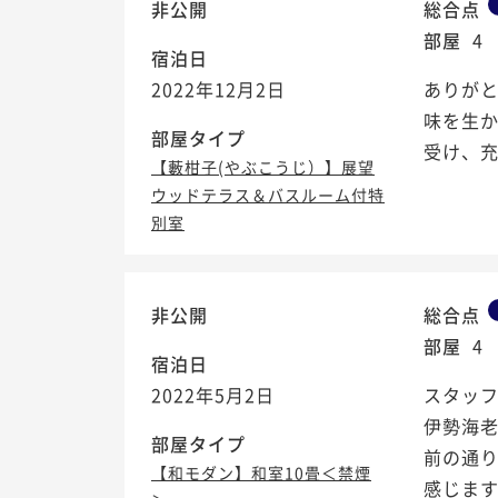
非公開
総合点
部屋
4
宿泊日
2022年12月2日
ありが
味を生
部屋タイプ
受け、
【藪柑子(やぶこうじ）】展望
ウッドテラス＆バスルーム付特
別室
非公開
総合点
部屋
4
宿泊日
2022年5月2日
スタッ
伊勢海
部屋タイプ
前の通
【和モダン】和室10畳＜禁煙
感じます