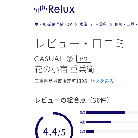
ホテル•旅館予約TOP
東海
三重県
伊勢・二見
レビュー・口コミ
旅館
花の小宿 重兵衛
三重県鳥羽市相差町1395
地図をみる
レビューの総合点
（36件）
5点
4点
3点