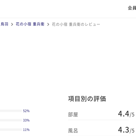
会
・鳥羽
花の小宿 重兵衛
花の小宿 重兵衛のレビュー
項目別の評価
4.4
52
%
部屋
/5
33
%
4.3
風呂
/5
11
%