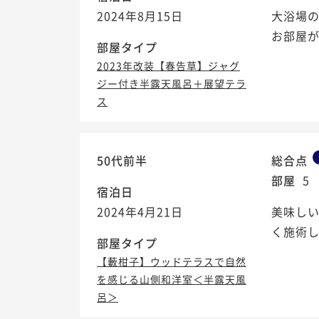
2024年8月15日
大浴場
お部屋が
部屋タイプ
2023年改装【春告草】ジャグ
ジー付き半露天風呂＋展望テラ
ス
50代前半
総合点
部屋
5
宿泊日
2024年4月21日
美味し
く施術し
部屋タイプ
【藪柑子】ウッドテラスで自然
を感じる山側和洋室＜半露天風
呂＞