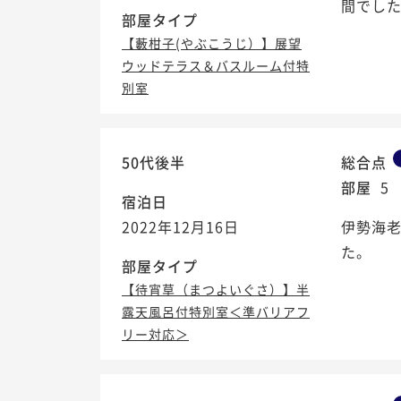
間でした
部屋タイプ
【藪柑子(やぶこうじ）】展望
ウッドテラス＆バスルーム付特
別室
50代後半
総合点
部屋
5
宿泊日
2022年12月16日
伊勢海
た。
部屋タイプ
【待宵草（まつよいぐさ）】半
露天風呂付特別室＜準バリアフ
リー対応＞