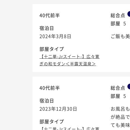
40代前半
総合点
部屋
5
宿泊日
2024年3月8日
ご飯も美
部屋タイプ
【十二単-Jrスイート-】広々寛
ぎの和モダン＜半露天温泉＞
40代前半
総合点
部屋
5
宿泊日
2023年12月30日
お風呂
が絶品
部屋タイプ
ても美
【十二単-Jrスイート-】広々寛