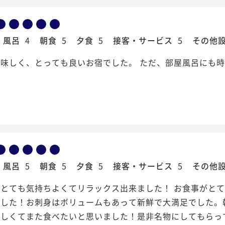
風呂
4
朝食
5
夕食
5
接客・サービス
5
その他
味しく、とっても良いお宿でした。 ただ、部屋風呂にも
風呂
5
朝食
5
夕食
5
接客・サービス
5
その他
もとても気持ちよくてリラックス出来ました！ お食事がと
でした！お刺身はボリュームもあって新鮮で大満足でした。
味しくてまた食べたいと思いました！是非名物にしてもらっ