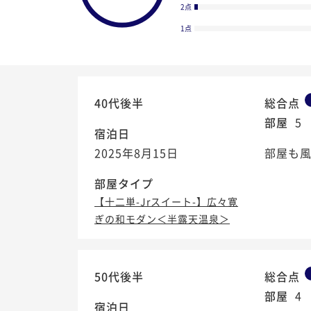
2点
1点
40代後半
総合点
部屋
5
宿泊日
2025年8月15日
部屋も風
部屋タイプ
【十二単-Jrスイート-】広々寛
ぎの和モダン＜半露天温泉＞
4.4
/5
50代後半
総合点
部屋
4
宿泊日