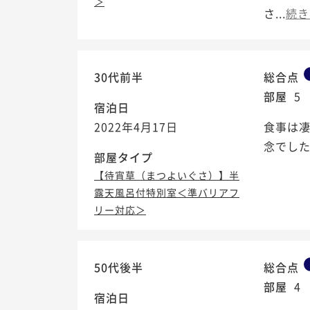
＞
さ...
続き
30代前半
総合点
部屋
5
宿泊日
2022年4月17日
食事は
念でした
部屋タイプ
【待宵草（まつよいぐさ）】半
露天風呂付特別室＜準バリアフ
リー対応＞
50代後半
総合点
部屋
4
宿泊日