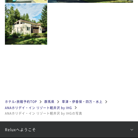
ホテル•旅館予約TOP
群馬県
草津・伊香保・四万・水上
ANAホリデイ・イン リゾート軽井沢 by IHG
ANAホリデイ・イン リゾート軽井沢 by IHGの写真
Reluxへようこそ