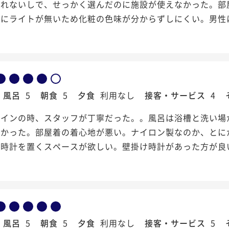
入れないしで、せっかく選んだのに施設が使えなかった。部
ろにライトが無いため化粧の色味が分からずしにくい。男性
風呂
5
朝食
5
夕食
利用なし
接客・サービス
4
クインの時、スタッフが丁寧だった。。風呂は浴槽と洗い場
しかった。部屋着の着心地が悪い。ナイロン製なのか、とに
や時計を置くスペースが欲しい。壁掛け時計があった方が良
風呂
5
朝食
5
夕食
利用なし
接客・サービス
5