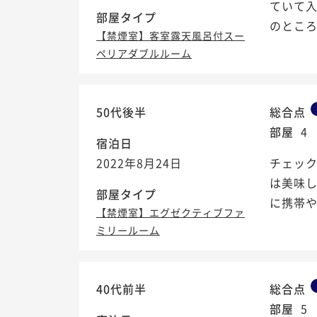
ていて
部屋タイプ
のとこ
【禁煙室】客室露天風呂付スー
ペリアダブルルーム
50代後半
総合点
部屋
4
宿泊日
2022年8月24日
チェッ
は美味
部屋タイプ
に携帯
【禁煙室】エグゼクティブファ
ミリールーム
40代前半
総合点
部屋
5