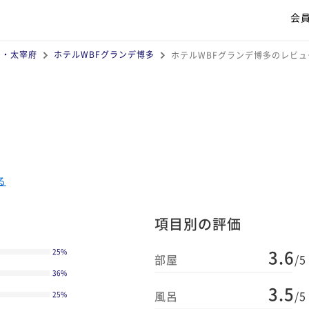
会
多・太宰府
ホテルWBFグランデ博多
ホテルWBFグランデ博多のレビュ
る
項目別の評価
3.6
25
%
部屋
/5
36
%
3.5
風呂
/5
25
%