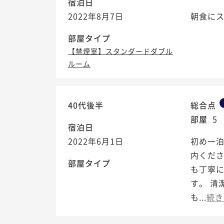
宿泊日
2022年8月7日
朝食にス
部屋タイプ
【禁煙室】スタンダードダブル
ルーム
40代後半
総合点
部屋
5
宿泊日
2022年6月1日
初め一
内くだ
部屋タイプ
も丁寧
す。 清
も...
続き