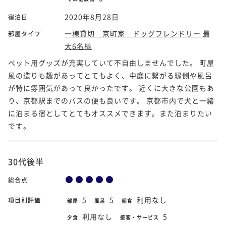
2020年8月28日
宿泊日
一棟貸切 京町家 ドッグフレンドリー 最
部屋タイプ
大6名様
ペット用グッズが充実していて不自由しませんでした。 町屋
風の造りも趣があってとてもよく、中庭に繋がる縁側や風呂
が特に雰囲気があって良かったです。 近くに大きな公園もあ
り、京都駅までのバスの便も良いです。 京都市内で犬と一緒
に泊まる宿としてとてもオススメできます。また泊まりたい
です。
30代後半
総合点
5
5
利用なし
項目別評価
部屋
風呂
朝食
利用なし
5
夕食
接客・サービス