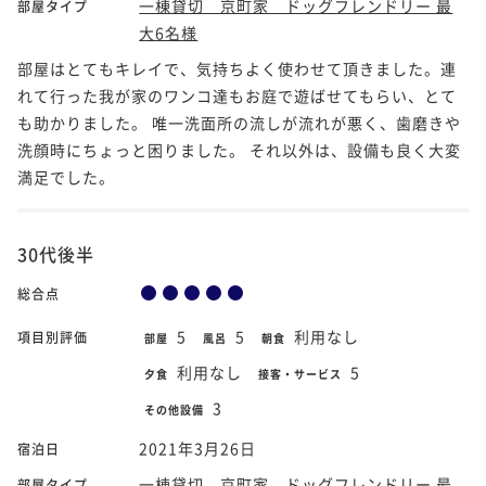
一棟貸切 京町家 ドッグフレンドリー 最
部屋タイプ
大6名様
部屋はとてもキレイで、気持ちよく使わせて頂きました。連
れて行った我が家のワンコ達もお庭で遊ばせてもらい、とて
も助かりました。 唯一洗面所の流しが流れが悪く、歯磨きや
洗顔時にちょっと困りました。 それ以外は、設備も良く大変
満足でした。
30代後半
総合点
5
5
利用なし
項目別評価
部屋
風呂
朝食
利用なし
5
夕食
接客・サービス
3
その他設備
2021年3月26日
宿泊日
一棟貸切 京町家 ドッグフレンドリー 最
部屋タイプ