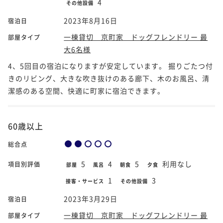
4
その他設備
2023年8月16日
宿泊日
一棟貸切 京町家 ドッグフレンドリー 最
部屋タイプ
大6名様
4、5回目の宿泊になりますが安定しています。 掘りごたつ付
きのリビング、大きな吹き抜けのある廊下、木のお風呂、清
潔感のある空間、快適に町家に宿泊できます。
60歳以上
総合点
5
4
5
利用なし
項目別評価
部屋
風呂
朝食
夕食
1
3
接客・サービス
その他設備
2023年3月29日
宿泊日
一棟貸切 京町家 ドッグフレンドリー 最
部屋タイプ