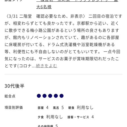
大6名様
〈3/31 二階堂 確認必要なため、非表示〉 二回目の宿泊です
が、相変わらずとても良かったです。京都駅から近い、近く
に散歩できる梅小路公園があるという場所の良さもあります
が、館内もリノベーションされていて、趣があるのに各部屋
に床暖房が付いてる、ドラム式洗濯機や浴室乾燥機がある
等、利便性にも不自由しないのがとてもいいです。 一点今回
気になったのは、サービスのお菓子が賞味期限切れだったこ
とです(コロナ...
続きをよむ
30代後半
総合点
4
5
利用なし
項目別評価
部屋
風呂
朝食
利用なし
4
夕食
接客・サービス
5
その他設備