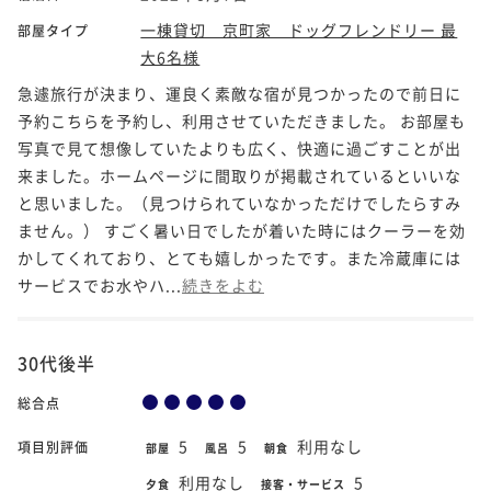
一棟貸切 京町家 ドッグフレンドリー 最
部屋タイプ
大6名様
急遽旅行が決まり、運良く素敵な宿が見つかったので前日に
予約こちらを予約し、利用させていただきました。 お部屋も
写真で見て想像していたよりも広く、快適に過ごすことが出
来ました。ホームページに間取りが掲載されているといいな
と思いました。（見つけられていなかっただけでしたらすみ
ません。） すごく暑い日でしたが着いた時にはクーラーを効
かしてくれており、とても嬉しかったです。また冷蔵庫には
サービスでお水やハ...
続きをよむ
30代後半
総合点
5
5
利用なし
項目別評価
部屋
風呂
朝食
利用なし
5
夕食
接客・サービス