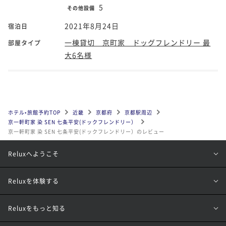
5
その他設備
2021年8月24日
宿泊日
一棟貸切 京町家 ドッグフレンドリー 最
部屋タイプ
大6名様
ホテル•旅館予約TOP
近畿
京都府
京都駅周辺
京一軒町家 染 SEN 七条平安(ドックフレンドリー）
京一軒町家 染 SEN 七条平安(ドックフレンドリー）のレビュー
Reluxへようこそ
Reluxを体験する
Reluxをもっと知る