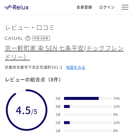
会員登録
ログイン
レビュー・口コミ
町家/古民家
京一軒町家 染 SEN 七条平安(ドックフレン
ドリー）
京都府京都市下京区花畑町591-2
地図をみる
レビューの総合点
（8件）
5点
75
%
4.5
4点
12
%
/5
3点
0
%
2点
12
%
1点
0
%