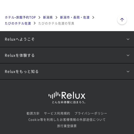
ページトップへ
ホテル•旅館予約TOP
新潟県
新潟市・長岡・佐渡
たびのホテル佐渡
たびのホテル佐渡の写真
Reluxへようこそ
Reluxを体験する
Reluxをもっと知る
勧誘方針
サービス利用規約
プライバシーポリシー
Cookie等を利用したお客様情報の外部送信について
旅行業登録票