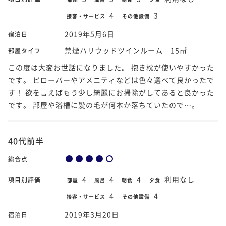
4
3
接客・サービス
その他設備
2019年5月6日
宿泊日
禁煙ハリウッドツインルーム 15㎡
部屋タイプ
この度は大変お世話になりました。 抱き枕が使いやすかった
です。 ピローバーやアメニティなどは色々選べて良かったで
す！ 欲を言えばもう少し綺麗にお掃除がしてあると良かった
です。 部屋や浴槽に髪の毛が何本か落ちていたので…。
40代前半
総合点
4
4
4
利用なし
項目別評価
部屋
風呂
朝食
夕食
4
4
接客・サービス
その他設備
2019年3月20日
宿泊日