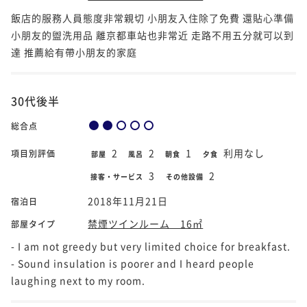
飯店的服務人員態度非常親切 小朋友入住除了免費 還貼心準備
小朋友的盥洗用品 離京都車站也非常近 走路不用五分就可以到
達 推薦給有帶小朋友的家庭
30代後半
総合点
2
2
1
利用なし
項目別評価
部屋
風呂
朝食
夕食
3
2
接客・サービス
その他設備
2018年11月21日
宿泊日
禁煙ツインルーム 16㎡
部屋タイプ
- I am not greedy but very limited choice for breakfast.
- Sound insulation is poorer and I heard people
laughing next to my room.