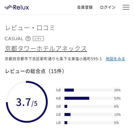
会員登録
ログイン
レビュー・口コミ
シティ
京都タワーホテルアネックス
京都府京都市下京区新町通り七条下る東塩小路町595-1
地図をみる
レビューの総合点
（15件）
5点
20
%
3.7
4点
53
%
/5
3点
6
%
2点
13
%
1点
6
%