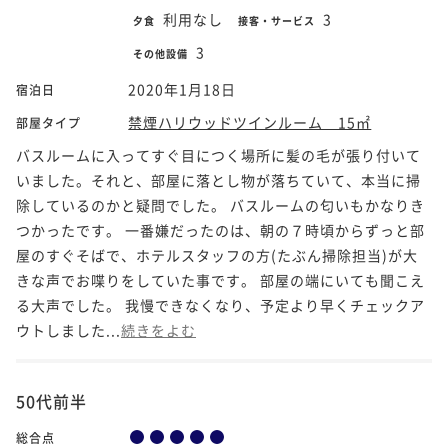
利用なし
3
夕食
接客・サービス
3
その他設備
2020年1月18日
宿泊日
禁煙ハリウッドツインルーム 15㎡
部屋タイプ
バスルームに入ってすぐ目につく場所に髪の毛が張り付いて
いました。それと、部屋に落とし物が落ちていて、本当に掃
除しているのかと疑問でした。 バスルームの匂いもかなりき
つかったです。 一番嫌だったのは、朝の７時頃からずっと部
屋のすぐそばで、ホテルスタッフの方(たぶん掃除担当)が大
きな声でお喋りをしていた事です。 部屋の端にいても聞こえ
る大声でした。 我慢できなくなり、予定より早くチェックア
ウトしました...
続きをよむ
50代前半
総合点