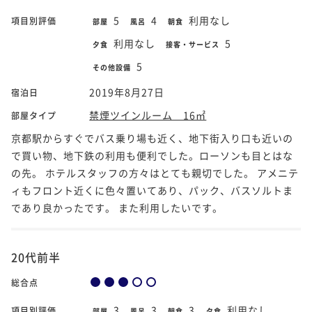
5
4
利用なし
項目別評価
部屋
風呂
朝食
利用なし
5
夕食
接客・サービス
5
その他設備
2019年8月27日
宿泊日
禁煙ツインルーム 16㎡
部屋タイプ
京都駅からすぐでバス乗り場も近く、地下街入り口も近いの
で買い物、地下鉄の利用も便利でした。ローソンも目とはな
の先。 ホテルスタッフの方々はとても親切でした。 アメニテ
ィもフロント近くに色々置いてあり、パック、バスソルトま
であり良かったです。 また利用したいです。
20代前半
総合点
3
3
3
利用なし
項目別評価
部屋
風呂
朝食
夕食