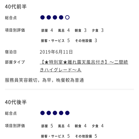
40代前半
総合点
4
4
3
3
項目別評価
部屋
風呂
朝食
夕食
5
3
接客・サービス
その他設備
2019年6月11日
宿泊日
【★特別室★離れ露天風呂付き】～二間続
部屋タイプ
きハイグレード～Ａ
服務員笑容親切，為早，晚餐較為普通
40代後半
総合点
5
4
4
4
項目別評価
部屋
風呂
朝食
夕食
5
5
接客・サービス
その他設備