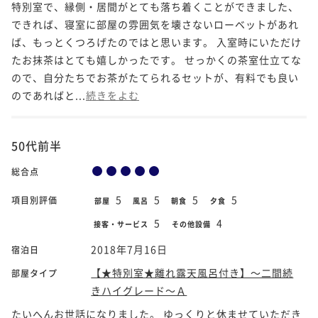
特別室で、縁側・居間がとても落ち着くことができました、
できれば、寝室に部屋の雰囲気を壊さないローベットがあれ
ば、もっとくつろげたのではと思います。 入室時にいただけ
たお抹茶はとても嬉しかったです。 せっかくの茶室仕立てな
ので、自分たちでお茶がたてられるセットが、有料でも良い
のであればと...
続きをよむ
50代前半
総合点
5
5
5
5
項目別評価
部屋
風呂
朝食
夕食
5
4
接客・サービス
その他設備
2018年7月16日
宿泊日
【★特別室★離れ露天風呂付き】～二間続
部屋タイプ
きハイグレード～Ａ
たいへんお世話になりました。 ゆっくりと休ませていただき