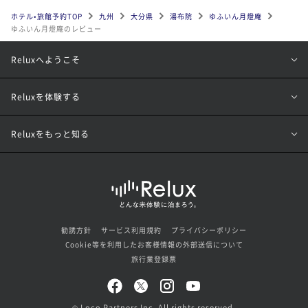
ホテル•旅館予約TOP
九州
大分県
湯布院
ゆふいん月燈庵
ゆふいん月燈庵のレビュー
Reluxへようこそ
Reluxを体験する
Reluxをもっと知る
勧誘方針
サービス利用規約
プライバシーポリシー
Cookie等を利用したお客様情報の外部送信について
旅行業登録票
© Loco Partners Inc. All rights reserved.