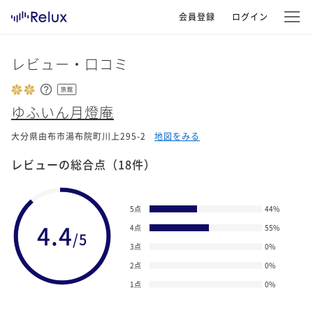
会員登録
ログイン
レビュー・口コミ
旅館
ゆふいん月燈庵
大分県由布市湯布院町川上295-2
地図をみる
レビューの総合点
（18件）
5点
44
%
4.4
4点
55
%
/5
3点
0
%
2点
0
%
1点
0
%