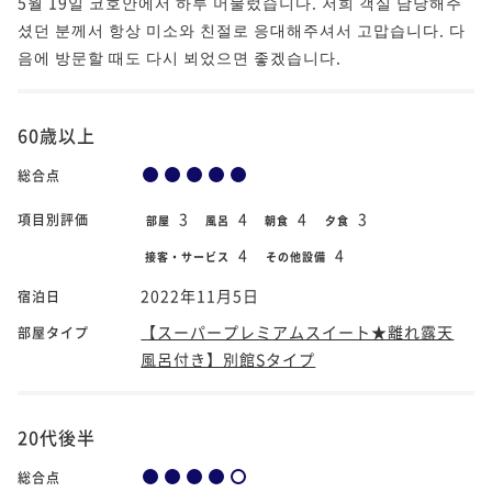
5월 19일 코호안에서 하루 머물렀습니다. 저희 객실 담당해주
셨던 분께서 항상 미소와 친절로 응대해주셔서 고맙습니다. 다
음에 방문할 때도 다시 뵈었으면 좋겠습니다.
60歳以上
総合点
3
4
4
3
項目別評価
部屋
風呂
朝食
夕食
4
4
接客・サービス
その他設備
2022年11月5日
宿泊日
【スーパープレミアムスイート★離れ露天
部屋タイプ
風呂付き】別館Sタイプ
20代後半
総合点