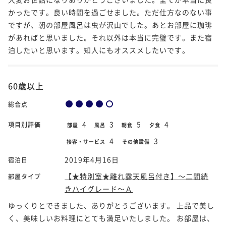
かったです。良い時間を過ごせました。ただ仕方なのない事
ですが、朝の部屋風呂は虫が沢山でした。あとお部屋に珈琲
があればと思いました。それ以外は本当に完璧です。また宿
泊したいと思います。知人にもオススメしたいです。
60歳以上
総合点
4
3
5
4
項目別評価
部屋
風呂
朝食
夕食
4
3
接客・サービス
その他設備
2019年4月16日
宿泊日
【★特別室★離れ露天風呂付き】～二間続
部屋タイプ
きハイグレード～Ａ
ゆっくりとできました、ありがとうございます。 上品で美し
く、美味しいお料理にとても満足いたしました。 お部屋は、