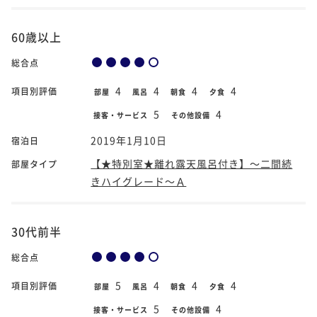
60歳以上
総合点
4
4
4
4
項目別評価
部屋
風呂
朝食
夕食
5
4
接客・サービス
その他設備
2019年1月10日
宿泊日
【★特別室★離れ露天風呂付き】～二間続
部屋タイプ
きハイグレード～Ａ
30代前半
総合点
5
4
4
4
項目別評価
部屋
風呂
朝食
夕食
5
4
接客・サービス
その他設備