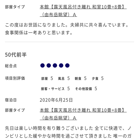
本館【露天風呂付き離れ 和室10畳+8畳】
部屋タイプ
（由布岳眺望）Ａ
この度はお世話になりました。夫婦共に共々喜んでいます。
食事関係は一考ありと思います。
50代前半
総合点
5
5
5
5
項目別評価
部屋
風呂
朝食
夕食
5
5
接客・サービス
その他設備
2020年6月25日
宿泊日
本館【露天風呂付き離れ 和室10畳+8畳】
部屋タイプ
（由布岳眺望）Ａ
先日は楽しい時間を有り難うございました 全てに快適で、ノ
ンビリとした緩やかな時間を過ごさせて頂きました 唯一のガ