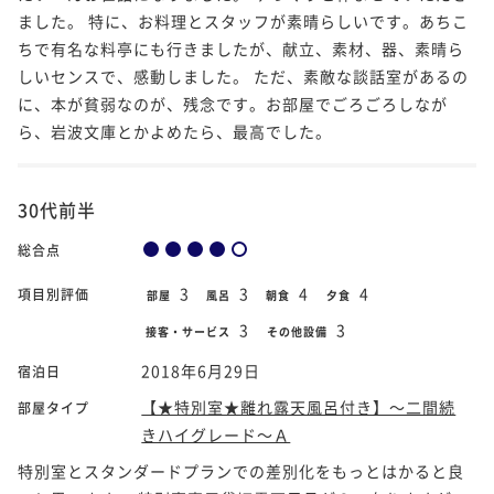
ました。 特に、お料理とスタッフが素晴らしいです。あちこ
ちで有名な料亭にも行きましたが、献立、素材、器、素晴ら
しいセンスで、感動しました。 ただ、素敵な談話室があるの
に、本が貧弱なのが、残念です。お部屋でごろごろしなが
ら、岩波文庫とかよめたら、最高でした。
30代前半
総合点
3
3
4
4
項目別評価
部屋
風呂
朝食
夕食
3
3
接客・サービス
その他設備
2018年6月29日
宿泊日
【★特別室★離れ露天風呂付き】～二間続
部屋タイプ
きハイグレード～Ａ
特別室とスタンダードプランでの差別化をもっとはかると良