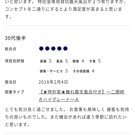
いと思います。 特別室専用貸切露天風呂が２つ有りますが、
コンセプトを二通りにするとより満足度が高まると思いま
す。
30代後半
総合点
5
5
4
5
項目別評価
部屋
風呂
朝食
夕食
5
4
接客・サービス
その他設備
2018年2月4日
宿泊日
【★特別室★離れ露天風呂付き】～二間続
部屋タイプ
きハイグレード～Ａ
とても気分良く過ごせました。 お食事も美味しく 接客も気持
ちの良いものでした。また機会があれば違う季節に訪れたい
と思います。