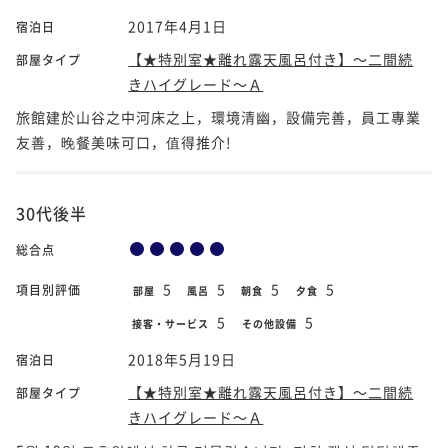
2017年4月1日
宿泊日
【★特別室★離れ露天風呂付き】～二間続
部屋タイプ
きハイグレード～Ａ
旅館建於山谷之中河床之上，環境清幽，設備完善，員工專業
友善，晚餐美味可口，值得推介!
30代後半
総合点
5
5
5
5
項目別評価
部屋
風呂
朝食
夕食
5
5
接客・サービス
その他設備
2018年5月19日
宿泊日
【★特別室★離れ露天風呂付き】～二間続
部屋タイプ
きハイグレード～Ａ