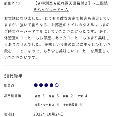
【★特別室★離れ露天風呂付き】～二間続
部屋タイプ
きハイグレード～Ａ
お世話になりました。 とても素敵なお宿で接客も満足してい
ますが、強いて言うなら、お部屋のトイレのタオルはいまの
ご時世ペーパータオルにしていただきたかったです。 あと、
休憩室のコーヒーもお部屋にあったコーヒーもあまり美味し
くありませんでした。 美味しい食事のあとにホッとひといき
飲むコーヒーなので、もう少し美味しいコーヒーを用意して
いただきたいです。
50代後半
総合点
5
5
2
4
項目別評価
部屋
風呂
朝食
夕食
3
5
接客・サービス
その他設備
2022年10月24日
宿泊日