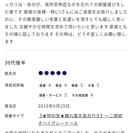
ッカリは…自分が、高所恐怖症なのを忘れての部屋選びをし
た事です 御宿の皆様…特にIさんにはご迷惑をお掛けしました
のに、その都度優しい言葉と気遣いを頂きとても嬉しく思い
ました 又緩やかな時間を求めて伺いたいと思います 家族とも
その様に話しております その時は、どうぞ宜しくお願い致し
ます
30代後半
総合点
4
4
5
5
項目別評価
部屋
風呂
朝食
夕食
5
4
接客・サービス
その他設備
2019年6月29日
宿泊日
【★特別室★離れ露天風呂付き】～二間続
部屋タイプ
きハイグレード～Ａ
大変お世話になりありがとうございました。全てが本当に良