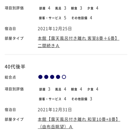
4
3
3
4
項目別評価
部屋
風呂
朝食
夕食
5
4
接客・サービス
その他設備
2021年12月25日
宿泊日
本館【露天風呂付き離れ 客室8畳＋6畳】
部屋タイプ
二間続きＡ
40代後半
総合点
3
4
4
4
項目別評価
部屋
風呂
朝食
夕食
4
3
接客・サービス
その他設備
2021年12月31日
宿泊日
本館【露天風呂付き離れ 和室10畳+8畳】
部屋タイプ
（由布岳眺望）Ａ