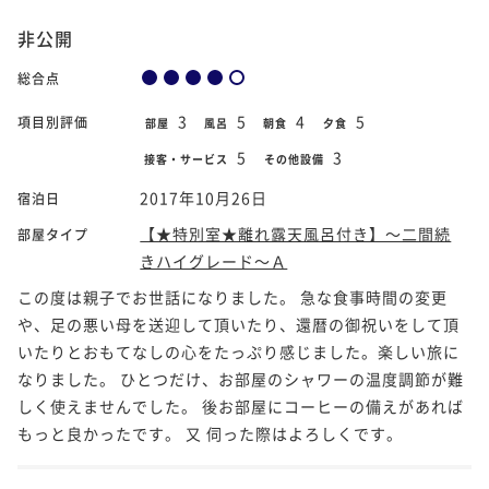
非公開
総合点
3
5
4
5
項目別評価
部屋
風呂
朝食
夕食
5
3
接客・サービス
その他設備
2017年10月26日
宿泊日
【★特別室★離れ露天風呂付き】～二間続
部屋タイプ
きハイグレード～Ａ
この度は親子でお世話になりました。 急な食事時間の変更
や、足の悪い母を送迎して頂いたり、還暦の御祝いをして頂
いたりとおもてなしの心をたっぷり感じました。楽しい旅に
なりました。 ひとつだけ、お部屋のシャワーの温度調節が難
しく使えませんでした。 後お部屋にコーヒーの備えがあれば
もっと良かったです。 又 伺った際はよろしくです。