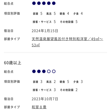
総合点
5
5
4
4
項目別評価
部屋
風呂
朝食
夕食
5
5
接客・サービス
その他設備
2024年1月15日
宿泊日
天然温泉展望風呂付き特別和洋室／49㎡～
部屋タイプ
53㎡
60歳以上
総合点
3
2
5
3
項目別評価
部屋
風呂
朝食
夕食
3
2
接客・サービス
その他設備
2023年10月7日
宿泊日
和室８畳
部屋タイプ