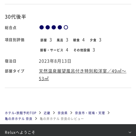
30代後半
総合点
3
3
4
3
項目別評価
部屋
風呂
朝食
夕食
4
3
接客・サービス
その他設備
2023年8月13日
宿泊日
天然温泉展望風呂付き特別和洋室／49㎡～
部屋タイプ
53㎡
ホテル•旅館予約TOP
近畿
奈良県
奈良市・斑鳩・天理
亀の井ホテル 奈良
亀の井ホテル 奈良のレビュー
Reluxへようこそ