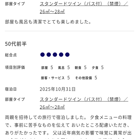
スタンダードツイン（バス付）（禁煙）／
部屋タイプ
26㎡～28㎡
部屋も風呂も清潔でとても楽しめました。
50代前半
総合点
5
5
5
5
項目別評価
部屋
風呂
朝食
夕食
5
5
接客・サービス
その他設備
2025年10月31日
宿泊日
スタンダードツイン（バス付）（禁煙）／
部屋タイプ
26㎡～28㎡
両親を招待しての旅行で宿泊しました。 夕食メニューの料理
で、事前に苦手なものを伝えて おいたところ配慮いただき、
ありがたかったです。 父は近年病気の影響で味覚に異常が出