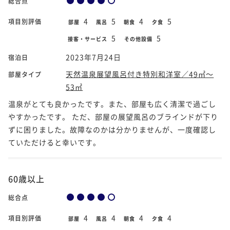
総合点
4
5
4
5
項目別評価
部屋
風呂
朝食
夕食
5
5
接客・サービス
その他設備
2023年7月24日
宿泊日
天然温泉展望風呂付き特別和洋室／49㎡～
部屋タイプ
53㎡
温泉がとても良かったです。また、部屋も広く清潔で過ごし
やすかったです。 ただ、部屋の展望風呂のブラインドが下り
ずに困りました。故障なのかは分かりませんが、一度確認し
ていただけると幸いです。
60歳以上
総合点
4
4
4
4
項目別評価
部屋
風呂
朝食
夕食