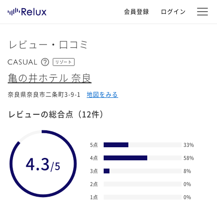
会員登録
ログイン
レビュー・口コミ
リゾート
亀の井ホテル 奈良
奈良県奈良市二条町3-9-1
地図をみる
レビューの総合点
（12件）
5点
33
%
4.3
4点
58
%
/5
3点
8
%
2点
0
%
1点
0
%