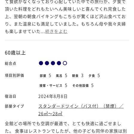
て食欲がなくなっており心配していた中での旅行が、夕食で
頂いた料理をどれもたいへん美味しいと喜んでくれ完食した
上、翌朝の朝食バイキングもこちらが驚くほど沢山食べてお
り、また温泉にも満足していました。もちろん母や我々夫婦
も楽しませていた...
続きをよむ
60歳以上
総合点
5
5
3
5
項目別評価
部屋
風呂
朝食
夕食
5
5
接客・サービス
その他設備
2024年8月8日
宿泊日
スタンダードツイン（バス付）（禁煙）／
部屋タイプ
26㎡～28㎡
全館どの場所でも空調が最適で、とても快適に過ごせまし
た。 食事はレストランでしたが、他の子ども同伴の家族は別