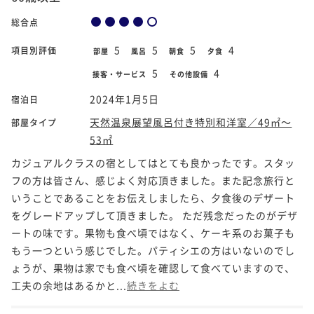
総合点
5
5
5
4
項目別評価
部屋
風呂
朝食
夕食
5
4
接客・サービス
その他設備
2024年1月5日
宿泊日
天然温泉展望風呂付き特別和洋室／49㎡～
部屋タイプ
53㎡
カジュアルクラスの宿としてはとても良かったです。スタッ
フの方は皆さん、感じよく対応頂きました。また記念旅行と
いうことであることをお伝えしましたら、夕食後のデザート
をグレードアップして頂きました。 ただ残念だったのがデザ
ートの味です。果物も食べ頃ではなく、ケーキ系のお菓子も
もう一つという感じでした。パティシエの方はいないのでし
ょうが、果物は家でも食べ頃を確認して食べていますので、
工夫の余地はあるかと...
続きをよむ