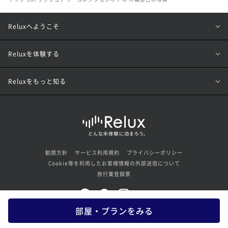
Reluxへようこそ
Reluxを体験する
Reluxをもっと知る
勧誘方針
サービス利用規約
プライバシーポリシー
Cookie等を利用したお客様情報の外部送信について
旅行業登録票
部屋・プランをみる
© Loco Partners Inc. All rights reserved.