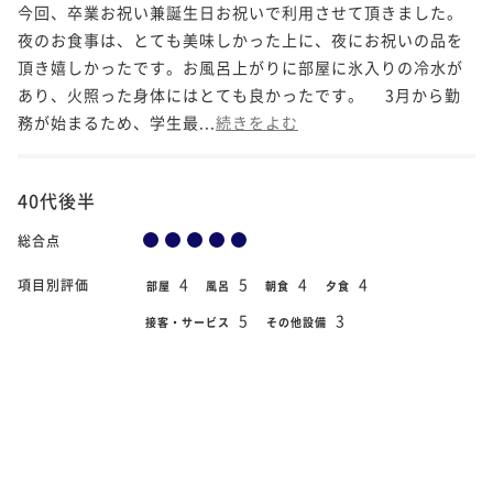
今回、卒業お祝い兼誕生日お祝いで利用させて頂きました。
夜のお食事は、とても美味しかった上に、夜にお祝いの品を
頂き嬉しかったです。お風呂上がりに部屋に氷入りの冷水が
あり、火照った身体にはとても良かったです。 3月から勤
務が始まるため、学生最...
続きをよむ
40代後半
総合点
4
5
4
4
項目別評価
部屋
風呂
朝食
夕食
5
3
接客・サービス
その他設備
2019年12月23日
宿泊日
【バイキング】紅梅亭・禁煙室（和室10～
部屋タイプ
12.5帖）
帰りの送迎バスでホテルを出るときに皆さん笑顔で手を振っ
てくれて子供がとても喜んでいました。