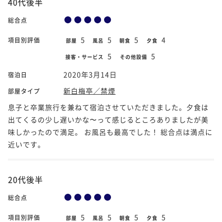
40代後半
総合点
5
5
5
4
項目別評価
部屋
風呂
朝食
夕食
5
5
接客・サービス
その他設備
2020年3月14日
宿泊日
新白梅亭／禁煙
部屋タイプ
息子と卒業旅行を兼ねて宿泊させていただきました。夕食は
出てくるの少し遅いかな〜って感じるところありましたが美
味しかったので満足。 お風呂も最高でした！ 総合点は満点に
近いです。
20代後半
総合点
5
5
5
5
項目別評価
部屋
風呂
朝食
夕食