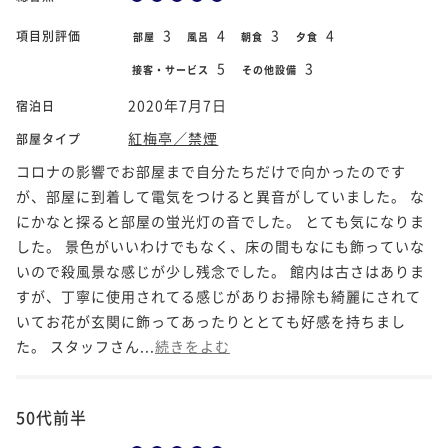
3
4
3
4
項目別評価
部屋
風呂
朝食
夕食
5
3
接客・サービス
その他設備
2020年7月7日
宿泊日
紅梅亭／禁煙
部屋タイプ
コロナの影響でお部屋まで自分たちだけで向かったのです
が、部屋に到着して電気をつけると異音がしていました。 な
にかなと探ると部屋の蛍光灯の音でした。 とても気になりま
した。 景色がいいわけでもなく、床の間もなにも飾っていな
いので殺風景な感じが少し残念でした。 館内は古さはありま
すが、丁寧に使用されてる感じがありお掃除も綺麗にされて
いてお花が玄関に飾ってあったりととても好感を持ちまし
た。 スタッフさん...
続きをよむ
50代前半