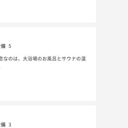
設備
5
念なのは、大浴場のお風呂とサウナの温
。
設備
3