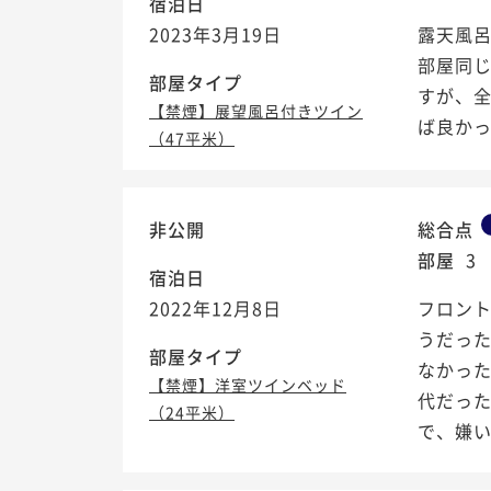
宿泊日
2023年3月19日
露天風呂
部屋同
部屋タイプ
すが、全
【禁煙】展望風呂付きツイン
ば良か
（47平米）
非公開
総合点
部屋
3
宿泊日
2022年12月8日
フロン
うだっ
部屋タイプ
なかった
【禁煙】洋室ツインベッド
代だっ
（24平米）
で、嫌いな