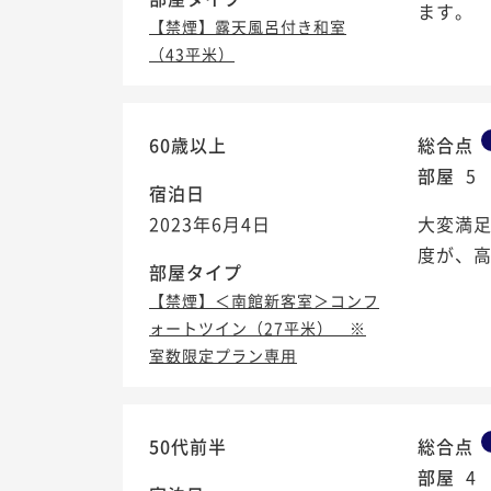
ます。
【禁煙】露天風呂付き和室
（43平米）
60歳以上
総合点
部屋
5
宿泊日
2023年6月4日
大変満
度が、
部屋タイプ
【禁煙】＜南館新客室＞コンフ
ォートツイン（27平米） ※
室数限定プラン専用
50代前半
総合点
部屋
4