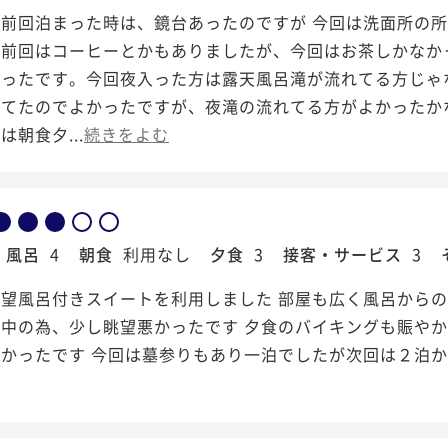
は前回泊まった時は、鏡台あったのですが 今回は洗面所の
。前回はコーヒーとかもありましたが、今回はお茶しかなか
かったです。今回夜入った方は露天風呂滝が流れてる方じゃ
ってたのでよかったですが、夜滝の流れてる方がよかったか
は朝食夕...
続きをよむ
風呂
4
朝食
利用なし
夕食
3
接客・サービス
3
望風呂付きスイートを利用しました 部屋も広く風呂からの
事中の為、少し眺望悪かったです 夕食のバイキングも賑や
しかったです 今回は墓参りもあり一泊でしたが次回は２泊