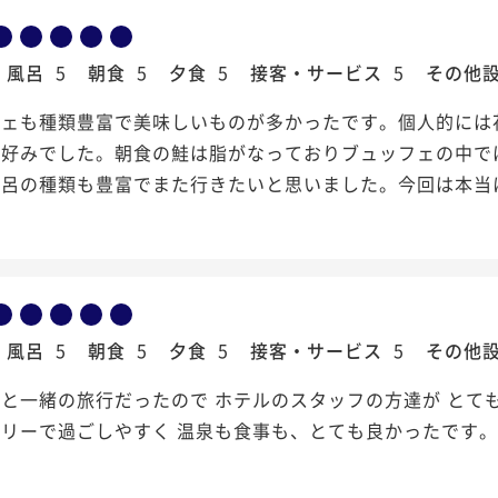
風呂
5
朝食
5
夕食
5
接客・サービス
5
その他
フェも種類豊富で美味しいものが多かったです。個人的には
に好みでした。朝食の鮭は脂がなっておりブュッフェの中で
風呂の種類も豊富でまた行きたいと思いました。今回は本当
風呂
5
朝食
5
夕食
5
接客・サービス
5
その他
と一緒の旅行だったので ホテルのスタッフの方達が とて
リーで過ごしやすく 温泉も食事も、とても良かったです。