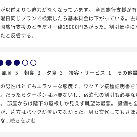
が以前よりも迫力がなくなっています。 全国旅行支援が有
じ曜日同じプランで検索したら基本料金は下がっている。去
国旅行支援のときだけ一律15000円あがった。割引価格
ったと反省する。
風呂
5
朝食
3
夕食
3
接客・サービス
1
その他
トの男性はとてもエラソーな態度で、ワクチン接種証明書を
た。だったらクーポンは必要ないし、宿泊代の割引も必要な
。 部屋からは階下の屋根しか見えず眺望は最悪。 設備も
たが、片方はパックが置いてなかった。男女交代してもさほ
...
続きをよむ