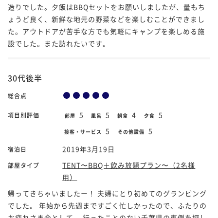
造りでした。夕飯はBBQセットをお願いしましたが、量もち
ょうど良く、新鮮な地元の野菜などを楽しむことができまし
た。アウトドアが苦手な方でも気軽にキャンプを楽しめる施
設でした。また訪れたいです。
30代後半
総合点
5
5
4
5
項目別評価
部屋
風呂
朝食
夕食
5
5
接客・サービス
その他設備
2019年3月19日
宿泊日
TENT〜BBQ＋飲み放題プラン〜（2名様
部屋タイプ
用）
帰ってきちゃいましたー！ 夫婦にとり初めてのグランピング
でした。 年始から先週まですごく忙しかったので、ふたりの
お疲れさま会として、 行ったことのない千葉県の東側を探し