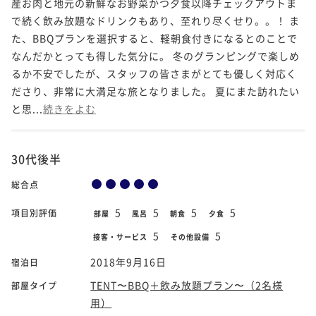
産お肉と地元の新鮮なお野菜かつ夕食以降チェックアウトま
で続く飲み放題なドリンクもあり、至れり尽くせり。。！ ま
た、BBQプランを選択すると、軽朝食付きになるとのことで
なんだかとっても得した気分に。 冬のグランピングで楽しめ
るか不安でしたが、スタッフの皆さまがとても優しく対応く
ださり、非常に大満足な旅となりました。 夏にまた訪れたい
と思...
続きをよむ
30代後半
総合点
5
5
5
5
項目別評価
部屋
風呂
朝食
夕食
5
5
接客・サービス
その他設備
2018年9月16日
宿泊日
TENT〜BBQ＋飲み放題プラン〜（2名様
部屋タイプ
用）