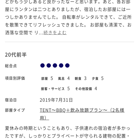
どがもう少しあると良かったなーと思います。あと、各お部
屋にランタンは二つとありましたが、宿泊したお部屋には一
つしかありませんでした。 自転車がレンタルできて、ご近所
を散策できてリフレッシュできました。 お部屋も清潔で、お
洒落な空間で リ...
続きをよむ
20代前半
総合点
5
4
3
5
項目別評価
部屋
風呂
朝食
夕食
5
4
接客・サービス
その他設備
2019年7月31日
宿泊日
TENT〜BBQ＋飲み放題プラン〜（2名様
部屋タイプ
用）
夏休みの時期ということもあり、子供連れの宿泊者が多かっ
たですが、しっかりとプライベートが守られる建物の配置・