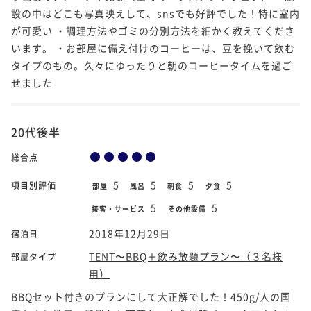
設の中はどこも写真映えして、snsでも好評でした！特に室内
が可愛い ・調理方法やゴミの分別方法を細かく教えてくださ
います。 ・お部屋に備え付けのコーヒーは、豆を挽いて飲む
タイプのもの。久々にゆったりと朝のコーヒータイムを過ご
せました
20代後半
総合点
5
5
5
5
項目別評価
部屋
風呂
朝食
夕食
5
5
接客・サービス
その他設備
2018年12月29日
宿泊日
TENT〜BBQ＋飲み放題プラン〜（３名様
部屋タイプ
用）
BBQセット付きのプランにして大正解でした！450g/人の国