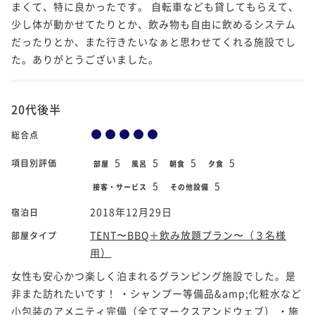
まくて、特に良かったです。 自転車なども貸してもらえて、
少し体が動かせてたりとか、飲み物も自由に飲めるシステム
だったりとか、また行きたいなぁと思わせてくれる施設でし
た。ありがとうございました。
20代後半
総合点
5
5
5
5
項目別評価
部屋
風呂
朝食
夕食
5
5
接客・サービス
その他設備
2018年12月29日
宿泊日
TENT〜BBQ＋飲み放題プラン〜（３名様
部屋タイプ
用）
女性も安心かつ楽しく泊まれるグランピング施設でした。是
非また訪れたいです！ ・シャンプー等備品&amp;化粧水など
小包装のアメニティ完備（全てマークスアンドウェブ） ・施