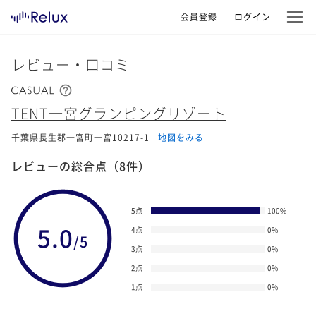
会員登録
ログイン
レビュー・口コミ
TENT一宮グランピングリゾート
千葉県長生郡一宮町一宮10217-1
地図をみる
レビューの総合点
（8件）
5点
100
%
5.0
4点
0
%
/5
3点
0
%
2点
0
%
1点
0
%