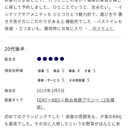
に探して予約しました。 ひとことでいうと、住みたい。 ・イ
ンテリアやアメニティも ひとつひとつ魅力的で、選び方や 置
き方見せ方にこだわりがある上 機能的でした ・バストイレも
快適 ・さつまいも、豚肉特にお気に入り ・...
続きをよむ
20代後半
総合点
5
5
4
5
項目別評価
部屋
風呂
朝食
夕食
5
5
接客・サービス
その他設備
2019年3月9日
宿泊日
TENT〜BBQ＋飲み放題プラン〜（2名様
部屋タイプ
用）
初めてのグランピングでした！ 部屋の雰囲気も、夕食のBBQ
も最高でした。その日に入荷したというお野菜がほんとにあ