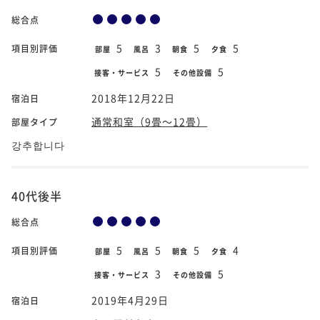
総合点
5
3
5
5
項目別評価
部屋
風呂
朝食
夕食
5
5
接客・サービス
その他設備
2018年12月22日
宿泊日
通常和室（9畳～12畳）
部屋タイプ
강추합니다
40代後半
総合点
5
5
5
4
項目別評価
部屋
風呂
朝食
夕食
3
5
接客・サービス
その他設備
2019年4月29日
宿泊日