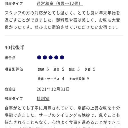
通常和室（9畳～12畳）
部屋タイプ
スタッフの方の対応がとても温かく、とても良い年末年始を
過ごすことができました。御料理や器は美しく、お味も大変
良かったです。ぜひまた宿泊させていただきたいお宿です。
40代後半
総合点
5
5
5
5
項目別評価
部屋
風呂
朝食
夕食
4
5
接客・サービス
その他設備
2021年12月31日
宿泊日
特別室
部屋タイプ
食事がとても丁寧に用意されていて、京都の上品な味を十分
堪能できました。サーブのタイミングも絶妙で、急ぐことも
待たされることもなく、心地よく食事を進めることができま