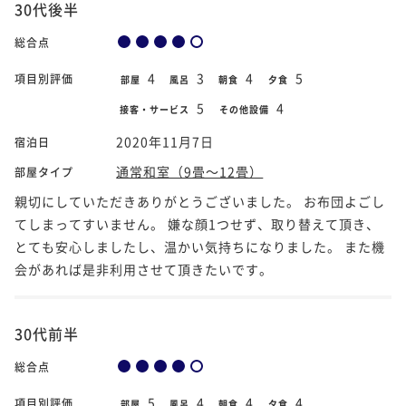
30代後半
総合点
4
3
4
5
項目別評価
部屋
風呂
朝食
夕食
5
4
接客・サービス
その他設備
2020年11月7日
宿泊日
通常和室（9畳～12畳）
部屋タイプ
親切にしていただきありがとうございました。 お布団よごし
てしまってすいません。 嫌な顔1つせず、取り替えて頂き、
とても安心しましたし、温かい気持ちになりました。 また機
会があれば是非利用させて頂きたいです。
30代前半
総合点
5
4
4
4
項目別評価
部屋
風呂
朝食
夕食