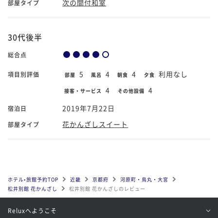
次の間付和室
部屋タイプ
30代後半
総合点
5
4
4
利用なし
項目別評価
部屋
風呂
朝食
夕食
4
4
接客・サービス
その他設備
2019年7月22日
宿泊日
花かんざしスイート
部屋タイプ
ホテル•旅館予約TOP
近畿
京都府
河原町・烏丸・大宮
松井別館 花かんざし
松井別館 花かんざしのレビュー
Reluxへようこそ