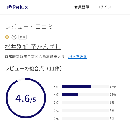
会員登録
ログイン
レビュー・口コミ
旅館
松井別館 花かんざし
京都府京都市中京区六角高倉東入ル
地図をみる
レビューの総合点
（11件）
5点
63
%
4.6
4点
36
%
/5
3点
0
%
2点
0
%
1点
0
%