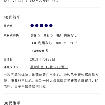
良くもてなして頂いたおかげです。
40代前半
総合点
5
5
利用なし
項目別評価
部屋
風呂
朝食
利用なし
5
夕食
接客・サービス
5
その他設備
2019年7月28日
宿泊日
通常和室（9畳～12畳）
部屋タイプ
一次完美的体验，地理位置在市中心，地铁巴士餐饮都非常方
便，服务非常贴心，临别一时大叔邀请豆子要来这度蜜月，哈
哈哈，豆子不知道如何回应
30代後半