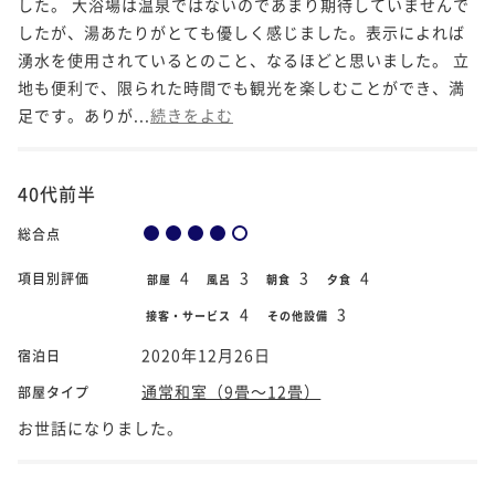
した。 大浴場は温泉ではないのであまり期待していませんで
したが、湯あたりがとても優しく感じました。表示によれば
湧水を使用されているとのこと、なるほどと思いました。 立
地も便利で、限られた時間でも観光を楽しむことができ、満
足です。ありが...
続きをよむ
40代前半
総合点
4
3
3
4
項目別評価
部屋
風呂
朝食
夕食
4
3
接客・サービス
その他設備
2020年12月26日
宿泊日
通常和室（9畳～12畳）
部屋タイプ
お世話になりました。