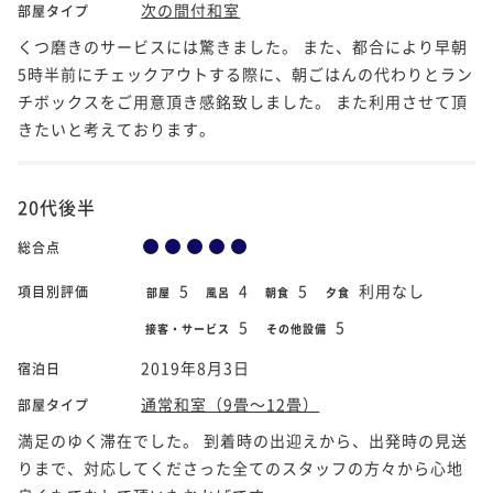
次の間付和室
部屋タイプ
くつ磨きのサービスには驚きました。 また、都合により早朝
5時半前にチェックアウトする際に、朝ごはんの代わりとラン
チボックスをご用意頂き感銘致しました。 また利用させて頂
きたいと考えております。
20代後半
総合点
5
4
5
利用なし
項目別評価
部屋
風呂
朝食
夕食
5
5
接客・サービス
その他設備
2019年8月3日
宿泊日
通常和室（9畳～12畳）
部屋タイプ
満足のゆく滞在でした。 到着時の出迎えから、出発時の見送
りまで、対応してくださった全てのスタッフの方々から心地