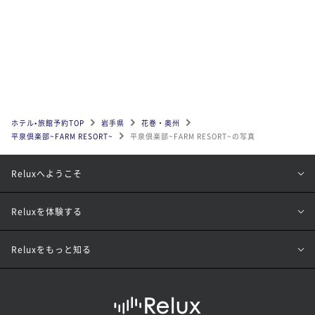
ホテル•旅館予約TOP
岩手県
花巻・奥州
平泉倶楽部~FARM RESORT~
平泉倶楽部~FARM RESORT~の写真
Reluxへようこそ
Reluxを体験する
Reluxをもっと知る