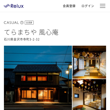
会員登録
ログイン
古民家
てらまちや 風心庵
石川県金沢市寺町3-2-32