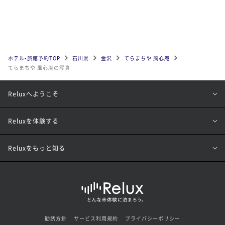
ホテル•旅館予約TOP
石川県
金沢
てらまちや 風心庵
てらまちや 風心庵の写真
Reluxへようこそ
Reluxを体験する
Reluxをもっと知る
勧誘方針
サービス利用規約
プライバシーポリシー