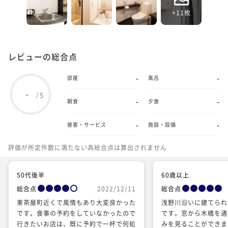
+11枚
レビューの総合点
-
-
部屋
風呂
-
5
/
-
-
朝食
夕食
-
-
接客・サービス
施設・設備
評価が所定件数に満たない為総合点は算出されません
50代後半
60歳以上
総合点
2022/12/11
総合点
東茶屋町近くで風情もあり大変良かった
浅野川沿いに建てられ
です。食事の予約をしていなかったので
です。窓から木橋を通
行きたいお店は、既に予約で一杯で何処
みを見ることができま