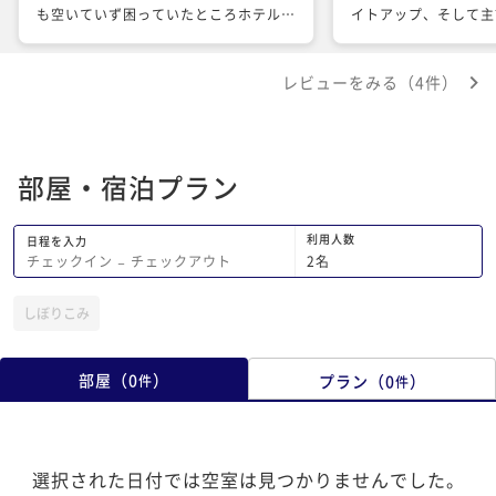
も空いていず困っていたところホテルの
イトアップ、そして主
方が夕食の予約が取れそうなお店を一緒
川面に映り込んで心地
に探して下さり良いお店をご紹介して頂
もコンパクトできれい
レビューをみる（4件）
きました。ご金沢に旅行した際はまた、
リノベなので階段が急
利用したいです。
者には危ないかもしれ
名所近くで連泊もでき
ルなのでお得な宿だと
部屋・宿泊プラン
利用人数
日程を入力
2
名
チェックイン
−
チェックアウト
しぼりこみ
部屋
（
0
）
プラン
（
0
）
件
件
選択された日付では空室は見つかりませんでした。