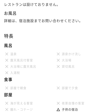
レストランは設けておりません。
お風呂
詳細は、宿泊施設までお問い合わせください。
特長
風呂
温泉
源泉かけ流し
露天風呂付客室
大浴場
大浴場に露天風呂
貸切風呂
入湯税
食事
部屋で朝食
部屋で夕食
部屋
海が見える客室
夜景自慢の客室
離れ・コテージ
子供の宿泊