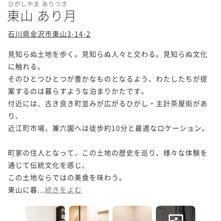
ひがしやま ありつき
東山 あり月
石川県金沢市東山3-14-2
見知らぬ土地を歩く。見知らぬ人々と交わる。見知らぬ文化
に触れる。

そのひとつひとつが豊かなものとなるよう、わたしたちが提
案するのは暮らすような泊まりかたです。

付近には、古き良き町並みが広がるひがし・主計茶屋街があ
り、

近江町市場、兼六園へは徒歩約10分と最適なロケーション。
町家の住人となって、この土地の歴史を巡り、様々な体験を
通じて伝統文化を感じ、

この土地ならではの美食を味わう。

東山に暮...
続きをよむ