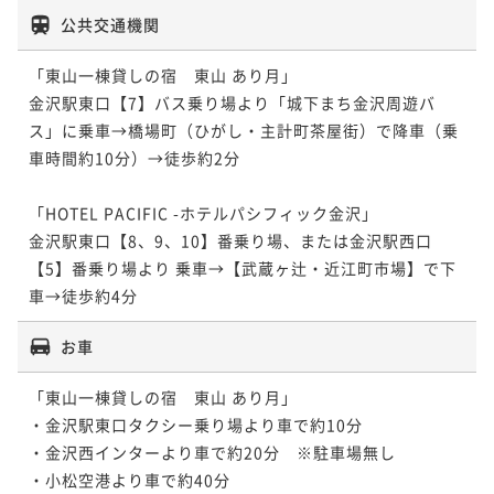
公共交通機関
「東山一棟貸しの宿　東山 あり月」

金沢駅東口【7】バス乗り場より「城下まち金沢周遊バ
ス」に乗車→橋場町（ひがし・主計町茶屋街）で降車（乗
車時間約10分）→徒歩約2分

「HOTEL PACIFIC -ホテルパシフィック金沢」

金沢駅東口【8、9、10】番乗り場、または金沢駅西口
【5】番乗り場より 乗車→【武蔵ヶ辻・近江町市場】で下
車→徒歩約4分
お車
「東山一棟貸しの宿　東山 あり月」

・金沢駅東口タクシー乗り場より車で約10分

・金沢西インターより車で約20分　※駐車場無し

・小松空港より車で約40分
