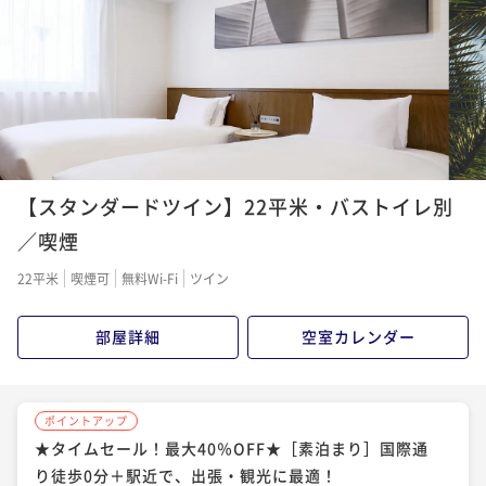
朝食付き
現地決済可
事前決済可
IN 14:00 - 27:00 OUT11:00
素泊まり
現地決済可
IN 14:00 - 27:00 OUT11:00
ポイント即利用で
最大7％OFF
ポイント即利用で
最大4％OFF
¥16,460~
¥12,500~
¥ 15,307 ~
¥ 12,000 ~
2名
2名
ポイントアップ
ポイントアップ
【スタンダードツイン】22平米・バストイレ別
～早期割 28／素泊まり～【最大20％OFF！】ちょっと
～早期割45／素泊まり～【最大30％OFF！】しっかり
早めのご予約が「いっぺーお得♪」
計画して「いっぺーお得♪」
／喫煙
素泊まり
現地決済可
事前決済可
IN 14:00 - 27:00 OUT11:00
素泊まり
現地決済可
事前決済可
IN 14:00 - 27:00 OUT11:00
22平米
喫煙可
無料Wi-Fi
ツイン
ポイント即利用で
最大7％OFF
ポイント即利用で
最大7％OFF
¥16,660~
¥14,580~
部屋詳細
空室カレンダー
¥ 15,493 ~
¥ 13,559 ~
2名
2名
ポイントアップ
ポイントアップ
ポイントアップ
～早期割45／朝食付～【最大30％OFF！】しっかり計
～早期割75／朝食付～【でーじお得！最大40％OFF】
★タイムセール！最大40％OFF★［素泊まり］国際通
画して「いっぺーお得♪」
ふたりなら最大20，000円以上お値引き！
り徒歩0分＋駅近で、出張・観光に最適！