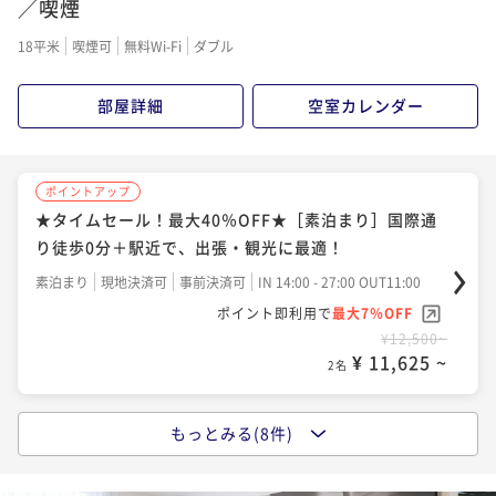
／喫煙
素泊まり
現地決済可
事前決済可
IN 14:00 - 27:00 OUT11:00
18平米
喫煙可
無料Wi-Fi
ダブル
ポイント即利用で
最大7％OFF
¥14,580~
部屋詳細
空室カレンダー
¥ 13,559 ~
2名
ポイントアップ
ポイントアップ
★タイムセール！最大40％OFF★【朝食付】ライブキ
★タイムセール！最大40％OFF★［素泊まり］国際通
ッチン・沖縄スイーツが人気の朝食ビュッフェ♪
り徒歩0分＋駅近で、出張・観光に最適！
朝食付き
現地決済可
事前決済可
IN 14:00 - 27:00 OUT11:00
素泊まり
現地決済可
事前決済可
IN 14:00 - 27:00 OUT11:00
ポイント即利用で
最大7％OFF
ポイント即利用で
最大7％OFF
¥16,460~
¥12,500~
¥ 15,307 ~
¥ 11,625 ~
2名
2名
もっとみる(8件)
ポイントアップ
ポイントアップ
～早期割75／朝食付～【でーじお得！最大40％OFF】
～早期割 75／素泊まり～【でーじお得！最大40％OF
ふたりなら最大20，000円以上お値引き！
F】ふたりなら最大20，000円以上お値引き！