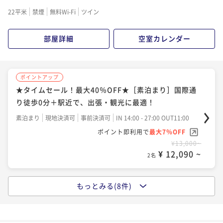
朝食付き
現地決済可
事前決済可
IN 14:00 - 27:00 OUT11:00
素泊まり
現地決済可
事前決済可
IN 14:00 - 27:00 OUT11:00
素泊まり
現地決済可
事前決済可
IN 14:00 - 27:00 OUT11:00
22平米
禁煙
無料Wi-Fi
ツイン
ポイント即利用で
最大7％OFF
ポイント即利用で
最大7％OFF
ポイント即利用で
最大7％OFF
¥32,920~
¥16,660~
¥15,160~
部屋詳細
空室カレンダー
¥ 30,615 ~
¥ 15,493 ~
¥ 14,098 ~
2名
2名
2名
ポイントアップ
ポイントアップ
ポイントアップ
～早期割45／朝食付～【最大30％OFF！】しっかり計
～早期割75／朝食付～【でーじお得！最大40％OFF】
★タイムセール！最大40％OFF★［素泊まり］国際通
画して「いっぺーお得♪」
ふたりなら最大20，000円以上お値引き！
り徒歩0分＋駅近で、出張・観光に最適！
朝食付き
現地決済可
事前決済可
IN 14:00 - 27:00 OUT11:00
朝食付き
現地決済可
事前決済可
IN 14:00 - 27:00 OUT11:00
素泊まり
現地決済可
事前決済可
IN 14:00 - 27:00 OUT11:00
ポイント即利用で
最大7％OFF
ポイント即利用で
最大7％OFF
ポイント即利用で
最大7％OFF
¥18,540~
¥16,960~
¥13,000~
¥ 17,242 ~
¥ 15,772 ~
¥ 12,090 ~
2名
2名
2名
ポイントアップ
もっとみる(8件)
ポイントアップ
ポイントアップ
～早期割 28／朝食付～【最大20％OFF！】ちょっと早
★タイムセール！最大40％OFF★【朝食付】ライブキ
～早期割 75／素泊まり～【でーじお得！最大40％OF
めのご予約が「いっぺーお得♪」
ッチン・沖縄スイーツが人気の朝食ビュッフェ♪
F】ふたりなら最大20，000円以上お値引き！