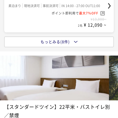
朝食付き
現地決済可
事前決済可
IN 14:00 - 27:00 OUT11:00
朝食付き
現地決済可
事前決済可
IN 14:00 - 27:00 OUT11:00
素泊まり
現地決済可
事前決済可
IN 14:00 - 27:00 OUT11:00
ポイント即利用で
最大7％OFF
ポイント即利用で
最大7％OFF
ポイント即利用で
最大7％OFF
¥18,540~
¥16,460~
¥13,000~
¥ 17,242 ~
¥ 15,307 ~
¥ 12,090 ~
2名
2名
2名
ポイントアップ
もっとみる(8件)
ポイントアップ
ポイントアップ
～早期割 28／朝食付～【最大20％OFF！】ちょっと早
★タイムセール！最大40％OFF★【朝食付】ライブキ
～早期割 75／素泊まり～【でーじお得！最大40％OF
めのご予約が「いっぺーお得♪」
ッチン・沖縄スイーツが人気の朝食ビュッフェ♪
F】ふたりなら最大20，000円以上お値引き！
朝食付き
現地決済可
事前決済可
IN 14:00 - 27:00 OUT11:00
朝食付き
現地決済可
事前決済可
IN 14:00 - 27:00 OUT11:00
素泊まり
現地決済可
IN 14:00 - 27:00 OUT11:00
ポイント即利用で
最大7％OFF
ポイント即利用で
最大7％OFF
ポイント即利用で
最大4％OFF
¥20,620~
¥16,460~
¥13,000~
¥ 19,176 ~
¥ 15,307 ~
¥ 12,480 ~
2名
2名
2名
ポイントアップ
ポイントアップ
ポイントアップ
【連泊割／朝食付】＜最大40％OFF＋ポイント還元＞
【スタンダードツイン】22平米・バストイレ別
～早期割 28／素泊まり～【最大20％OFF！】ちょっと
～早期割45／素泊まり～【最大30％OFF！】しっかり
毎日でも飽きない豊富なビュッフェメニュー♪
早めのご予約が「いっぺーお得♪」
計画して「いっぺーお得♪」
／禁煙