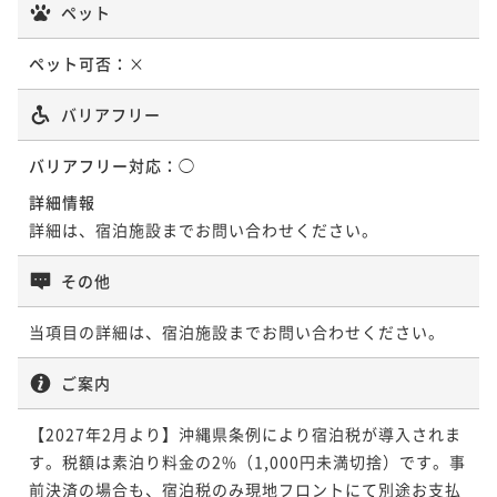
ペット
ポイント即利用で
最大7％OFF
ポイント即利用で
最大7％OFF
¥33,920~
¥17,340~
ペット可否：
×
¥ 31,545 ~
¥ 16,126 ~
2名
2名
バリアフリー
ポイントアップ
バリアフリー対応：
◯
～早期割45／朝食付～【最大30％OFF！】しっかり計
画して「いっぺーお得♪」
詳細情報
詳細は、宿泊施設までお問い合わせください。
朝食付き
現地決済可
事前決済可
IN 14:00 - 27:00 OUT11:00
ポイント即利用で
最大7％OFF
その他
¥19,120~
¥ 17,781 ~
2名
当項目の詳細は、宿泊施設までお問い合わせください。
ご案内
ポイントアップ
～早期割 28／朝食付～【最大20％OFF！】ちょっと早
【2027年2月より】沖縄県条例により宿泊税が導入されま
めのご予約が「いっぺーお得♪」
す。税額は素泊り料金の2%（1,000円未満切捨）です。事
朝食付き
現地決済可
事前決済可
IN 14:00 - 27:00 OUT11:00
前決済の場合も、宿泊税のみ現地フロントにて別途お支払