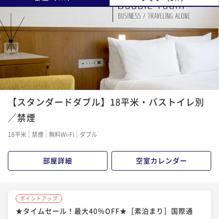
【スタンダードダブル】18平米・バストイレ別
／禁煙
18平米
禁煙
無料Wi-Fi
ダブル
部屋詳細
空室カレンダー
ポイントアップ
★タイムセール！最大40％OFF★［素泊まり］国際通