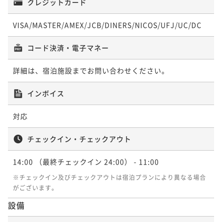
朝食付き
現地決済可
事前決済可
IN 14:00 - 27:00 OUT11:00
クレジットカード
ポイント即利用で
最大7％OFF
ポイント即利用で
最大7％OFF
VISA/MASTER/AMEX/JCB/DINERS/NICOS/UFJ/UC/DC
¥19,120~
¥16,960~
¥ 17,781 ~
¥ 15,772 ~
2名
2名
コード決済・電子マネー
ポイントアップ
ポイントアップ
詳細は、宿泊施設までお問い合わせください。
～早期割 28／朝食付～【最大20％OFF！】ちょっと早
★タイムセール！最大40％OFF★【朝食付】ライブキ
めのご予約が「いっぺーお得♪」
インボイス
ッチン・沖縄スイーツが人気の朝食ビュッフェ♪
朝食付き
現地決済可
事前決済可
IN 14:00 - 27:00 OUT11:00
朝食付き
現地決済可
事前決済可
IN 14:00 - 27:00 OUT11:00
対応
ポイント即利用で
最大7％OFF
ポイント即利用で
最大7％OFF
¥21,300~
¥16,960~
チェックイン・チェックアウト
¥ 19,809 ~
¥ 15,772 ~
2名
2名
14:00
（最終チェックイン 24:00）
- 11:00
ポイントアップ
※チェックイン及びチェックアウトは宿泊プランにより異なる場合
ポイントアップ
がございます。
【連泊割／朝食付】＜最大40％OFF＋ポイント還元＞
～早期割 28／素泊まり～【最大20％OFF！】ちょっと
毎日でも飽きない豊富なビュッフェメニュー♪
早めのご予約が「いっぺーお得♪」
設備
朝食付き
現地決済可
事前決済可
IN 14:00 - 27:00 OUT11:00
素泊まり
現地決済可
事前決済可
IN 14:00 - 27:00 OUT11:00