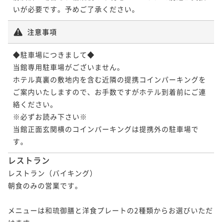
ポイント即利用で
最大7％OFF
¥21,300~
¥ 19,809 ~
2名
注意事項
◆駐車場につきまして◆

ポイントアップ
当館専用駐車場がございません。

【連泊割／朝食付】＜最大40％OFF＋ポイント還元＞
ホテル真裏の敷地内を含む近隣の提携コインパーキングを
毎日でも飽きない豊富なビュッフェメニュー♪
ご案内いたしますので、お手数ですがホテル到着前にご連
朝食付き
現地決済可
事前決済可
IN 14:00 - 27:00 OUT11:00
絡ください。

ポイント即利用で
最大7％OFF
※必ずお読み下さい※

¥33,920~
当館正面玄関横のコインパーキングは提携外の駐車場で
¥ 31,545 ~
2名
す。
レストラン
レストラン（バイキング）

朝食のみの営業です。

メニューは和琉御膳と洋食プレートの2種類からお選びいただ