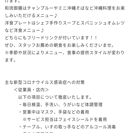
けます。

和琉御膳はチャンプルーやミニ沖縄そばなど沖縄料理をお楽
しみいただけるメニュー♪

洋食プレートはシェフ手作りスープとスパニッシュオムレツ
など洋食メニュー♪

どちらにもフリードリンクが付いています！！

ぜひ、スタッフお薦めの朝食をお楽しみくださいませ。

※季節や状況によりメニュー、食事の提供スタイルが変わり
ます。

主な新型コロナウイルス感染症への対策

　　＜従業員・店内＞            

　　　以下の項目について徹底いたします。

　　　・毎日検温、手洗い、うがいなど体調管理

　　　・営業中はマスク、手袋などの着用

　　　　※サービス担当はフェイスシールドを着用

　　　・テーブル、いすの取っ手などのアルコール消毒
