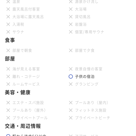
温泉
源泉かけ流し
露天風呂付客室
大浴場
大浴場に露天風呂
貸切風呂
入湯税
岩盤浴
サウナ
個室/専用サウナ
食事
部屋で朝食
部屋で夕食
部屋
海が見える客室
夜景自慢の客室
離れ・コテージ
子供の宿泊
ルームサービス
グランピング
美容・健康
エステ・スパ施設
プールあり（屋内）
プールあり（屋外）
フィットネス施設
プライベートプール
プライベートビーチ
交通・周辺情報