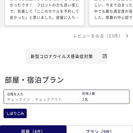
かったです！ フロントの方も良い感じ
しい、今まで泊まった
で、到着して「ここのホテルを予約して
中でも最も満足度が高
良かった」と思いました。部屋に入り、
した。那覇の中心部で
その思いを確信。誂えも本当に気に入り
利用させていただきた
ました。２人だとダブルルームでは狭く
レビューをみる（33件）
感じる可能性もありますが、一人旅では
最高です！ スマートTVなのも嬉しか
ったし、お風呂がセパレートな上にシャ
ワーヘッドがリファで最高です！ また
新型コロナウイルス感染症対策
泊まりに行きます！
部屋・宿泊プラン
利用人数
日程を入力
2
名
チェックイン
−
チェックアウト
しぼりこみ
部屋
（
4
）
プラン
（
9
）
件
件