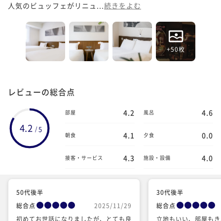
人気のビュッフェがリニュ...
続きをよむ
+50枚
レビューの総合点
4.2
4.6
部屋
風呂
4.2
5
/
4.1
0.0
朝食
夕食
4.3
4.0
接客・サービス
施設・設備
50代後半
30代後半
総合点
2025/11/29
総合点
初めてお世話になりましたが、とても良
立地もいい、部屋もき