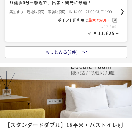
り徒歩0分＋駅近で、出張・観光に最適！
素泊まり
現地決済可
事前決済可
IN 14:00 - 27:00 OUT11:00
ポイント即利用で
最大7％OFF
¥12,500~
¥ 11,625 ~
2名
もっとみる(8件)
ポイントアップ
～早期割 75／素泊まり～【でーじお得！最大40％OF
F】ふたりなら最大20，000円以上お値引き！
素泊まり
現地決済可
IN 14:00 - 27:00 OUT11:00
ポイント即利用で
最大4％OFF
¥12,500~
¥ 12,000 ~
2名
ポイントアップ
【スタンダードダブル】18平米・バストイレ別
～早期割45／素泊まり～【最大30％OFF！】しっかり
計画して「いっぺーお得♪」