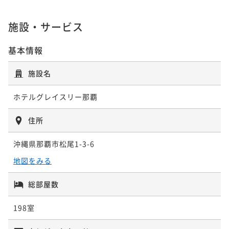
朝食付き
現地決済可
事前決済可
IN 14:00 - 27:00 OUT11:00
朝食付き
現地決済可
事前決済可
IN 14:00 - 27:00 OUT11:00
素泊まり
現地決済可
IN 14:00 - 27:00 OUT11:00
ポイント即利用で
最大7％OFF
ポイント即利用で
最大7％OFF
ポイント即利用で
最大4％OFF
施設・サービス
¥20,620~
¥16,960~
¥13,000~
¥ 19,176 ~
¥ 15,772 ~
¥ 12,480 ~
2名
2名
2名
基本情報
ポイントアップ
施設名
ポイントアップ
ポイントアップ
【連泊割／朝食付】＜最大40％OFF＋ポイント還元＞
～早期割 28／素泊まり～【最大20％OFF！】ちょっと
～早期割45／素泊まり～【最大30％OFF！】しっかり
ホテルグレイスリー那覇
毎日でも飽きない豊富なビュッフェメニュー♪
早めのご予約が「いっぺーお得♪」
計画して「いっぺーお得♪」
朝食付き
現地決済可
事前決済可
IN 14:00 - 27:00 OUT11:00
素泊まり
現地決済可
事前決済可
IN 14:00 - 27:00 OUT11:00
素泊まり
現地決済可
事前決済可
IN 14:00 - 27:00 OUT11:00
住所
ポイント即利用で
最大7％OFF
ポイント即利用で
最大7％OFF
ポイント即利用で
最大7％OFF
¥32,920~
¥17,340~
沖縄県那覇市松尾1-3-6
¥15,160~
¥ 30,615 ~
¥ 16,126 ~
¥ 14,098 ~
2名
2名
2名
地図をみる
総部屋数
ポイントアップ
ポイントアップ
～早期割45／朝食付～【最大30％OFF！】しっかり計
～早期割75／朝食付～【でーじお得！最大40％OFF】
198室
画して「いっぺーお得♪」
ふたりなら最大20，000円以上お値引き！
朝食付き
現地決済可
事前決済可
IN 14:00 - 27:00 OUT11:00