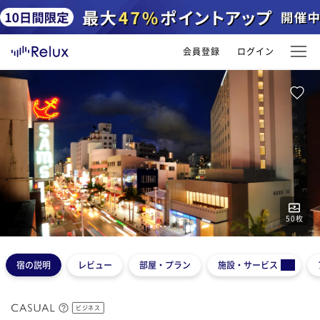
会員登録
ログイン
50
枚
1
2
3
4
5
宿の説明
レビュー
部屋・プラン
施設・サービス
ビジネス