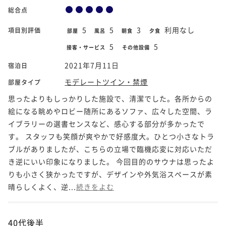
総合点
5
5
3
利用なし
項目別評価
部屋
風呂
朝食
夕食
5
5
接客・サービス
その他設備
2021年7月11日
宿泊日
モデレートツイン・禁煙
部屋タイプ
思ったよりもしっかりした施設で、清潔でした。各所からの
絵になる眺めやロビー随所にあるソファ、広々した空間、ラ
イブラリーの選書センスなど、感心する部分が多かったで
す。 スタッフも笑顔が爽やかで好感度大。ひとつ小さなトラ
ブルがありましたが、こちらの立場で臨機応変に対応いただ
き逆にいい印象になりました。 今回目的のサウナは思ったよ
りも小さく狭かったですが、デザインや外気浴スペースが素
晴らしくよく、逆...
続きをよむ
40代後半