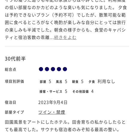
の低い部屋なのかカビのような臭いも気になりました。 夕食
は予約できないプラン（予約不可）でしたが、散策可能な範
囲に食べるところがなく晩酌が楽しみな自分にとっては旅行
の楽しみも半減でした。朝食の様子からも、食堂のキャパシ
ティと宿泊客数の乖離...
続きをよむ
30代前半
総合点
5
5
5
利用なし
項目別評価
部屋
風呂
朝食
夕食
5
4
接客・サービス
その他設備
2023年9月4日
宿泊日
ツイン・禁煙
部屋タイプ
田園風景をアートにしたホテル。田舎育ちの私からしたらと
ても最高でした。サウナも宿泊者のみぞ知る最高の整い。