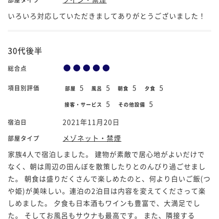
いろいろ対応していただきましてありがとうございました！
30代後半
総合点
5
5
5
5
項目別評価
部屋
風呂
朝食
夕食
5
5
接客・サービス
その他設備
2021年11月20日
宿泊日
メゾネット・禁煙
部屋タイプ
家族4人で宿泊しました。 建物が素敵で居心地がよいだけで
なく、朝は周辺の田んぼを散策したりとのんびり過ごせまし
た。 朝食は盛りだくさんで楽しめたのと、何より白いご飯(つ
や姫)が美味しい。連泊の2泊目は内容を変えてくださって楽
しめました。 夕食も日本酒もワインも豊富で、大満足でし
た。 そしてお風呂もサウナも最高です。 また、隣接する