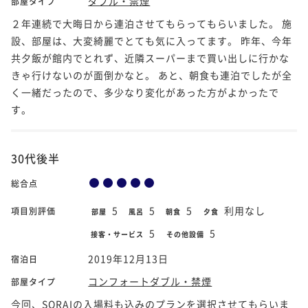
ダブル・禁煙
部屋タイプ
２年連続で大晦日から連泊させてもらってもらいました。 施
設、部屋は、大変綺麗でとても気に入ってます。 昨年、今年
共夕飯が館内でとれず、近隣スーパーまで買い出しに行かな
きゃ行けないのが面倒かなと。 あと、朝食も連泊でしたが全
く一緒だったので、多少なり変化があった方がよかったで
す。
30代後半
総合点
5
5
5
利用なし
項目別評価
部屋
風呂
朝食
夕食
5
5
接客・サービス
その他設備
2019年12月13日
宿泊日
コンフォートダブル・禁煙
部屋タイプ
今回、SORAIの入場料も込みのプランを選択させてもらいま