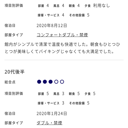
4
4
4
利用なし
項目別評価
部屋
風呂
朝食
夕食
4
5
接客・サービス
その他設備
2020年8月12日
宿泊日
コンフォートダブル・禁煙
部屋タイプ
館内がシンプルで清潔で温度も快適でした。朝食もひとつひ
とつが美味しくてバイキングじゃなくても大満足でした。
20代後半
総合点
5
3
5
5
項目別評価
部屋
風呂
朝食
夕食
3
5
接客・サービス
その他設備
2020年1月24日
宿泊日
ダブル・禁煙
部屋タイプ