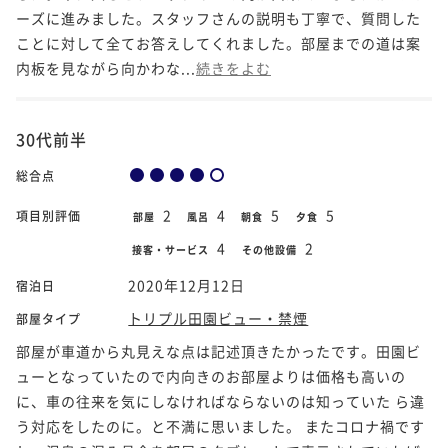
ーズに進みました。スタッフさんの説明も丁寧で、質問した
ことに対して全てお答えしてくれました。部屋までの道は案
内板を見ながら向かわな...
続きをよむ
30代前半
総合点
2
4
5
5
項目別評価
部屋
風呂
朝食
夕食
4
2
接客・サービス
その他設備
2020年12月12日
宿泊日
トリプル田園ビュー・禁煙
部屋タイプ
部屋が車道から丸見えな点は記述頂きたかったです。田園ビ
ューとなっていたので内向きのお部屋よりは価格も高いの
に、車の往来を気にしなければならないのは知っていた ら違
う対応をしたのに。と不満に思いました。 またコロナ禍です