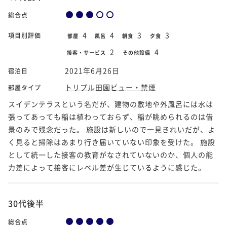
総合点
4
4
3
3
項目別評価
部屋
風呂
朝食
夕食
2
4
接客・サービス
その他設備
2021年6月26日
宿泊日
トリプル田園ビュー・禁煙
部屋タイプ
スイデンテラスという名だが、建物の敷地や外風呂には水は
張ってあっても稲は植わっておらず、稲が眺められるのは借
景のみで残念だった。 施設は新しいので一見きれいだが、よ
く見ると掃除はあまり行き届いていない印象を受けた。 施設
として統一した接客の教育がなされていないのか、個人の能
力差によって接客にレベル差が生じているように感じた。
30代後半
総合点