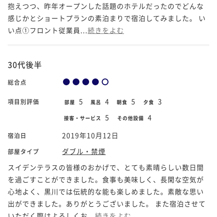
抱えつつ、昨年オープンした話題のホテルだったのでどんな
感じかとショートプランの素泊まりで宿泊してみました。 い
い点①フロント従業員...
続きをよむ
30代後半
総合点
5
4
5
3
項目別評価
部屋
風呂
朝食
夕食
5
4
接客・サービス
その他設備
2019年10月12日
宿泊日
ダブル・禁煙
部屋タイプ
スイデンテラスの皆様のおかげで、とても素晴らしい数日間
を過ごすことができました。食事も美味しく、長閑な空気が
心地よく、黒川では伝統的な能も楽しめました。素敵な思い
出ができました。ありがとうございました。 また宿泊させて
いただく際はよろしくお...
続きをよむ