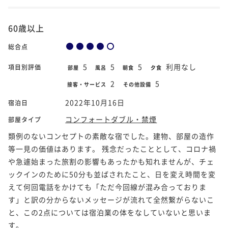
60歳以上
総合点
5
5
5
利用なし
項目別評価
部屋
風呂
朝食
夕食
2
5
接客・サービス
その他設備
2022年10月16日
宿泊日
コンフォートダブル・禁煙
部屋タイプ
類例のないコンセプトの素敵な宿でした。建物、部屋の造作
等一見の価値はあります。 残念だったこととして、コロナ禍
や急遽始まった旅割の影響もあったかも知れませんが、チェ
ックインのために50分も並ばされたこと、日を変え時間を変
えて何回電話をかけても「ただ今回線が混み合っておりま
す」と訳の分からないメッセージが流れて全然繋がらないこ
と、この2点については宿泊業の体をなしていないと思いま
す。