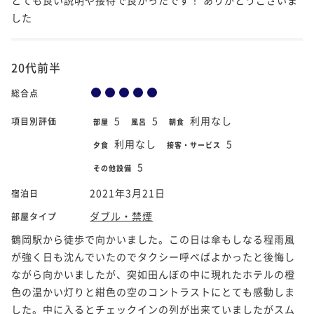
した
20代前半
総合点
5
5
利用なし
項目別評価
部屋
風呂
朝食
利用なし
5
夕食
接客・サービス
5
その他設備
2021年3月21日
宿泊日
ダブル・禁煙
部屋タイプ
鶴岡駅から徒歩で向かいました。この日は傘もしなる程雨風
が強く日も沈んでいたのでタクシー呼べばよかったと後悔し
ながら向かいましたが、突如田んぼの中に現れたホテルの橙
色の温かい灯りと紺色の空のコントラストにとても感動しま
した。中に入るとチェックインの列が出来ていましたがスム