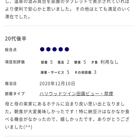
し、温泉の混み具合を部屋のタブレットで表示されていれば
より便利で安心かと思いました。 その他はとても満足のいく
滞在でした。
20代後半
総合点
5
2
5
利用なし
項目別評価
部屋
風呂
朝食
夕食
5
3
接客・サービス
その他設備
2020年12月10日
宿泊日
ハリウッドツイン田園ビュー・禁煙
部屋タイプ
母と母の実家にあるホテルに泊まり良い思い出となりまし
た。朝食が大変美味しかったです！特に納豆汁はなかなか食
べる機会がなかったので、嬉しかったです。ありがとうござ
いました(^^)