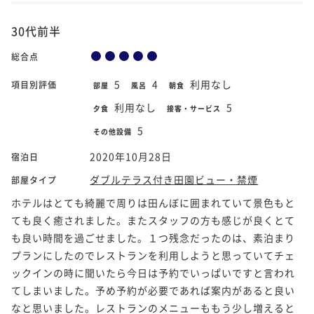
30代前半
総合点
5
4
利用なし
項目別評価
部屋
風呂
朝食
利用なし
5
夕食
接客・サービス
5
その他設備
2020年10月28日
宿泊日
ダブルテラス付き田園ビュー・禁煙
部屋タイプ
ホテルはとても綺麗で周りは田んぼに囲まれていて景色もと
ても良く癒されました。またスタッフの方も感じが良くとて
も良い時間を過ごせました。１つ残念だったのは、素泊まり
プランにしたのでレストランを利用しようと思っていてチェ
ックインの時に聞いたら今日は予約でいっぱいですと言われ
てしまいました。予め予約が必要であれば案内があると良い
なと思いました。レストランのメニューももう少し増えると