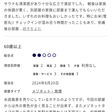
サウナも清潔感があり十分な広さで満足でした。 朝食は家族
の体調が悪く、別部屋の家族に部屋まで運んでもらいいただ
きました。いずれのお料理もおいしかったです。特にお米(雪
若丸)! チェックインが混み合う時間だったこともあり、到着
後お部屋...
続きをよむ
60歳以上
総合点
2
2
5
利用なし
項目別評価
部屋
風呂
朝食
夕食
3
3
接客・サービス
その他設備
2024年8月20日
宿泊日
メゾネット・禁煙
部屋タイプ
水田風景を売りにしているホテルのようですが、今回の部屋
からは外の景色が全く見ることが出来ず、またメゾネットタ
イプの凝った造りも年配の家族からは不評でした。利用頻度