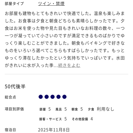
ツイン・禁煙
部屋タイプ
お部屋も建物もとてもきれいで快適でした。温泉も楽しみま
した。お食事は夕食と朝食どちらも素晴らしかったです。夕
食はお米を使った物や見た目もきれいなお料理の数々、一つ
一つが凝っていて小さいのですが満足できるものばかりでゆ
っくり楽しむことができました。朝食もバイキングで好きな
ものをいろいろ選べてこちらもすばらしかったです。もっと
ゆっくり滞在したかったという気持ちでいっぱいです。水田
がきれいに水が入った季...
続きをよむ
50代後半
総合点
5
5
5
利用なし
項目別評価
部屋
風呂
朝食
夕食
5
4
接客・サービス
その他設備
2025年11月8日
宿泊日