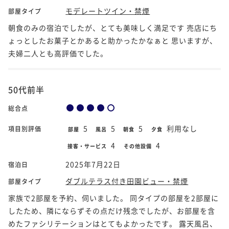
モデレートツイン・禁煙
部屋タイプ
朝食のみの宿泊でしたが、とても美味しく満足です 売店にち
ょっとしたお菓子とかあると助かったかなぁと 思いますが、
夫婦二人とも高評価でした。
50代前半
総合点
5
5
5
利用なし
項目別評価
部屋
風呂
朝食
夕食
4
4
接客・サービス
その他設備
2025年7月22日
宿泊日
ダブルテラス付き田園ビュー・禁煙
部屋タイプ
家族で2部屋を予約、伺いました。 同タイプの部屋を2部屋に
したため、隣にならずその点だけ残念でしたが、お部屋を含
めたファシリテーションはとてもよかったです。 露天風呂、