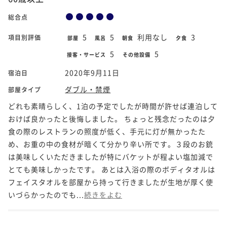
総合点
5
5
利用なし
3
項目別評価
部屋
風呂
朝食
夕食
5
5
接客・サービス
その他設備
2020年9月11日
宿泊日
ダブル・禁煙
部屋タイプ
どれも素晴らしく、1泊の予定でしたが時間が許せば連泊して
おけば良かったと後悔しました。 ちょっと残念だったのは夕
食の際のレストランの照度が低く、手元に灯が無かったた
め、お重の中の食材が暗くて分かり辛い所です。３段のお銃
は美味しくいただきましたが特にバケットが程よい塩加減で
とても美味しかったです。 あとは入浴の際のボディタオルは
フェイスタオルを部屋から持って行きましたが生地が厚く使
いづらかったのでも...
続きをよむ