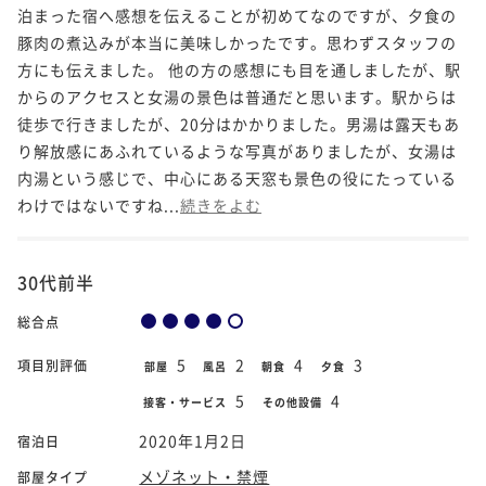
泊まった宿へ感想を伝えることが初めてなのですが、夕食の
豚肉の煮込みが本当に美味しかったです。思わずスタッフの
方にも伝えました。 他の方の感想にも目を通しましたが、駅
からのアクセスと女湯の景色は普通だと思います。駅からは
徒歩で行きましたが、20分はかかりました。男湯は露天もあ
り解放感にあふれているような写真がありましたが、女湯は
内湯という感じで、中心にある天窓も景色の役にたっている
わけではないですね...
続きをよむ
30代前半
総合点
5
2
4
3
項目別評価
部屋
風呂
朝食
夕食
5
4
接客・サービス
その他設備
2020年1月2日
宿泊日
メゾネット・禁煙
部屋タイプ