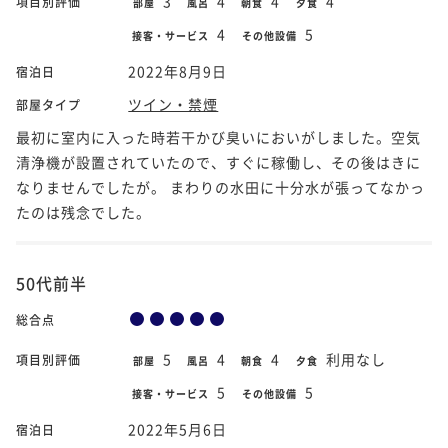
3
4
4
4
項目別評価
部屋
風呂
朝食
夕食
4
5
接客・サービス
その他設備
2022年8月9日
宿泊日
ツイン・禁煙
部屋タイプ
最初に室内に入った時若干かび臭いにおいがしました。空気
清浄機が設置されていたので、すぐに稼働し、その後はきに
なりませんでしたが。 まわりの水田に十分水が張ってなかっ
たのは残念でした。
50代前半
総合点
5
4
4
利用なし
項目別評価
部屋
風呂
朝食
夕食
5
5
接客・サービス
その他設備
2022年5月6日
宿泊日