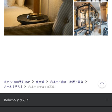
ページトップへ
ホテル•旅館予約TOP
東京都
六本木・麻布・赤坂・青山
六本木ホテルS
六本木ホテルSの写真
Reluxへようこそ