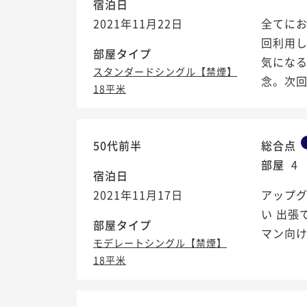
宿泊日
2021年11月22日
全てに
回利用
部屋タイプ
気にな
スタンダードシングル【禁煙】
念。次
18平米
50代前半
総合点
部屋
4
宿泊日
2021年11月17日
アップグ
い 出張
部屋タイプ
マン向け
モデレートシングル【禁煙】
18平米