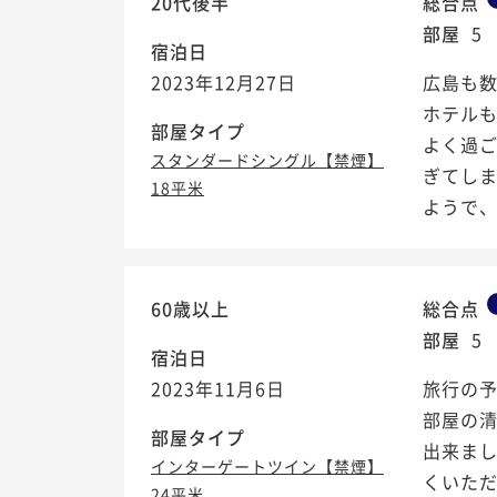
20代後半
総合点
部屋
5
宿泊日
2023年12月27日
広島も
ホテル
部屋タイプ
よく過
スタンダードシングル【禁煙】
ぎてしま
18平米
ようで、ま
60歳以上
総合点
部屋
5
宿泊日
2023年11月6日
旅行の
部屋の
部屋タイプ
出来ま
インターゲートツイン【禁煙】
くいただ
24平米