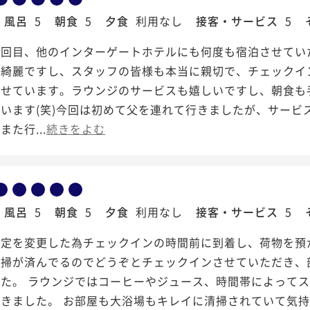
風呂
5
朝食
5
夕食
利用なし
接客・サービス
5
数回目、他のインターゲートホテルにも何度も宿泊させてい
も綺麗ですし、スタッフの皆様も本当に親切で、チェックイ
ごせています。ラウンジのサービスも嬉しいですし、朝食も
います(笑)今回は初めて父を連れて行きましたが、サービ
た行...
続きをよむ
風呂
5
朝食
5
夕食
利用なし
接客・サービス
5
予定を変更した為チェックインの時間前に到着し、荷物を預
清掃が済んでるのでどうぞとチェックインさせていただき、
した。 ラウンジではコーヒーやジュース、時間帯によって
きました。 お部屋も大浴場もキレイに清掃されていて気持