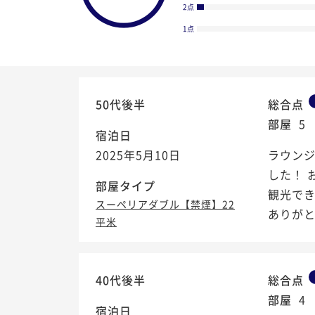
2点
1点
50代後半
総合点
部屋
5
宿泊日
2025年5月10日
ラウン
した！ 
部屋タイプ
観光でき
スーペリアダブル【禁煙】22
ありが
平米
4.5
/5
40代後半
総合点
部屋
4
宿泊日