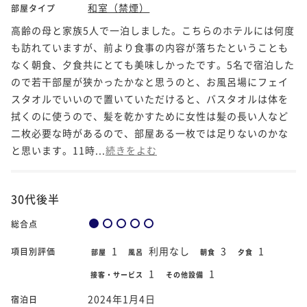
和室（禁煙）
部屋タイプ
高齢の母と家族5人で一泊しました。こちらのホテルには何度
も訪れていますが、前より食事の内容が落ちたということも
なく朝食、夕食共にとても美味しかったです。5名で宿泊した
ので若干部屋が狭かったかなと思うのと、お風呂場にフェイ
スタオルでいいので置いていただけると、バスタオルは体を
拭くのに使うので、髪を乾かすために女性は髪の長い人など
二枚必要な時があるので、部屋ある一枚では足りないのかな
と思います。11時...
続きをよむ
30代後半
総合点
1
利用なし
3
1
項目別評価
部屋
風呂
朝食
夕食
1
1
接客・サービス
その他設備
2024年1月4日
宿泊日