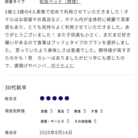
和室ベッド（禁煙）
部屋タイプ
5歳と3歳の4人家族で初めて利用させていただきました！ホ
テルはお部屋やお風呂など、ホテル内が全体的に綺麗で清潔
感もあり、とても気持ちよく利用させていただきました。あ
りがとうございました！ まだ子供達も小さく、まだまだ好き
嫌いがあるので食事はブッフェタイプのプランを選択しまし
た。 思っていたより美味しさは普通でした。期待値が高すぎ
たのかも！笑 カレーはありましたがピリ辛にも感じたの
で、唐揚げやハンバ...
続きをよむ
30代前半
総合点
5
5
5
5
項目別評価
部屋
風呂
朝食
夕食
5
5
接客・サービス
その他設備
2020年8月14日
宿泊日