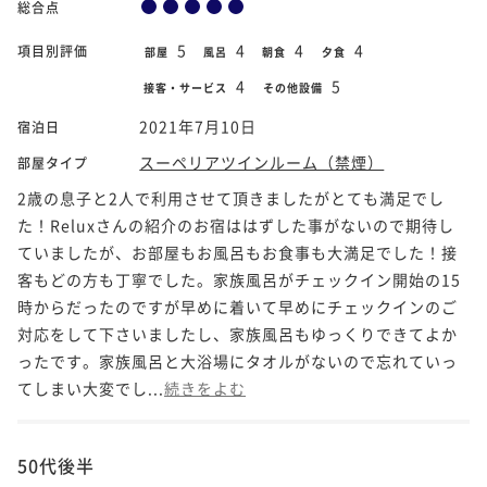
総合点
5
4
4
4
項目別評価
部屋
風呂
朝食
夕食
4
5
接客・サービス
その他設備
2021年7月10日
宿泊日
スーペリアツインルーム（禁煙）
部屋タイプ
2歳の息子と2人で利用させて頂きましたがとても満足でし
た！Reluxさんの紹介のお宿ははずした事がないので期待し
ていましたが、お部屋もお風呂もお食事も大満足でした！接
客もどの方も丁寧でした。家族風呂がチェックイン開始の15
時からだったのですが早めに着いて早めにチェックインのご
対応をして下さいましたし、家族風呂もゆっくりできてよか
ったです。家族風呂と大浴場にタオルがないので忘れていっ
てしまい大変でし...
続きをよむ
50代後半