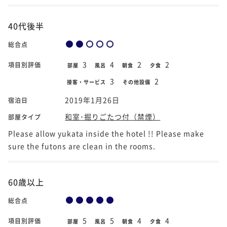
40代後半
総合点
3
4
2
2
項目別評価
部屋
風呂
朝食
夕食
3
2
接客・サービス
その他設備
2019年1月26日
宿泊日
和室･掘りごたつ付（禁煙）
部屋タイプ
Please allow yukata inside the hotel !! Please make
sure the futons are clean in the rooms.
60歳以上
総合点
5
5
4
4
項目別評価
部屋
風呂
朝食
夕食