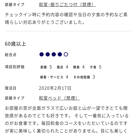
和室･掘りごたつ付（禁煙）
部屋タイプ
チェックイン時に予約内容の確認や当日の夕食の予約など素
晴らしい対応ありがとうございました。
60歳以上
総合点
5
4
4
5
項目別評価
部屋
風呂
朝食
夕食
4
3
接客・サービス
その他設備
2020年2月17日
宿泊日
和室ベッド（禁煙）
部屋タイプ
お部屋の窓が全面ガラスで広いお庭と山が一望できとても開
放感があるのでとても好きです。 そして一番気に入っている
のがお食事です。毎回和食のコースをいただいているのです
が実に美味しく裏切られたことがありません。目にも美しく