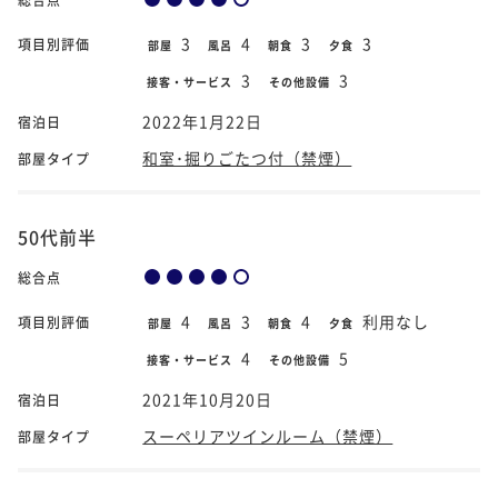
3
4
3
3
項目別評価
部屋
風呂
朝食
夕食
3
3
接客・サービス
その他設備
2022年1月22日
宿泊日
和室･掘りごたつ付（禁煙）
部屋タイプ
50代前半
総合点
4
3
4
利用なし
項目別評価
部屋
風呂
朝食
夕食
4
5
接客・サービス
その他設備
2021年10月20日
宿泊日
スーペリアツインルーム（禁煙）
部屋タイプ