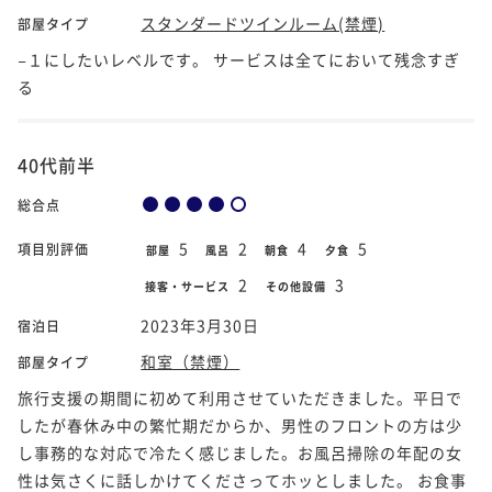
スタンダードツインルーム(禁煙)
部屋タイプ
−１にしたいレベルです。 サービスは全てにおいて残念すぎ
る
40代前半
総合点
5
2
4
5
項目別評価
部屋
風呂
朝食
夕食
2
3
接客・サービス
その他設備
2023年3月30日
宿泊日
和室（禁煙）
部屋タイプ
旅行支援の期間に初めて利用させていただきました。平日で
したが春休み中の繁忙期だからか、男性のフロントの方は少
し事務的な対応で冷たく感じました。お風呂掃除の年配の女
性は気さくに話しかけてくださってホッとしました。 お食事