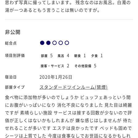
思わず写真に撮ってしまいます。 残念なのはお風呂。白濁の
湯が一つあるともう言うことは無いのですが。
非公開
総合点
5
4
1
1
項目別評価
部屋
風呂
朝食
夕食
2
5
接客・サービス
その他設備
2020年1月26日
宿泊日
スタンダードツインルーム(禁煙)
部屋タイプ
食べ物に添加物が多いのでしょうか ビュッフェあっという間
にお腹がいっぱいになり 消化不良になりました 見た目は綺麗
ですが 素晴らしい施設 サービスは接する回数が少ないので評
価が正しくはないかもしれまんが 嫌な感じはしませんが 待た
せれることが多いです エステは良かったです ベッドも固めで
シーツは上質でした 今度は食事なしでお世話になるかもしれ