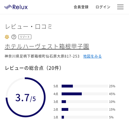
会員登録
ログイン
レビュー・口コミ
リゾート
ホテルハーヴェスト箱根甲子園
神奈川県足柄下郡箱根町仙石原大原817-253
地図をみる
レビューの総合点
（20件）
5点
25
%
3.7
4点
45
%
/5
3点
10
%
2点
15
%
1点
5
%