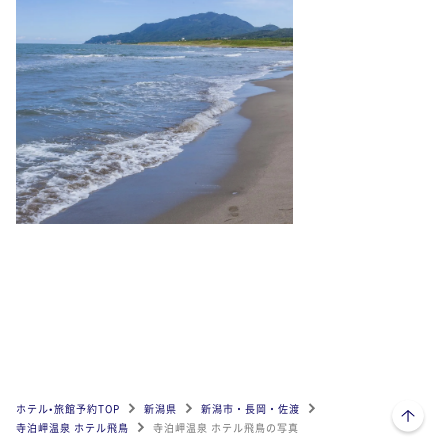
ページトップへ
ホテル•旅館予約TOP
新潟県
新潟市・長岡・佐渡
寺泊岬温泉 ホテル飛鳥
寺泊岬温泉 ホテル飛鳥の写真