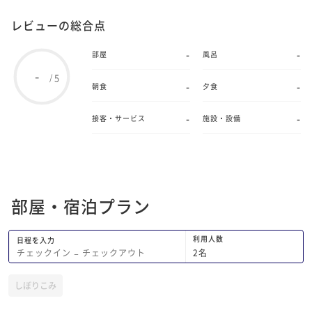
レビューの総合点
-
-
部屋
風呂
-
5
/
-
-
朝食
夕食
-
-
接客・サービス
施設・設備
部屋・宿泊プラン
利用人数
日程を入力
2
名
チェックイン
−
チェックアウト
しぼりこみ