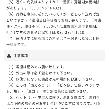
（5）近くに病院はありますか？→堅田に琵琶湖大橋病院
があります。 TEL 077-573-4321 

（6）荷物を事前に送りたいのですが、どちらへ送れば宜
しいですか？→宿泊当日午後着でお願い致します。（冷凍
便・クール便は不可）〒520-0471滋賀県大津市葛川細川
町7-1すずめのおやど宛て TEL 080-3824-1518 

（7）宿泊せずに帰る場合の料金は？→宿泊した場合と同
注意事項
（1）喫煙は屋外でお願い致します。

（2）外出の際は必ず鍵をかけて下さい。

（3）お使いになった備品は元の場所にお返し下さい。

（4）ごみは「燃えるゴミ」・「ビン類、缶類、ペットボ
トル類」・「生ゴミ」の分別収集にご協力下さい。

（5）ペット（小・中型犬に限り、原則２匹まで）の同伴
はご予約の際その旨お申し付け頂いた方に限ります。料金