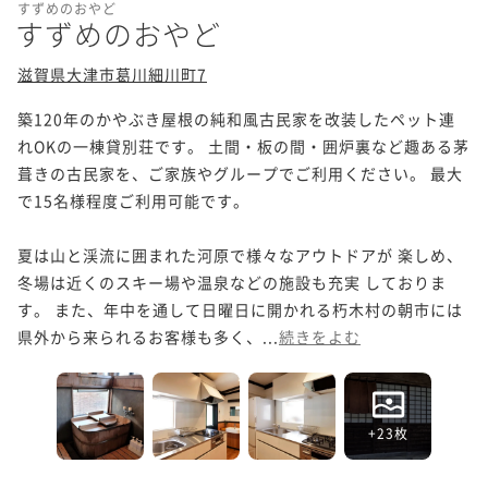
すずめのおやど
すずめのおやど
滋賀県大津市葛川細川町7
築120年のかやぶき屋根の純和風古民家を改装したペット連
れOKの一棟貸別荘です。 土間・板の間・囲炉裏など趣ある茅
葺きの古民家を、ご家族やグループでご利用ください。 最大
で15名様程度ご利用可能です。

夏は山と渓流に囲まれた河原で様々なアウトドアが 楽しめ、
冬場は近くのスキー場や温泉などの施設も充実 しておりま
す。 また、年中を通して日曜日に開かれる朽木村の朝市には
県外から来られるお客様も多く、...
続きをよむ
+23枚