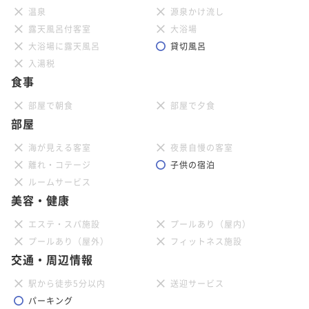
温泉
源泉かけ流し
露天風呂付客室
大浴場
大浴場に露天風呂
貸切風呂
入湯税
食事
部屋で朝食
部屋で夕食
部屋
海が見える客室
夜景自慢の客室
離れ・コテージ
子供の宿泊
ルームサービス
美容・健康
エステ・スパ施設
プールあり（屋内）
プールあり（屋外）
フィットネス施設
交通・周辺情報
駅から徒歩5分以内
送迎サービス
パーキング