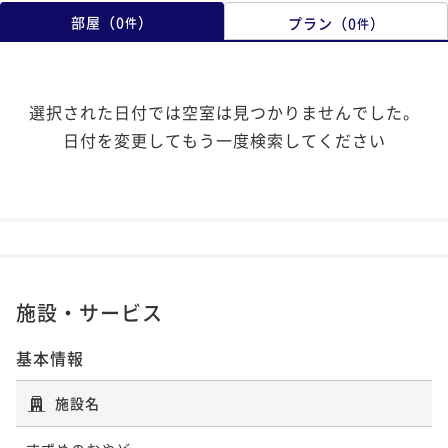
部屋
（
0
）
プラン
（
0
）
件
件
選択された日付では空室は見つかりませんでした。
日付を変更してもう一度検索してください
施設・サービス
基本情報
施設名