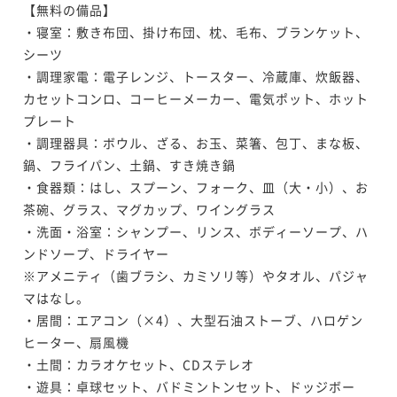
【無料の備品】

・寝室：敷き布団、掛け布団、枕、毛布、ブランケット、
シーツ

・調理家電：電子レンジ、トースター、冷蔵庫、炊飯器、
カセットコンロ、コーヒーメーカー、電気ポット、ホット
プレート

・調理器具：ボウル、ざる、お玉、菜箸、包丁、まな板、
鍋、フライパン、土鍋、すき焼き鍋

・食器類：はし、スプーン、フォーク、皿（大・小）、お
茶碗、グラス、マグカップ、ワイングラス

・洗面・浴室：シャンプー、リンス、ボディーソープ、ハ
ンドソープ、ドライヤー

※アメニティ（歯ブラシ、カミソリ等）やタオル、パジャ
マはなし。	

・居間：エアコン（×4）、大型石油ストーブ、ハロゲン
ヒーター、扇風機

・土間：カラオケセット、CDステレオ	

・遊具：卓球セット、バドミントンセット、ドッジボー