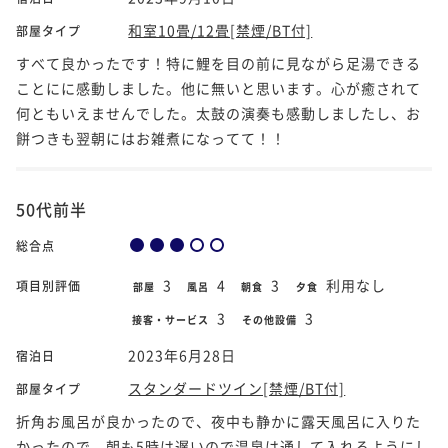
和室10畳/12畳[禁煙/BT付]
部屋タイプ
すべて良かったです！特に鯉を目の前に見ながら足湯できる
ことにに感動しました。他に無いと思います。心が癒されて
何ともいえませんでした。太鼓の演奏も感動しましたし、お
餅つきも翌朝にはお雑煮になってて！！
50代前半
総合点
3
4
3
利用なし
項目別評価
部屋
風呂
朝食
夕食
3
3
接客・サービス
その他設備
2023年6月28日
宿泊日
スタンダードツイン[禁煙/BT付]
部屋タイプ
折角お風呂が良かったので、夜中も静かに露天風呂に入りた
かったので、朝も5時は遅いので温泉は通して入れるようにし