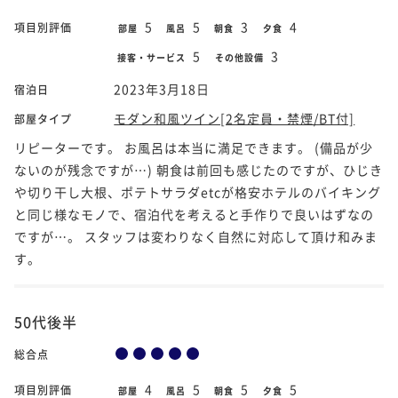
5
5
3
4
項目別評価
部屋
風呂
朝食
夕食
5
3
接客・サービス
その他設備
2023年3月18日
宿泊日
モダン和風ツイン[2名定員・禁煙/BT付]
部屋タイプ
リピーターです。 お風呂は本当に満足できます。 (備品が少
ないのが残念ですが…) 朝食は前回も感じたのですが、ひじき
や切り干し大根、ポテトサラダetcが格安ホテルのバイキング
と同じ様なモノで、宿泊代を考えると手作りで良いはずなの
ですが…。 スタッフは変わりなく自然に対応して頂け和みま
す。
50代後半
総合点
4
5
5
5
項目別評価
部屋
風呂
朝食
夕食