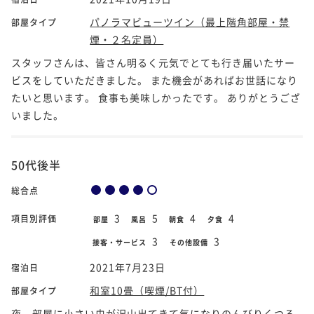
パノラマビューツイン（最上階角部屋・禁
部屋タイプ
煙・２名定員）
スタッフさんは、皆さん明るく元気でとても行き届いたサー
ビスをしていただきました。 また機会があればお世話になり
たいと思います。 食事も美味しかったです。 ありがとうござ
いました。
50代後半
総合点
3
5
4
4
項目別評価
部屋
風呂
朝食
夕食
3
3
接客・サービス
その他設備
2021年7月23日
宿泊日
和室10畳（喫煙/BT付）
部屋タイプ
夜、部屋に小さい虫が沢山出てきて気になりのんびりくつろ