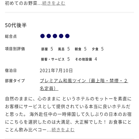
初めてのお野菜...
続きをよむ
50代後半
総合点
5
5
5
5
項目別評価
部屋
風呂
朝食
夕食
5
4
接客・サービス
その他設備
2021年7月10日
宿泊日
プレミアム和風ツイン（最上階・禁煙・２
部屋タイプ
名定員）
自然のままに、心のままに というホテルのモットーを素直に
お客様にサービスとして提供されている本当に良いホテルだ
と思った。 海外赴任中の一時帰国して久しぶりの日本のお宿
にこちらを選択したのは大満足、大正解でした！ お食事にと
ことん飲み比べコー...
続きをよむ