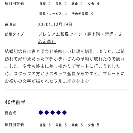
4
4
4
4
項目別評価
部屋
風呂
朝食
夕食
5
3
接客・サービス
その他設備
2020年12月19日
宿泊日
プレミアム和風ツイン（最上階・禁煙・２
部屋タイプ
名定員）
結婚記念日に妻と温泉と美味しい料理を堪能しようと、以前
訪れて好印象だった下部ホテルさんの予約が取れたので訪れ
ました、夕食も終末に差し掛かりデザートに行こうとした
時、スタッフの方からスタッフ全員からですと、プレートに
お祝いの文字が描かれたフル...
続きをよむ
40代前半
総合点
5
5
5
5
項目別評価
部屋
風呂
朝食
夕食