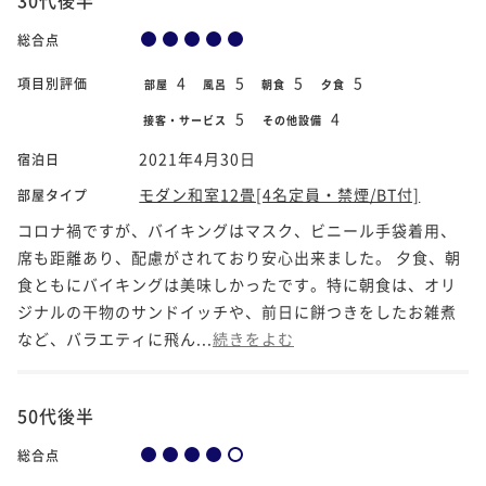
総合点
4
5
5
5
項目別評価
部屋
風呂
朝食
夕食
5
4
接客・サービス
その他設備
2021年4月30日
宿泊日
モダン和室12畳[4名定員・禁煙/BT付]
部屋タイプ
コロナ禍ですが、バイキングはマスク、ビニール手袋着用、
席も距離あり、配慮がされており安心出来ました。 夕食、朝
食ともにバイキングは美味しかったです。特に朝食は、オリ
ジナルの干物のサンドイッチや、前日に餅つきをしたお雑煮
など、バラエティに飛ん...
続きをよむ
50代後半
総合点