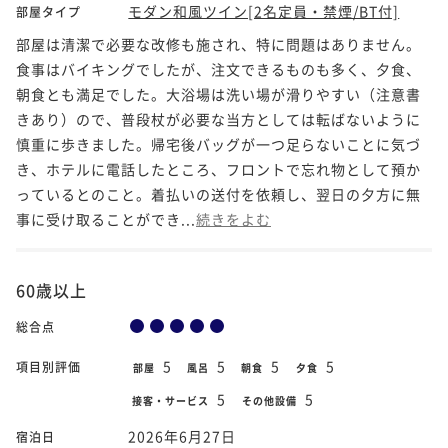
モダン和風ツイン[2名定員・禁煙/BT付]
部屋タイプ
部屋は清潔で必要な改修も施され、特に問題はありません。
食事はバイキングでしたが、注文できるものも多く、夕食、
朝食とも満足でした。大浴場は洗い場が滑りやすい（注意書
きあり）ので、普段杖が必要な当方としては転ばないように
慎重に歩きました。帰宅後バッグが一つ足らないことに気づ
き、ホテルに電話したところ、フロントで忘れ物として預か
っているとのこと。着払いの送付を依頼し、翌日の夕方に無
事に受け取ることができ...
続きをよむ
60歳以上
総合点
5
5
5
5
項目別評価
部屋
風呂
朝食
夕食
5
5
接客・サービス
その他設備
2026年6月27日
宿泊日