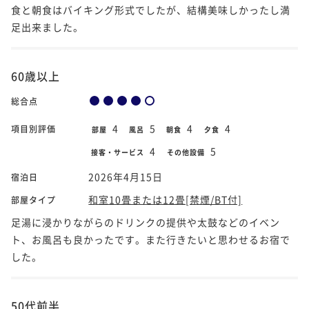
食と朝食はバイキング形式でしたが、結構美味しかったし満
足出来ました。
60歳以上
総合点
4
5
4
4
項目別評価
部屋
風呂
朝食
夕食
4
5
接客・サービス
その他設備
2026年4月15日
宿泊日
和室10畳または12畳[禁煙/BT付]
部屋タイプ
足湯に浸かりながらのドリンクの提供や太鼓などのイベン
ト、お風呂も良かったです。また行きたいと思わせるお宿で
した。
50代前半