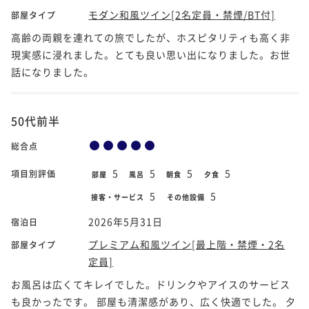
モダン和風ツイン[2名定員・禁煙/BT付]
部屋タイプ
高齢の両親を連れての旅でしたが、ホスピタリティも高く非
現実感に浸れました。とても良い思い出になりました。お世
話になりました。
50代前半
総合点
5
5
5
5
項目別評価
部屋
風呂
朝食
夕食
5
5
接客・サービス
その他設備
2026年5月31日
宿泊日
プレミアム和風ツイン[最上階・禁煙・2名
部屋タイプ
定員]
お風呂は広くてキレイでした。ドリンクやアイスのサービス
も良かったです。 部屋も清潔感があり、広く快適でした。 夕