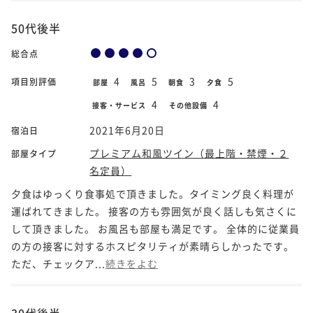
50代後半
総合点
4
5
3
5
項目別評価
部屋
風呂
朝食
夕食
4
4
接客・サービス
その他設備
2021年6月20日
宿泊日
プレミアム和風ツイン（最上階・禁煙・２
部屋タイプ
名定員）
夕食はゆっくり食事処で頂きました。タイミング良く料理が
運ばれてきました。 接客の方も雰囲気が良く話しも気さくに
して頂きました。 お風呂も部屋も満足です。 全体的に従業員
の方の接客に対するホスピタリティが素晴らしかったです。
ただ、チェックア...
続きをよむ
30代後半