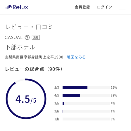
会員登録
ログイン
レビュー・口コミ
旅館
下部ホテル
山梨県南巨摩郡身延町上之平1900
地図をみる
レビューの総合点
（90件）
5点
55
%
4.5
4点
38
%
/5
3点
4
%
2点
1
%
1点
0
%