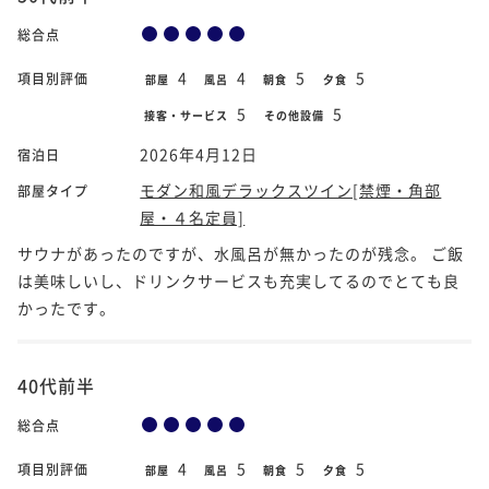
総合点
4
4
5
5
項目別評価
部屋
風呂
朝食
夕食
5
5
接客・サービス
その他設備
2026年4月12日
宿泊日
モダン和風デラックスツイン[禁煙・角部
部屋タイプ
屋・４名定員]
サウナがあったのですが、水風呂が無かったのが残念。 ご飯
は美味しいし、ドリンクサービスも充実してるのでとても良
かったです。
40代前半
総合点
4
5
5
5
項目別評価
部屋
風呂
朝食
夕食