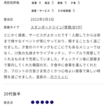
4
5
5
5
項目別評価
部屋
風呂
朝食
夕食
5
5
接客・サービス
その他設備
2022年5月3日
宿泊日
スタンダードツイン[禁煙/BT付]
部屋タイプ
とにかく接客、サービスがよかったです！入館してからは夜
まで様々なイベントが常にやっており、暇することなく過ご
せました。夕食のバイキングもどこにでもあるメニューでは
なく、川魚の丸焼きやライブキッチン、テーブルで用意して
くれるものまで充実していました。チェックイン後に部屋ま
で案内してくれた韓国の方、夕食中に食事を運んでくれた
方、フロントの方皆さま気さくかつ心地よい接客で楽しい時
間を過ごせました。温泉の...
続きをよむ
20代後半
総合点