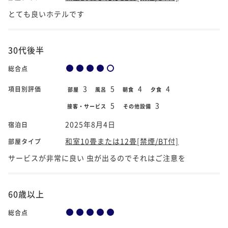
とても良いホテルです
30代後半
総合点
3
5
4
4
項目別評価
部屋
風呂
朝食
夕食
5
3
接客・サービス
その他設備
2025年8月4日
宿泊日
和室10畳または12畳[禁煙/BT付]
部屋タイプ
サービスが非常に良い 虫が出るのでそれはご注意を
60歳以上
総合点