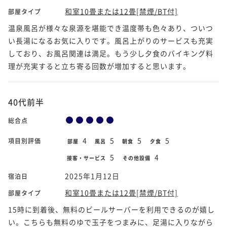
和室10畳または12畳[禁煙/BT付]
部屋タイプ
温泉風呂が様々な泉源を堪能でき温度帯も色々あり、ついつ
い長湯になるお気に入りです。風呂上がりのサービスも充実
しており、お風呂関連は満足。もう少し夕食のバイキング料
理が充実すると立ち寄る回数が増加すると思います。
40代前半
総合点
4
5
5
5
項目別評価
部屋
風呂
朝食
夕食
5
4
接客・サービス
その他設備
2025年1月12日
宿泊日
和室10畳または12畳[禁煙/BT付]
部屋タイプ
15時に到着後、無料のビールサーバーを利用できるのが嬉し
い。こちらも無料のゆで玉子をつまみに、足湯に入りながら