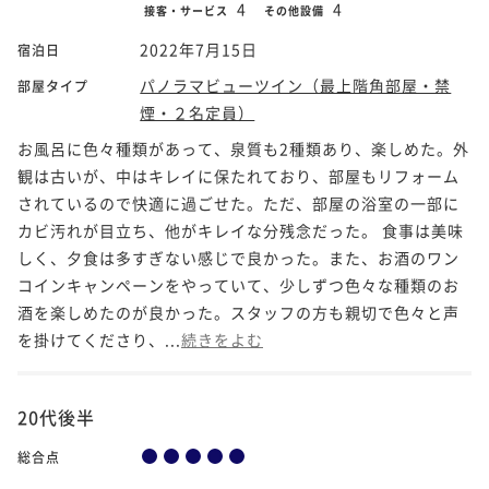
4
4
接客・サービス
その他設備
2022年7月15日
宿泊日
パノラマビューツイン（最上階角部屋・禁
部屋タイプ
煙・２名定員）
お風呂に色々種類があって、泉質も2種類あり、楽しめた。外
観は古いが、中はキレイに保たれており、部屋もリフォーム
されているので快適に過ごせた。ただ、部屋の浴室の一部に
カビ汚れが目立ち、他がキレイな分残念だった。 食事は美味
しく、夕食は多すぎない感じで良かった。また、お酒のワン
コインキャンペーンをやっていて、少しずつ色々な種類のお
酒を楽しめたのが良かった。スタッフの方も親切で色々と声
を掛けてくださり、...
続きをよむ
20代後半
総合点