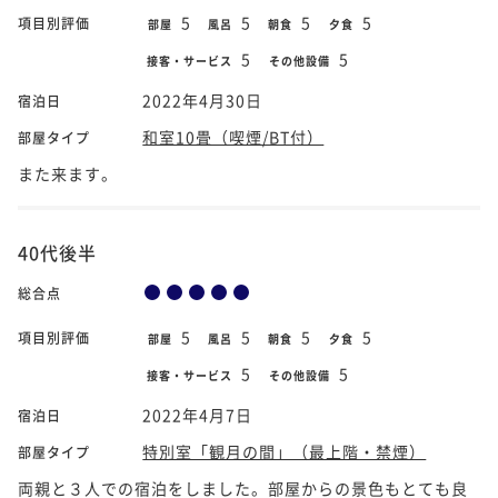
5
5
5
5
項目別評価
部屋
風呂
朝食
夕食
5
5
接客・サービス
その他設備
2022年4月30日
宿泊日
和室10畳（喫煙/BT付）
部屋タイプ
また来ます。
40代後半
総合点
5
5
5
5
項目別評価
部屋
風呂
朝食
夕食
5
5
接客・サービス
その他設備
2022年4月7日
宿泊日
特別室「観月の間」（最上階・禁煙）
部屋タイプ
両親と３人での宿泊をしました。部屋からの景色もとても良