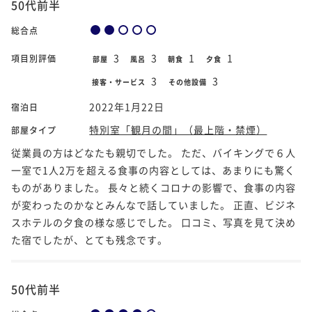
50代前半
総合点
3
3
1
1
項目別評価
部屋
風呂
朝食
夕食
3
3
接客・サービス
その他設備
2022年1月22日
宿泊日
特別室「観月の間」（最上階・禁煙）
部屋タイプ
従業員の方はどなたも親切でした。 ただ、バイキングで６人
一室で1人2万を超える食事の内容としては、あまりにも驚く
ものがありました。 長々と続くコロナの影響で、食事の内容
が変わったのかなとみんなで話していました。 正直、ビジネ
スホテルの夕食の様な感じでした。 口コミ、写真を見て決め
た宿でしたが、とても残念です。
50代前半