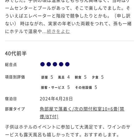
ームセンターとプールがあって、そこで楽しんでました。そ
ういえばエレベーターと階段で競争したりとかも。（申し訳
ない） 時はながれ、実家の年老いた両親をつれて、孫も一緒
にホテルで温泉や...
続きをよむ
40代前半
総合点
5
4
5
5
項目別評価
部屋
風呂
朝食
夕食
5
5
接客・サービス
その他設備
2024年4月28日
宿泊日
角部屋で落着く/次の間付和室10+6畳[禁
部屋タイプ
煙/BT付]
子供はホテルのイベントに参加して大満足です、ワインのサ
ービスも露天風呂も嬉しかったです。おすすめします。