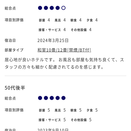
総合点
4
4
4
4
項目別評価
部屋
風呂
朝食
夕食
4
4
接客・サービス
その他設備
2024年3月25日
宿泊日
和室10畳/12畳[禁煙/BT付]
部屋タイプ
居心地が良いホテルです。 お風呂も部屋も気持ち良くて、ス
タッフの方々も細かく配慮されてるのを感じます。
50代後半
総合点
5
5
5
5
項目別評価
部屋
風呂
朝食
夕食
5
5
接客・サービス
その他設備
2023年9月10日
宿泊日