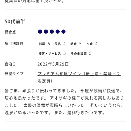
従業員の対応は全て良かった。
50代前半
総合点
5
4
5
4
項目別評価
部屋
風呂
朝食
夕食
5
5
接客・サービス
その他設備
2022年3月29日
宿泊日
プレミアム和風ツイン（最上階・禁煙・２
部屋タイプ
名定員）
皆さま、頑張りが伝わってきました。 部屋が設備が快適で、
居心地良かったです。 アオサギの様子が見れる楽しみもあり
ました。 太鼓の演舞が素晴らしいかった。 強いていうなら、
温泉がぬるかったです。 また、是非行きたいです。