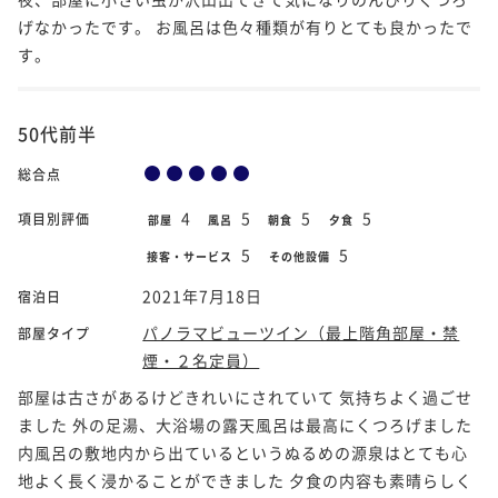
げなかったです。 お風呂は色々種類が有りとても良かったで
す。
50代前半
総合点
4
5
5
5
項目別評価
部屋
風呂
朝食
夕食
5
5
接客・サービス
その他設備
2021年7月18日
宿泊日
パノラマビューツイン（最上階角部屋・禁
部屋タイプ
煙・２名定員）
部屋は古さがあるけどきれいにされていて 気持ちよく過ごせ
ました 外の足湯、大浴場の露天風呂は最高にくつろげました
内風呂の敷地内から出ているというぬるめの源泉はとても心
地よく長く浸かることができました 夕食の内容も素晴らしく