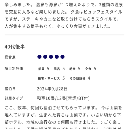
楽しめました。 温泉も源泉が1つ増えたようで、3種類の温泉
を交互に入るなど楽しめました。 夕食はビュッフェスタイル
ですが、ステーキやカニなど取り分けてもらうスタイルで、
人が集中する様子もなく、ゆっくり食事ができました。
40代後半
総合点
5
5
5
5
項目別評価
部屋
風呂
朝食
夕食
5
4
接客・サービス
その他設備
2024年9月28日
宿泊日
和室10畳/12畳[禁煙/BT付]
部屋タイプ
ここ、数年、何回も宿泊させてもらっています。 今は山梨を
離れていますが、生まれた育ちは山梨です。小さい頃から下
部ホテル、地域の旅行なので何回も行きました。すごく楽し
みでした。子供の頃は温泉などもちろん興味なく、当時はゲ