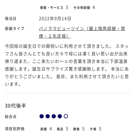
5
4
接客・サービス
その他設備
2022年9月14日
宿泊日
パノラマビューツイン（最上階角部屋・禁
部屋タイプ
煙・２名定員）
今回母の誕生日での御祝いに利用させて頂きました。 スタッ
フさん皆さんとても良い方々で母には凄く良い思い出が出来
帰り道また、ここ来たいわ～☺️の言葉を頂き本当に下部温泉
感謝します。誕生日サプライズ驚き感謝致します。 本当にあ
りがとうございました。 是非、また利用させて頂きたいと思
います。
30代後半
総合点
4
5
5
5
項目別評価
部屋
風呂
朝食
夕食