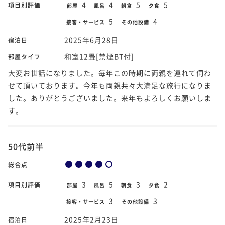
4
4
5
5
項目別評価
部屋
風呂
朝食
夕食
5
4
接客・サービス
その他設備
2025年6月28日
宿泊日
和室12畳[禁煙BT付]
部屋タイプ
大変お世話になりました。毎年この時期に両親を連れて伺わ
せて頂いております。今年も両親共々大満足な旅行になりま
した。ありがとうございました。来年もよろしくお願いしま
す。
50代前半
総合点
3
5
3
2
項目別評価
部屋
風呂
朝食
夕食
3
3
接客・サービス
その他設備
2025年2月23日
宿泊日