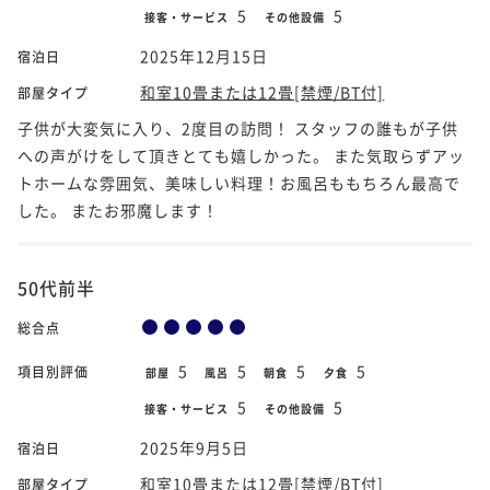
5
5
接客・サービス
その他設備
2025年12月15日
宿泊日
和室10畳または12畳[禁煙/BT付]
部屋タイプ
子供が大変気に入り、2度目の訪問！ スタッフの誰もが子供
への声がけをして頂きとても嬉しかった。 また気取らずアッ
トホームな雰囲気、美味しい料理！お風呂ももちろん最高で
した。 またお邪魔します！
50代前半
総合点
5
5
5
5
項目別評価
部屋
風呂
朝食
夕食
5
5
接客・サービス
その他設備
2025年9月5日
宿泊日
和室10畳または12畳[禁煙/BT付]
部屋タイプ