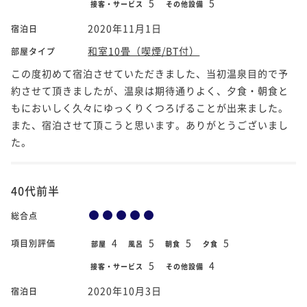
5
5
接客・サービス
その他設備
2020年11月1日
宿泊日
和室10畳（喫煙/BT付）
部屋タイプ
この度初めて宿泊させていただきました、当初温泉目的で予
約させて頂きましたが、温泉は期待通りよく、夕食・朝食と
もにおいしく久々にゆっくりくつろげることが出来ました。
また、宿泊させて頂こうと思います。ありがとうございまし
た。
40代前半
総合点
4
5
5
5
項目別評価
部屋
風呂
朝食
夕食
5
4
接客・サービス
その他設備
2020年10月3日
宿泊日