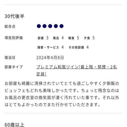
30代後半
総合点
3
4
5
5
項目別評価
部屋
風呂
朝食
夕食
4
4
接客・サービス
その他設備
2024年4月8日
宿泊日
プレミアム和風ツイン[最上階・禁煙・2名
部屋タイプ
定員]
お部屋も綺麗に清掃されていてとても過ごしやすく夕御飯の
ビュッフェもどれも美味しかったです。ちょっと残念なのは
お風呂の更衣室の換気扇が凄く汚れていた事です。それ以外
はとてもよかったのでまた行かせていただきます。
60歳以上