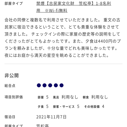
禁煙【古民家文化財 笠松亭】1-8名利
部屋タイプ
用 ※Wi-fi無料
会社の同僚と複数名で利用させていただきました。 重文の古
民家に宿泊できるということで、とても貴重な体験をさせて
頂きました。 チェックインの際に家屋の歴史等の説明をして
くださったがとてもよかったです。また、夕食は4400円のプ
ランを頼みましたが、十分な量でどれも美味しかったです。
夜にはお庭から満天の星空を眺めることができました。
非公開
総合点
5
利用なし
利用なし
項目別評価
部屋
風呂
朝食
5
5
4
夕食
接客・サービス
その他設備
2021年11月7日
宿泊日
笠松亭
部屋タイプ