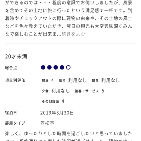
ができるのでは・・・程度の意識でお伺いしましたが、風景
を含めてその土地に旅に行ったという満足感で一杯です。到
着時やチェックアウトの際に建物の由来や、その土地の風土
などを色々教えていただき、翌日の観光も大変興味深くみん
なで楽しむことが出来ま...
続きをよむ
20才未満
総合点
4
利用なし
利用なし
項目別評価
部屋
風呂
朝食
利用なし
5
夕食
接客・サービス
4
その他設備
2019年3月30日
宿泊日
笠松亭
部屋タイプ
楽しく、ゆったりとした時間を過ごしたいと思っていました
ので、想像通りの充実した時間が過ごせました。建物の由来