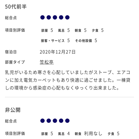
50代前半
総合点
5
5
5
5
項目別評価
部屋
風呂
朝食
夕食
5
5
接客・サービス
その他設備
2020年12月27日
宿泊日
笠松亭
部屋タイプ
乳児がいるため寒さを心配していましたがストーブ、エアコ
ンに加え電気カーペットもあり快適に過ごせました。一棟貸
しの環境から感染症の心配もなくゆっくり出来ました。
非公開
総合点
5
4
利用なし
5
項目別評価
部屋
風呂
朝食
夕食