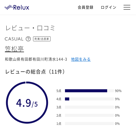
会員登録
ログイン
レビュー・口コミ
町家/古民家
笠松亭
和歌山県有田郡有田川町清水144-3
地図をみる
レビューの総合点
（11件）
5点
90
%
4.9
4点
9
%
/5
3点
0
%
2点
0
%
1点
0
%