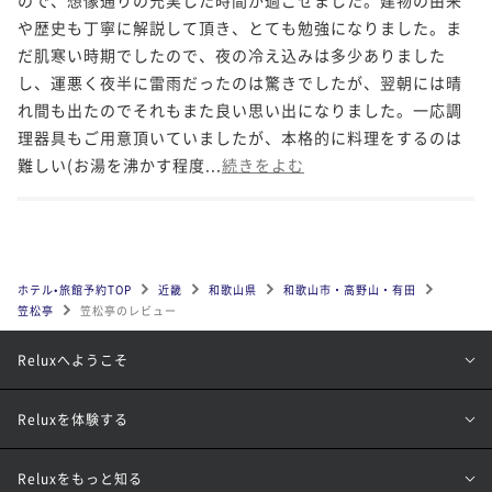
や歴史も丁寧に解説して頂き、とても勉強になりました。ま
だ肌寒い時期でしたので、夜の冷え込みは多少ありました
し、運悪く夜半に雷雨だったのは驚きでしたが、翌朝には晴
れ間も出たのでそれもまた良い思い出になりました。一応調
理器具もご用意頂いていましたが、本格的に料理をするのは
難しい(お湯を沸かす程度...
続きをよむ
ホテル•旅館予約TOP
近畿
和歌山県
和歌山市・高野山・有田
笠松亭
笠松亭のレビュー
Reluxへようこそ
Reluxを体験する
Reluxをもっと知る