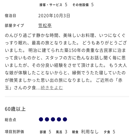
5
5
接客・サービス
その他設備
2020年10月3日
宿泊日
笠松亭
部屋タイプ
のんびり過ごす静かな時間、美味しいお料理、いつになくぐ
っすり眠れ、最高の旅となりました。 どうもありがとうござ
いました。 明治に建てられた築150年の貴重な古民家に泊ま
って良いものかと、スタッフの方に色んなお話し聞く毎に思
いましたが、その分良い経験をさせて頂けました。 もう大人
な娘が体験したことないからと、縁側でうたた寝していたの
が微笑ましかった思い出の旅になりました。 ご近所の「赤
玉」さんの夕食...
続きをよむ
60歳以上
総合点
5
3
利用なし
5
項目別評価
部屋
風呂
朝食
夕食