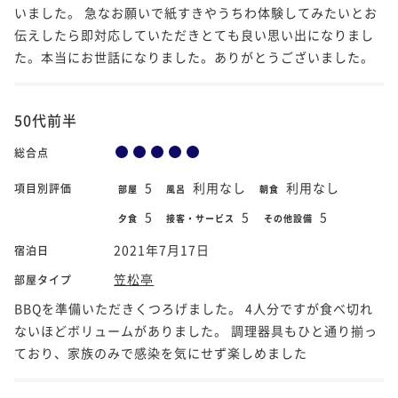
いました。 急なお願いで紙すきやうちわ体験してみたいとお
伝えしたら即対応していただきとても良い思い出になりまし
た。本当にお世話になりました。ありがとうございました。
50代前半
総合点
5
利用なし
利用なし
項目別評価
部屋
風呂
朝食
5
5
5
夕食
接客・サービス
その他設備
2021年7月17日
宿泊日
笠松亭
部屋タイプ
BBQを準備いただきくつろげました。 4人分ですが食べ切れ
ないほどボリュームがありました。 調理器具もひと通り揃っ
ており、家族のみで感染を気にせず楽しめました