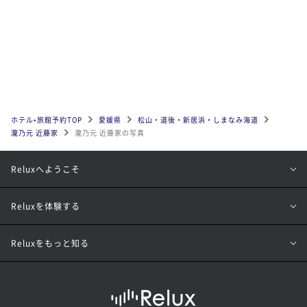
ホテル•旅館予約TOP
愛媛県
松山・道後・新居浜・しまなみ海道
瀧乃元 近藤家
瀧乃元 近藤家の写真
Reluxへようこそ
Reluxを体験する
Reluxをもっと知る