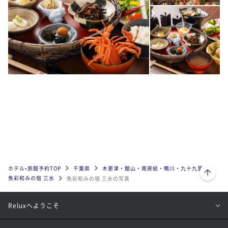
ページトップへ
ホテル•旅館予約TOP
千葉県
木更津・館山・南房総・鴨川・九十九里
魚彩和みの宿 三水
魚彩和みの宿 三水の写真
Reluxへようこそ