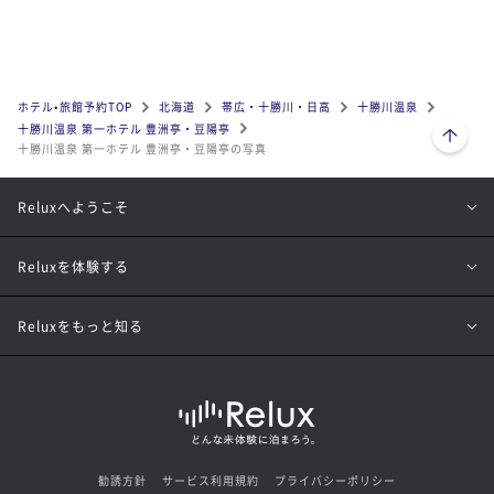
ホテル•旅館予約TOP
北海道
帯広・十勝川・日高
十勝川温泉
ページトップへ
十勝川温泉 第一ホテル 豊洲亭・豆陽亭
十勝川温泉 第一ホテル 豊洲亭・豆陽亭の写真
Reluxへようこそ
Reluxを体験する
Reluxをもっと知る
勧誘方針
サービス利用規約
プライバシーポリシー