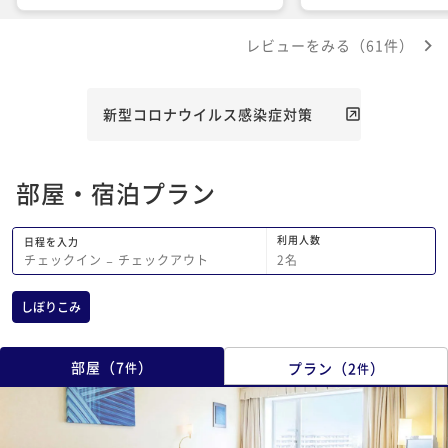
回はバスローブがあったのに今回はな
はリピートしたいです
く、フェイススチーマーも電源が入らな
レビューをみる（61件）
くて利用できませんでした。一緒に泊ま
った娘が、お風呂で温まった後バスロー
ブを着てパックをしてスチーマーをあて
ようと思っていたので非常に残念がって
新型コロナウイルス感染症対策
いました。
部屋・宿泊プラン
利用人数
日程を入力
2
名
チェックイン
−
チェックアウト
しぼりこみ
部屋
（
7
）
プラン
（
2
）
件
件