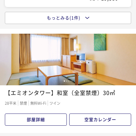
もっとみる(1件)
エミオン・シンプルステイ（朝食付き）
朝食付き
事前決済可
IN 15:00 - 24:00 OUT12:00
ポイント即利用で
最大5％OFF
¥25,000~
¥ 23,750 ~
2名
1
2
3
4
5
【エミオンタワー】和室（全室禁煙）30㎡
28平米
禁煙
無料Wi-Fi
ツイン
部屋詳細
空室カレンダー