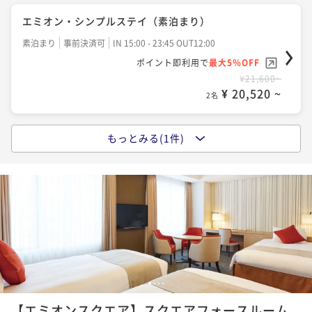
エミオン・シンプルステイ（素泊まり）
素泊まり
事前決済可
IN 15:00 - 23:45 OUT12:00
ポイント即利用で
最大5％OFF
¥21,600~
¥ 20,520 ~
2名
もっとみる(1件)
エミオン・シンプルステイ（朝食付き）
朝食付き
事前決済可
IN 15:00 - 24:00 OUT12:00
ポイント即利用で
最大5％OFF
¥26,200~
¥ 24,890 ~
2名
1
2
3
4
【エミオンスクエア】スクエアフォースルーム