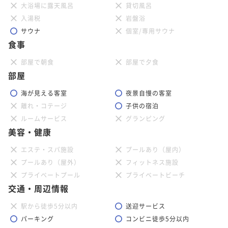
大浴場に露天風呂
貸切風呂
入湯税
岩盤浴
サウナ
個室/専用サウナ
食事
部屋で朝食
部屋で夕食
部屋
海が見える客室
夜景自慢の客室
離れ・コテージ
子供の宿泊
ルームサービス
グランピング
美容・健康
エステ・スパ施設
プールあり（屋内）
プールあり（屋外）
フィットネス施設
プライベートプール
プライベートビーチ
交通・周辺情報
駅から徒歩5分以内
送迎サービス
パーキング
コンビニ徒歩5分以内