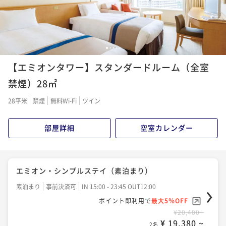
1
2
3
4
5
【エミオンタワー】スタンダードルーム（全室
禁煙）28㎡
28平米
禁煙
無料Wi-Fi
ツイン
部屋詳細
空室カレンダー
エミオン・シンプルステイ（素泊まり）
素泊まり
事前決済可
IN 15:00 - 23:45 OUT12:00
ポイント即利用で
最大5％OFF
¥20,400~
¥ 19,380 ~
2名