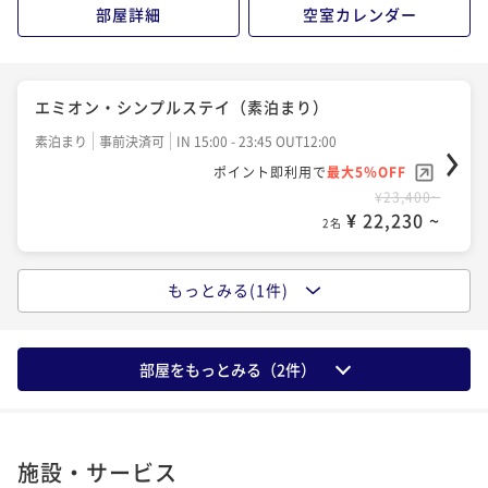
部屋詳細
空室カレンダー
エミオン・シンプルステイ（素泊まり）
素泊まり
事前決済可
IN 15:00 - 23:45 OUT12:00
ポイント即利用で
最大5％OFF
¥23,400~
¥ 22,230 ~
2名
もっとみる(1件)
エミオン・シンプルステイ（朝食付き）
朝食付き
事前決済可
IN 15:00 - 24:00 OUT12:00
ポイント即利用で
最大5％OFF
部屋をもっとみる（
2
件）
¥28,000~
¥ 26,600 ~
2名
施設・サービス