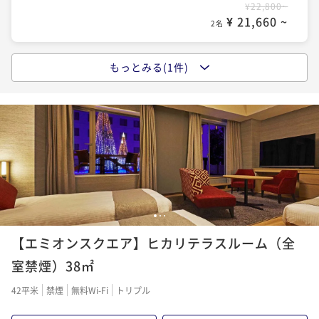
¥22,800~
¥ 21,660 ~
2名
もっとみる(1件)
エミオン・シンプルステイ（朝食付き）
朝食付き
事前決済可
IN 15:00 - 24:00 OUT12:00
ポイント即利用で
最大5％OFF
¥27,400~
¥ 26,030 ~
2名
1
2
3
【エミオンスクエア】ヒカリテラスルーム（全
室禁煙）38㎡
42平米
禁煙
無料Wi-Fi
トリプル