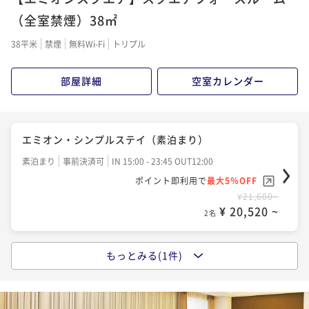
（全室禁煙）38㎡
38平米
禁煙
無料Wi-Fi
トリプル
部屋詳細
空室カレンダー
エミオン・シンプルステイ（素泊まり）
素泊まり
事前決済可
IN 15:00 - 23:45 OUT12:00
ポイント即利用で
最大5％OFF
¥21,600~
¥ 20,520 ~
2名
もっとみる(1件)
エミオン・シンプルステイ（朝食付き）
朝食付き
事前決済可
IN 15:00 - 24:00 OUT12:00
ポイント即利用で
最大5％OFF