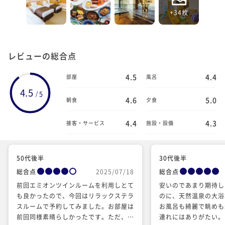
+34枚
レビューの総合点
4.5
4.4
部屋
風呂
4.5
5
/
4.6
5.0
朝食
夕食
4.4
4.3
接客・サービス
施設・設備
50代後半
30代後半
総合点
2025/07/18
総合点
前回エミオンツインルームを利用しとて
安いのであまり期待し
も良かったので、今回はリラックステラ
のに、天然温泉の大浴
スルームで予約してみました。お部屋は
お風呂も綺麗で眺めも
前回同様素晴らしかったです。ただ、前
連れにはありがたい。