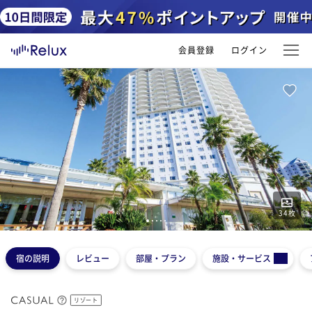
会員登録
ログイン
34
枚
1
2
3
4
5
宿の説明
レビュー
部屋・プラン
施設・サービス
リゾート