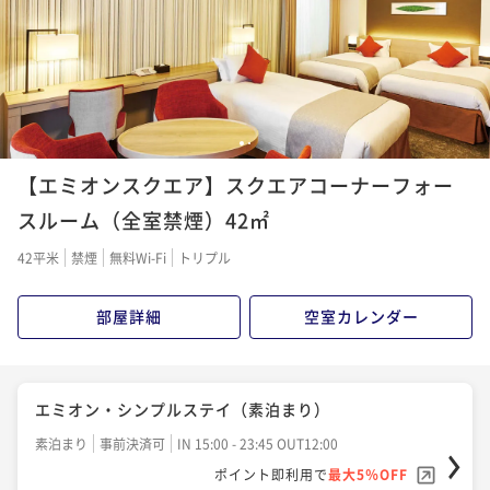
¥26,200~
¥ 24,890 ~
2名
1
2
【エミオンスクエア】スクエアコーナーフォー
スルーム（全室禁煙）42㎡
42平米
禁煙
無料Wi-Fi
トリプル
部屋詳細
空室カレンダー
エミオン・シンプルステイ（素泊まり）
素泊まり
事前決済可
IN 15:00 - 23:45 OUT12:00
ポイント即利用で
最大5％OFF