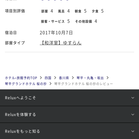
4
4
5
5
項目別評価
部屋
風呂
朝食
夕食
5
4
接客・サービス
その他設備
2017年10月7日
宿泊日
【和洋室】ゆすらん
部屋タイプ
ホテル•旅館予約TOP
四国
香川県
琴平・丸亀・坂出
琴平グランドホテル 桜の抄
琴平グランドホテル 桜の抄のレビュー
Reluxへようこそ
Reluxを体験する
Reluxをもっと知る