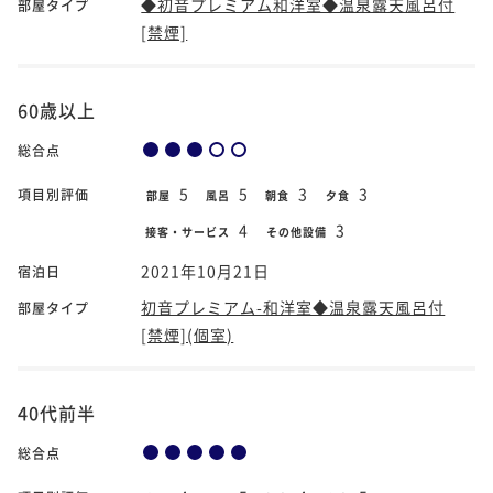
◆初音プレミアム和洋室◆温泉露天風呂付
部屋タイプ
[禁煙]
60歳以上
総合点
5
5
3
3
項目別評価
部屋
風呂
朝食
夕食
4
3
接客・サービス
その他設備
2021年10月21日
宿泊日
初音プレミアム-和洋室◆温泉露天風呂付
部屋タイプ
[禁煙](個室)
40代前半
総合点