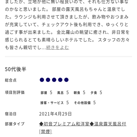
ましたが、立地が他に無い程良いので、それも仕方ない事な
のかなと思いました。 部屋の露天風呂もちゃんと温泉でし
た。ラウンジも利用させて頂きましたが、飲み物やおつまみ
が充実していて、チェックアウト後も利用でき、ゆっくりと
過ごす事が出来ました。 金比羅山の眺望に癒され、非日常を
感じられるとても素晴らしいホテルでした。 スタッフの方々
も皆さん親切でし...
続きをよむ
50代後半
総合点
5
5
5
5
項目別評価
部屋
風呂
朝食
夕食
5
5
接客・サービス
その他設備
2021年4月29日
宿泊日
◆初音プレミアム和洋室◆温泉露天風呂付
部屋タイプ
[禁煙]