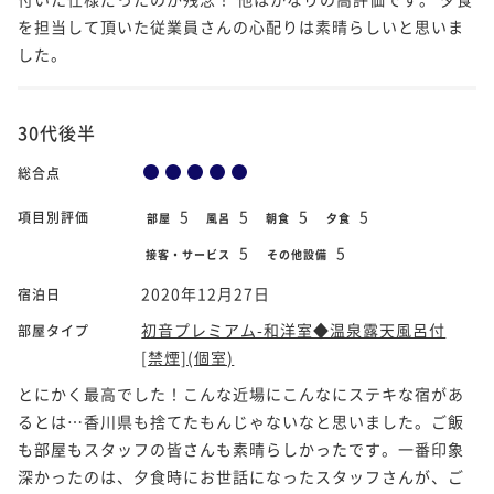
を担当して頂いた従業員さんの心配りは素晴らしいと思いま
した。
30代後半
総合点
5
5
5
5
項目別評価
部屋
風呂
朝食
夕食
5
5
接客・サービス
その他設備
2020年12月27日
宿泊日
初音プレミアム-和洋室◆温泉露天風呂付
部屋タイプ
[禁煙](個室)
とにかく最高でした！こんな近場にこんなにステキな宿があ
るとは…香川県も捨てたもんじゃないなと思いました。ご飯
も部屋もスタッフの皆さんも素晴らしかったです。一番印象
深かったのは、夕食時にお世話になったスタッフさんが、ご