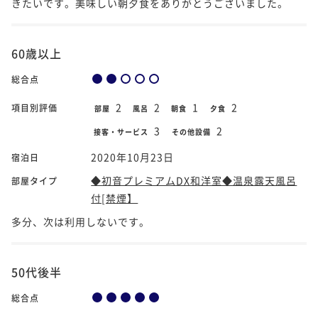
きたいです。美味しい朝夕食をありがとうございました。
60歳以上
総合点
2
2
1
2
項目別評価
部屋
風呂
朝食
夕食
3
2
接客・サービス
その他設備
2020年10月23日
宿泊日
◆初音プレミアムDX和洋室◆温泉露天風呂
部屋タイプ
付[禁煙】
多分、次は利用しないです。
50代後半
総合点