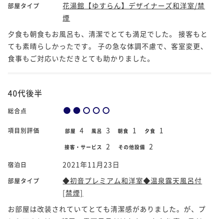
花湯館【ゆすらん】デザイナーズ和洋室/禁
部屋タイプ
煙
夕食も朝食もお風呂も、清潔でとても満足でした。 接客もと
ても素晴らしかったです。 子の急な体調不慮で、客室変更、
食事もご対応いただきとても助かりました。
40代後半
総合点
4
3
1
1
項目別評価
部屋
風呂
朝食
夕食
2
2
接客・サービス
その他設備
2021年11月23日
宿泊日
◆初音プレミアム和洋室◆温泉露天風呂付
部屋タイプ
[禁煙]
お部屋は改装されていてとても清潔感がありました。が、プ