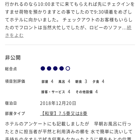
行かれるのなら10:00までに来てもらえれば先にチェクインを
すませ荷物を預かりますとの事でしたので9:30頃着をめざし
てホテルに向かいました。 チェックアウトのお客様もいらし
たのでフロントは当然大忙しでしたが、ロビーのソファ...
続
きをよむ
非公開
総合点
4
4
3
4
項目別評価
部屋
風呂
朝食
夕食
4
4
接客・サービス
その他設備
2018年12月20日
宿泊日
【和室】7.5畳又は8畳
部屋タイプ
ホテルのアンケートにも記載しましたが 早朝お風呂に行っ
たときに担当者が平然と利用済みの櫛を 水で簡単に洗いして
手持ちのタオルで拭き何事もなかったように櫛をもとの位置