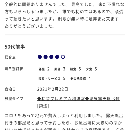
全般的に問題ありませんでした。 最高でした。 未だ不慣れな
方もいらっしゃいましたが、 誰でも初めてはあるので、頑張
って頂きたいと思います。 制限が無い時に是非また来ます！
ありがとうございました。
50代前半
総合点
2
3
5
5
項目別評価
部屋
風呂
朝食
夕食
5
4
接客・サービス
その他設備
2021年2月22日
宿泊日
◆初音プレミアム和洋室◆温泉露天風呂付
部屋タイプ
[禁煙]
コロナもあって地元で贅沢しようと利用しました。 露天風呂
付きの部屋だと思って予約したら、お風呂場に大きめの窓が
付いた仕様だったのが残念！ 他はかなりの高評価です。 夕食