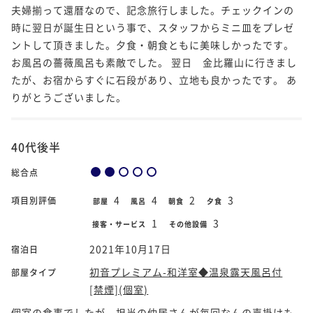
夫婦揃って還暦なので、記念旅行しました。チェックインの
時に翌日が誕生日という事で、スタッフからミニ皿をプレゼ
ントして頂きました。夕食・朝食ともに美味しかったです。
お風呂の薔薇風呂も素敵でした。 翌日 金比羅山に行きまし
たが、お宿からすぐに石段があり、立地も良かったです。 あ
りがとうございました。
40代後半
総合点
4
4
2
3
項目別評価
部屋
風呂
朝食
夕食
1
3
接客・サービス
その他設備
2021年10月17日
宿泊日
初音プレミアム-和洋室◆温泉露天風呂付
部屋タイプ
[禁煙](個室)
個室の食事でしたが、担当の仲居さんが毎回なんの声掛けも