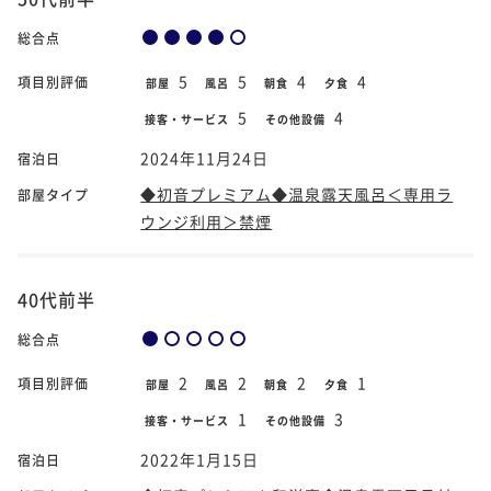
総合点
5
5
4
4
項目別評価
部屋
風呂
朝食
夕食
5
4
接客・サービス
その他設備
2024年11月24日
宿泊日
◆初音プレミアム◆温泉露天風呂＜専用ラ
部屋タイプ
ウンジ利用＞禁煙
40代前半
総合点
2
2
2
1
項目別評価
部屋
風呂
朝食
夕食
1
3
接客・サービス
その他設備
2022年1月15日
宿泊日