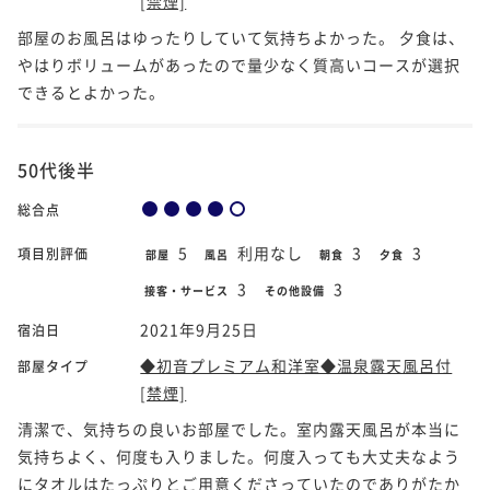
[禁煙]
部屋のお風呂はゆったりしていて気持ちよかった。 夕食は、
やはりボリュームがあったので量少なく質高いコースが選択
できるとよかった。
50代後半
総合点
5
利用なし
3
3
項目別評価
部屋
風呂
朝食
夕食
3
3
接客・サービス
その他設備
2021年9月25日
宿泊日
◆初音プレミアム和洋室◆温泉露天風呂付
部屋タイプ
[禁煙]
清潔で、気持ちの良いお部屋でした。室内露天風呂が本当に
気持ちよく、何度も入りました。何度入っても大丈夫なよう
にタオルはたっぷりとご用意くださっていたのでありがたか