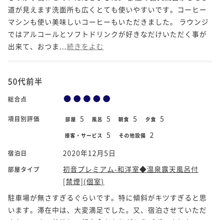
道が見えます洗面所も広くとても使いやすいです。コーヒー
マシンも使い美味しいコーヒーもいただきました。 ラウンジ
ではアルコールとソフトドリンクが好きなだけいただく事が
出来て、おつま...
続きをよむ
50代前半
総合点
5
5
5
5
項目別評価
部屋
風呂
朝食
夕食
5
2
接客・サービス
その他設備
2020年12月5日
宿泊日
初音プレミアム-和洋室◆温泉露天風呂付
部屋タイプ
[禁煙](個室)
駐車場が無さすぎるぐらいです。特に傾斜がキツすぎると思
います。滞在中は、大変満足でした。又、宿泊させていただ