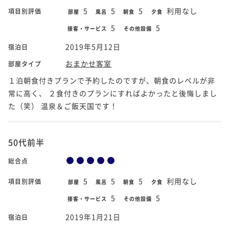
5
5
5
利用なし
項目別評価
部屋
風呂
朝食
夕食
5
5
接客・サービス
その他設備
2019年5月12日
宿泊日
おまかせ客室
部屋タイプ
１泊朝食付きプランで予約したのですが、朝食のレベルが非
常に高く、 ２食付きのプランにすればよかったと後悔しまし
た（笑） 温泉＆ご飯天国です！
50代前半
総合点
5
5
5
利用なし
項目別評価
部屋
風呂
朝食
夕食
5
5
接客・サービス
その他設備
2019年1月21日
宿泊日