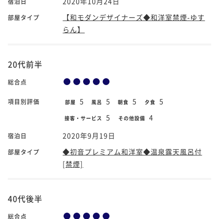
2020年10月24日
宿泊日
【和モダンデザイナーズ◆和洋室禁煙-ゆす
部屋タイプ
らん】
20代前半
総合点
5
5
5
5
項目別評価
部屋
風呂
朝食
夕食
5
4
接客・サービス
その他設備
2020年9月19日
宿泊日
◆初音プレミアム和洋室◆温泉露天風呂付
部屋タイプ
[禁煙]
40代後半
総合点