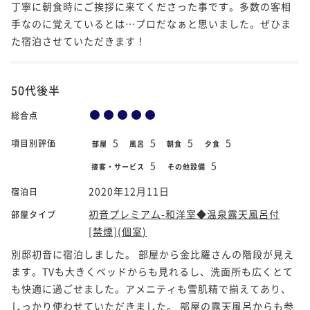
丁寧に朝食時にご挨拶に来てくださった事です。多数の客相
手なのに覚えているとは…プロだなぁと思いました。ぜひま
た宿泊させていただきます！
50代後半
総合点
5
5
5
5
項目別評価
部屋
風呂
朝食
夕食
5
5
接客・サービス
その他設備
2020年12月11日
宿泊日
初音プレミアム-和洋室◆温泉露天風呂付
部屋タイプ
[禁煙](個室)
別邸初音に宿泊しました。 部屋から金比羅さんの階段が見え
ます。TVも大きくベッドからも見れるし、洗面所も広くとて
も快適に過ごせました。アメニティも雪肌精で揃えてあり、
しっかり使わせていただきました。 部屋の露天風呂からも参