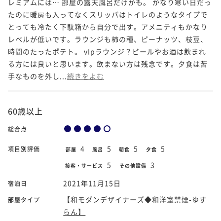
レミアムには… 部屋の露天風呂だけかも。 かなり寒い日だっ
たのに暖房も入ってなくスリッパはトイレのようなタイプで
とっても冷たく下駄箱から自分で出す。アメニティもかなり
レベルが低いです。ラウンジも柿の種、ピーナッツ、枝豆、
時間のたったポテト。 vIpラウンジ？ビールやお酒は飲まれ
る方には良いと思います。飲まない方は残念です。夕食は苦
手なものを外し...
続きをよむ
60歳以上
総合点
4
5
5
5
項目別評価
部屋
風呂
朝食
夕食
5
3
接客・サービス
その他設備
2021年11月15日
宿泊日
【和モダンデザイナーズ◆和洋室禁煙-ゆす
部屋タイプ
らん】