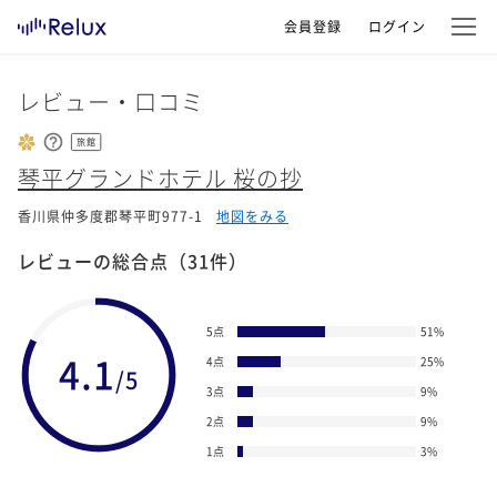
会員登録
ログイン
レビュー・口コミ
旅館
琴平グランドホテル 桜の抄
香川県仲多度郡琴平町977-1
地図をみる
レビューの総合点
（31件）
5点
51
%
4.1
4点
25
%
/5
3点
9
%
2点
9
%
1点
3
%