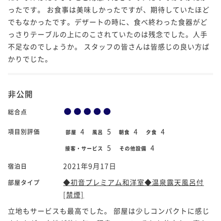
ったです。 お食事は美味しかったですが、期待していたほど
でもなかったです。デザートの時に、食べ終わった食器がど
っさりテーブルの上にのこされていたのは残念でした。人手
不足なのでしょうか。 スタッフの皆さんは皆感じの良い方ば
かりでじた。
非公開
総合点
4
5
4
4
項目別評価
部屋
風呂
朝食
夕食
5
4
接客・サービス
その他設備
2021年9月17日
宿泊日
◆初音プレミアム和洋室◆温泉露天風呂付
部屋タイプ
[禁煙]
立地もサービスも最高でした。 部屋は少しコンパクトに感じ