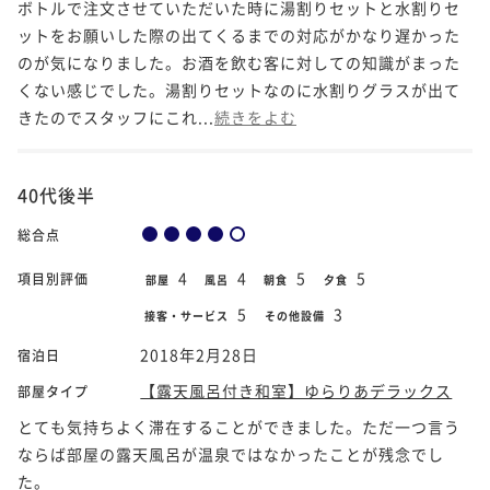
ボトルで注文させていただいた時に湯割りセットと水割りセ
ットをお願いした際の出てくるまでの対応がかなり遅かった
のが気になりました。お酒を飲む客に対しての知識がまった
くない感じでした。湯割りセットなのに水割りグラスが出て
きたのでスタッフにこれ...
続きをよむ
40代後半
総合点
4
4
5
5
項目別評価
部屋
風呂
朝食
夕食
5
3
接客・サービス
その他設備
2018年2月28日
宿泊日
【露天風呂付き和室】ゆらりあデラックス
部屋タイプ
とても気持ちよく滞在することができました。ただ一つ言う
ならば部屋の露天風呂が温泉ではなかったことが残念でし
た。