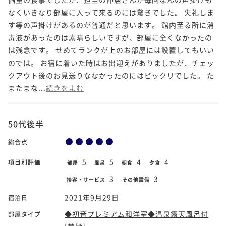
なくいきなり部屋に入って来るのには驚きでした。 失礼しま
す等の声掛けがあるのが普通だと思います。 館内至る所に消
毒液があったのは素晴らしいですが、部屋に全くなかったの
は残念です。 せめてランクが上のお部屋には設置してもいい
のでは。 お宿に着いた時はお出迎えがありましたが、チェッ
クアウト後のお見送りななかったのにはビックリでした。 た
またまな...
続きをよむ
50代後半
総合点
5
5
4
4
項目別評価
部屋
風呂
朝食
夕食
3
3
接客・サービス
その他設備
2021年9月29日
宿泊日
◆初音プレミアム和洋室◆温泉露天風呂付
部屋タイプ