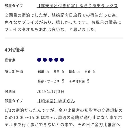
【露天風呂付き和室】ゆらりあデラックス
部屋タイプ
２回目の宿泊でしたが、結婚記念日旅行での宿泊だった為、
色々なサプライズがあり、嬉しかったです。 お風呂の備品に
フェイスタオルもあれば良いな。と思いました。
40代後半
総合点
5
5
5
5
項目別評価
部屋
風呂
朝食
夕食
5
5
接客・サービス
その他設備
2019年1月3日
宿泊日
【和洋室】ゆすらん
部屋タイプ
1/3の宿泊だったんですが、金刀比羅宮の初詣客の交通規制の
ため10:00〜15:00はホテル周辺の道路が通行止になり車でホ
テルまで行く事ができないとの事で、その日に金刀比羅宮へ