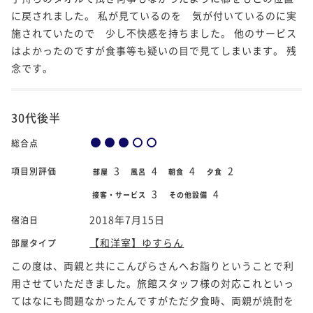
に戻されました。 私が見ているのを 気が付いているのに実
施されていたので 少し不快感を持ちました。 他のサービス
はよかったのですが食事等も疑いの目で見てしまいます。 残
念です。
30代後半
総合点
3
4
4
2
項目別評価
部屋
風呂
朝食
夕食
3
4
接客・サービス
その他設備
2018年7月15日
宿泊日
【和洋室】ゆすらん
部屋タイプ
この度は、両親と共にこんぴらさんへお詣りということで利
用させていただきました。旅館スタッフ様の対応これといっ
てはなにも問題なかったんですがただ夕食時、両親が焼酎を