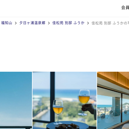
会
・福知山
夕日ヶ浦温泉郷
佳松苑 別邸 ふうか
佳松苑 別邸 ふうかの