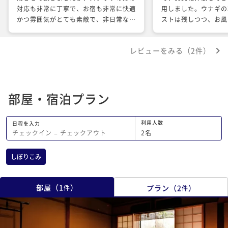
対応も非常に丁寧で、お宿も非常に快適
用しました。ウナギの
かつ雰囲気がとても素敵で、非日常な時
ストは残しつつ、お風
間を過ごすことが出来ました！今回は二
たり。おくどさんの名
泊の利用でしたが、次回は長期滞在して
は奥へ続く細い土間に
レビューをみる（2件）
みたいです。ありがとうございました。
りわけ不便というほど
町家といえば急な階段
あたりもリノベされて
た。今回は二人での利
部屋・宿泊プラン
ろなお値段でこの部屋
ループにもよさそうで
クアウト文化のある京
利用人数
日程を入力
後は、錦市場や店で買
2
名
チェックイン
−
チェックアウト
っためなおして、宿で
いいです。 掃除もい
しぼりこみ
とても快適なステイが
からの観光客の利用が
せんが、日本人も利用
部屋
（
1
）
プラン
（
2
）
件
件
ない。地元の友人も遊
っ、こういうふうに直
心してました。一人旅
使いたいと思います。