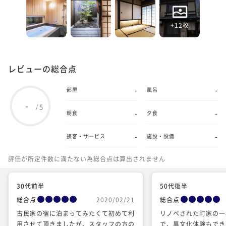
+12枚
レビューの総合点
-
-
部屋
風呂
-
5
/
-
-
朝食
夕食
-
-
接客・サービス
施設・設備
評価が所定件数に満たない為総合点は算出されません
30代前半
50代後半
総合点
2020/02/21
総合点
古民家の宿に泊まってみたくて初めて利
リノベされた町家の一
用させて頂きましたが、スタッフの方の
で、異文化体験もでき