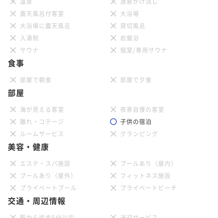
温泉
源泉かけ流し
露天風呂付客室
大浴場
大浴場に露天風呂
貸切風呂
入湯税
岩盤浴
サウナ
個室/専用サウナ
食事
部屋で朝食
部屋で夕食
部屋
海が見える客室
夜景自慢の客室
離れ・コテージ
子供の宿泊
ルームサービス
グランピング
美容・健康
エステ・スパ施設
プールあり（屋内）
プールあり（屋外）
フィットネス施設
プライベートプール
プライベートビーチ
交通・周辺情報
駅から徒歩5分以内
送迎サービス