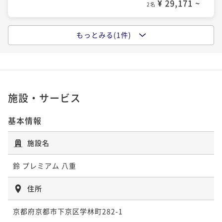
¥ 29,171 ~
2名
もっとみる(1件)
ポイントアップ
【素泊まり】スタンダードプランでシンプルSTAY！1
日1組限定で一棟貸切りの京町家♪
素泊まり
現地決済可
事前決済可
IN 16:00 - 21:00 OUT10:00
ポイント即利用で
最大7％OFF
施設・サービス
¥75,000~
¥ 69,750 ~
2名
基本情報
施設名
鈴 プレミアム 八重
住所
京都府京都市下京区学林町282-1