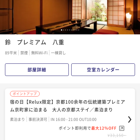
1
2
3
4
5
6
7
8
9
10
鈴 プレミアム 八重
89平米
禁煙
無料Wi-Fi
一棟貸し
部屋詳細
空室カレンダー
ポイントアップ
宿の日【Relux限定】京都100余年の伝統建築プレミア
ム京町家に泊まる 大人の京都ステイ／素泊まり
素泊まり
事前決済可
IN 16:00 - 21:00 OUT10:00
ポイント即利用で
最大12％OFF
¥33,150~