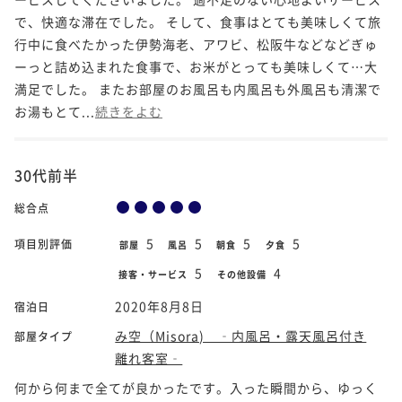
で、快適な滞在でした。 そして、食事はとても美味しくて旅
行中に食べたかった伊勢海老、アワビ、松阪牛などなどぎゅ
ーっと詰め込まれた食事で、お米がとっても美味しくて…大
満足でした。 またお部屋のお風呂も内風呂も外風呂も清潔で
お湯もとて...
続きをよむ
30代前半
総合点
5
5
5
5
項目別評価
部屋
風呂
朝食
夕食
5
4
接客・サービス
その他設備
2020年8月8日
宿泊日
み空（Misora) ‐内風呂・露天風呂付き
部屋タイプ
離れ客室‐
何から何まで全てが良かったです。入った瞬間から、ゆっく