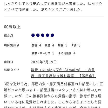
しっかりしており安心して泊まる事が出来ました。 ゆっくり
とさせて頂きました。 ありがとうございました。
60歳以上
総合点
4
4
5
5
項目別評価
部屋
風呂
朝食
夕食
5
4
接客・サービス
その他設備
2020年7月19日
宿泊日
群青（Gunjo)/天色（Amairo) ‐内風
部屋タイプ
呂・露天風呂付き離れ客室‐【部屋食】
3密を避ける為、部屋内食・露天風呂付客室のお部屋にして正
解だったと思います。部屋担当のスタッフさんはお若い方の
様でしたが、その接客姿勢からも貴宿の指導・教育が行き届
いている様に見受けられました。ここからはちょっとした要
望なのですが、お部屋は広くて快適でしたが、全身を映せる