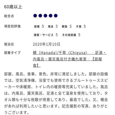
60歳以上
総合点
5
5
5
5
項目別評価
部屋
風呂
朝食
夕食
5
5
接客・サービス
その他設備
2020年1月10日
宿泊日
縹（Hanada)/千草（Chigusa) ‐足湯・
部屋タイプ
内風呂・露天風呂付き離れ客室‐【部屋
食】
部屋、風呂、食事、景色、非常に満足しました。部屋の設備
では、空気清浄機、浴室でも使用できるブルートゥーススピ
ーカーや床暖房、トイレ内の暖房等充実していました。風呂
は、内風呂、露天風呂、足湯と全て温泉を使用しており、タ
オル類も十分な枚数が用意してあり、最高でした。又、機会
があれば利用したいと思います。記念撮影の写真、ありがと
うございます。