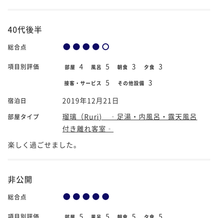
40代後半
総合点
4
5
3
3
項目別評価
部屋
風呂
朝食
夕食
5
3
接客・サービス
その他設備
2019年12月21日
宿泊日
瑠璃（Ruri) ‐足湯・内風呂・露天風呂
部屋タイプ
付き離れ客室‐
楽しく過ごせました。
非公開
総合点
5
5
5
5
項目別評価
部屋
風呂
朝食
夕食