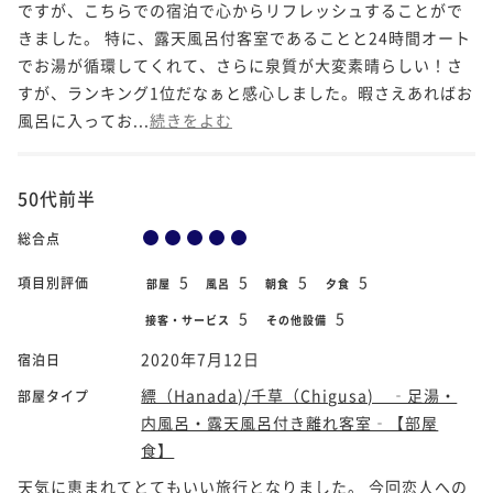
ですが、こちらでの宿泊で心からリフレッシュすることがで
きました。 特に、露天風呂付客室であることと24時間オート
でお湯が循環してくれて、さらに泉質が大変素晴らしい！さ
すが、ランキング1位だなぁと感心しました。暇さえあればお
風呂に入ってお...
続きをよむ
50代前半
総合点
5
5
5
5
項目別評価
部屋
風呂
朝食
夕食
5
5
接客・サービス
その他設備
2020年7月12日
宿泊日
縹（Hanada)/千草（Chigusa) ‐足湯・
部屋タイプ
内風呂・露天風呂付き離れ客室‐【部屋
食】
天気に恵まれてとてもいい旅行となりました。 今回恋人への