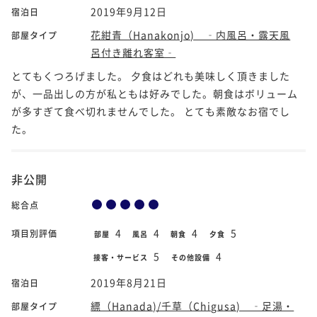
2019年9月12日
宿泊日
花紺青（Hanakonjo) ‐内風呂・露天風
部屋タイプ
呂付き離れ客室‐
とてもくつろげました。 夕食はどれも美味しく頂きました
が、一品出しの方が私ともは好みでした。朝食はボリューム
が多すぎて食べ切れませんでした。 とても素敵なお宿でし
た。
非公開
総合点
4
4
4
5
項目別評価
部屋
風呂
朝食
夕食
5
4
接客・サービス
その他設備
2019年8月21日
宿泊日
縹（Hanada)/千草（Chigusa) ‐足湯・
部屋タイプ