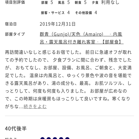
5
5
5
利用なし
項目別評価
部屋
風呂
朝食
夕食
4
4
接客・サービス
その他設備
2019年12月31日
宿泊日
群青（Gunjo)/天色（Amairo) ‐内風
部屋タイプ
呂・露天風呂付き離れ客室‐【部屋食】
再訪間違いなしと感じるお宿でした。 前日に急遽オフが取れ
ての予約でしたので、 夕食プランに間に合わず、残念でした
が、 おもてなし、お部屋、設備、お風呂、ご朝食と、大変満
足でした。 温泉は内風呂と、ゆっくり景色や波の音を堪能で
きる露天風呂があり、湯の成分も、最高。 お肌ツルツル、し
っとりして、何度も何度も入りました。 お部屋が広めなの
で、この時期は床暖房もほっこりして良いですね。寒くなり
がちな...
続きをよむ
40代後半