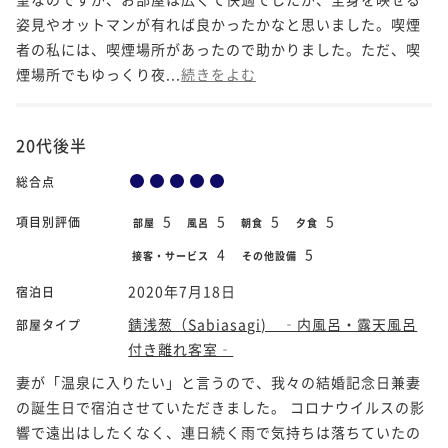
姿見やオットマンが有れば良かったかなと思いました。喫煙
者の私には、喫煙場所があったので助かりました。ただ、喫
煙場所でもゆっくり夜...
続きをよむ
20代後半
総合点
5
5
5
5
項目別評価
部屋
風呂
朝食
夕食
4
5
接客・サービス
その他設備
2020年7月18日
宿泊日
錆浅葱（Sabiasagi) ‐内風呂・露天風呂
部屋タイプ
付き離れ客室‐
妻が「温泉に入りたい」と言うので、我々の結婚記念日兼妻
の誕生日で宿泊させていただきました。 コロナウイルスの影
響で遠出はしたくなく、連日続く雨で気持ちは落ちていたの