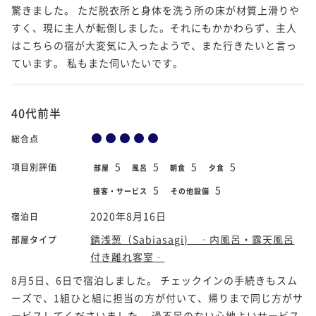
驚きました。 ただ脱衣所と身体を洗う所の床が材質上滑りや
すく、現に主人が転倒しました。それにもかかわらず、主人
はこちらの宿が大変気に入ったようで、また行きたいと言っ
ています。 私もまた伺いたいです。
40代前半
総合点
5
5
5
5
項目別評価
部屋
風呂
朝食
夕食
5
5
接客・サービス
その他設備
2020年8月16日
宿泊日
錆浅葱（Sabiasagi) ‐内風呂・露天風呂
部屋タイプ
付き離れ客室‐
8月5日、6日で宿泊しました。 チェックインの手続きもスム
ーズで、1組ひと組に担当の方が付いて、帰りまで同じ方がサ
ービスしてくださいました。 過不足のない心地よいサービス