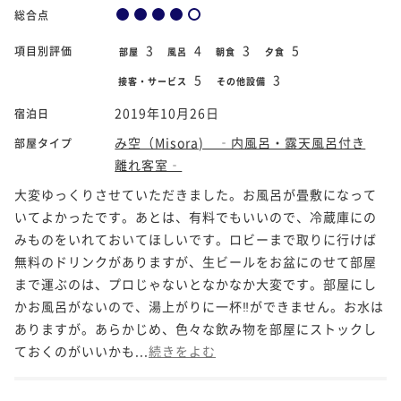
総合点
3
4
3
5
項目別評価
部屋
風呂
朝食
夕食
5
3
接客・サービス
その他設備
2019年10月26日
宿泊日
み空（Misora) ‐内風呂・露天風呂付き
部屋タイプ
離れ客室‐
大変ゆっくりさせていただきました。お風呂が畳敷になって
いてよかったです。あとは、有料でもいいので、冷蔵庫にの
みものをいれておいてほしいです。ロビーまで取りに行けば
無料のドリンクがありますが、生ビールをお盆にのせて部屋
まで運ぶのは、プロじゃないとなかなか大変です。部屋にし
かお風呂がないので、湯上がりに一杯‼️ができません。お水は
ありますが。あらかじめ、色々な飲み物を部屋にストックし
ておくのがいいかも...
続きをよむ