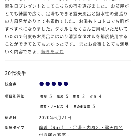
誕生日プレゼントとしてこちらの宿を選びました。 お部屋が
とても綺麗で広く、足湯もできる露天風呂と撥水性の畳張り
の内風呂がありとても素敵でした。 お湯もトロトロでお肌が
すべすべになりました。タオルもたくさんご用意いただいて
いたので何度もお風呂にはいり清潔なタオルを都度使用する
ことができてとてもよかったです。 またお食事もとても満足
いく内容でちょ...
続きをよむ
30代後半
総合点
5
5
2
4
項目別評価
部屋
風呂
朝食
夕食
4
5
接客・サービス
その他設備
2020年6月21日
宿泊日
瑠璃（Ruri) ‐足湯・内風呂・露天風呂
部屋タイプ
付き離れ客室‐