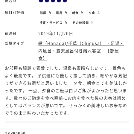
総合点
5
5
5
4
項目別評価
部屋
風呂
朝食
夕食
5
5
接客・サービス
その他設備
2019年11月20日
宿泊日
縹（Hanada)/千草（Chigusa) ‐足湯・
部屋タイプ
内風呂・露天風呂付き離れ客室‐【部屋
食】
お部屋も綺麗で素敵でした、温泉も素晴らしいです！景色も
よく最高です。 子供達にも優しく接して頂き、細やかな気配
りができるお宿だと思いました。 夕食、朝食とても美味しか
ったです。 一点、夕食のご飯は白いご飯がよかったと思いま
す。数々のご馳走を食べ直前にお肉を食べた後の肉巻は締め
としてはバランスが悪いです。 せっかくの美味しいお米なの
でそのまま味わいたかったです。
20代後半