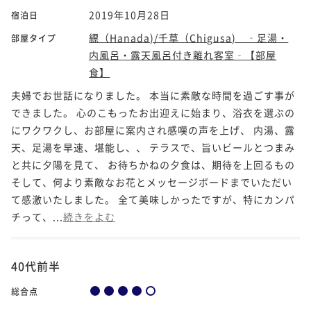
2019年10月28日
宿泊日
縹（Hanada)/千草（Chigusa) ‐足湯・
部屋タイプ
内風呂・露天風呂付き離れ客室‐【部屋
食】
夫婦でお世話になりました。 本当に素敵な時間を過ごす事が
できました。 心のこもったお出迎えに始まり、浴衣を選ぶの
にワクワクし、お部屋に案内され感嘆の声を上げ、 内湯、露
天、足湯を早速、堪能し、、 テラスで、旨いビールとつまみ
と共に夕陽を見て、 お待ちかねの夕食は、期待を上回るもの
そして、何より素敵なお花とメッセージボードまでいただい
て感激いたしました。 全て美味しかったですが、特にカンパ
チって、...
続きをよむ
40代前半
総合点