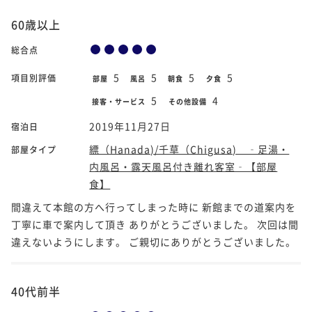
60歳以上
総合点
5
5
5
5
項目別評価
部屋
風呂
朝食
夕食
5
4
接客・サービス
その他設備
2019年11月27日
宿泊日
縹（Hanada)/千草（Chigusa) ‐足湯・
部屋タイプ
内風呂・露天風呂付き離れ客室‐【部屋
食】
間違えて本館の方へ行ってしまった時に 新館までの道案内を
丁寧に車で案内して頂き ありがとうございました。 次回は間
違えないようにします。 ご親切にありがとうございました。
40代前半