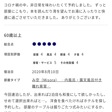
コロナ禍の中，非日常を味わいたくて予約しました。 ずっと
部屋にこもり，本を読んだり湾を望んでお湯に入ったりと快
適に過ごさせていただきました。 ありがとうございます。
60歳以上
総合点
4
4
4
4
項目別評価
部屋
風呂
朝食
夕食
5
4
接客・サービス
その他設備
2020年8月10日
宿泊日
み空（Misora) ‐内風呂・露天風呂付き
部屋タイプ
離れ客室‐
今回連泊したが、出来れば2泊目も和食にして欲しかったし、
せめて選択出来ればと…。 洋食を食べたければホテルを探し
予約した。 部屋のテーブルは掘りごたつ式みたいにするか、