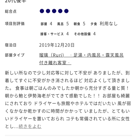
総合点
4
5
5
利用なし
項目別評価
部屋
風呂
朝食
夕食
4
4
接客・サービス
その他設備
2019年12月20日
宿泊日
瑠璃（Ruri) ‐足湯・内風呂・露天風呂
部屋タイプ
付き離れ客室‐
新しい所なので少し対応等に対して不安が ありましたが、到
着してすぐに不安がかき消されるほど 対応よくして頂きまし
た。 食事は朝ごはんのみでしたか朝から充分すぎる量と質！
朝から鮑と伊勢海老がでてきて感動でした！！ お部屋も綺麗
にされており ドライヤーも旅館やホテルではだいたい 風が弱
くなかなか乾かすのに時間がかかって いましたが、とてもい
いドライヤーを置いておられ コテも常備されている所に女性
とし...
続きをよむ