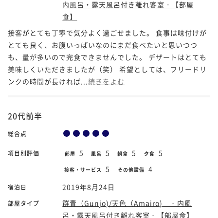
内風呂・露天風呂付き離れ客室‐【部屋
食】
接客がとても丁寧で気分よく過ごせました。 食事は味付けが
とても良く、お腹いっぱいなのにまだ食べたいと思いつつ
も、量が多いので完食できませんでした。 デザートはとても
美味しくいただきましたが（笑） 希望としては、フリードリ
ンクの時間が長ければ...
続きをよむ
20代前半
総合点
5
5
5
5
項目別評価
部屋
風呂
朝食
夕食
5
4
接客・サービス
その他設備
2019年8月24日
宿泊日
群青（Gunjo)/天色（Amairo) ‐内風
部屋タイプ
呂・露天風呂付き離れ客室‐【部屋食】