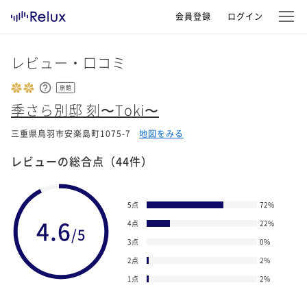
会員登録
ログイン
レビュー・口コミ
旅館
季さら別邸 刻〜Toki〜
三重県鳥羽市安楽島町1075-7
地図をみる
レビューの総合点
（44件）
5点
72
%
4.6
4点
22
%
/5
3点
0
%
2点
2
%
1点
2
%