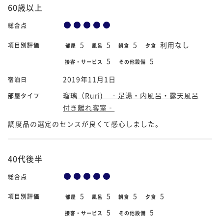
60歳以上
総合点
5
5
5
利用なし
項目別評価
部屋
風呂
朝食
夕食
5
5
接客・サービス
その他設備
2019年11月1日
宿泊日
瑠璃（Ruri) ‐足湯・内風呂・露天風呂
部屋タイプ
付き離れ客室‐
調度品の選定のセンスが良くて感心しました。
40代後半
総合点
5
5
5
5
項目別評価
部屋
風呂
朝食
夕食
5
5
接客・サービス
その他設備