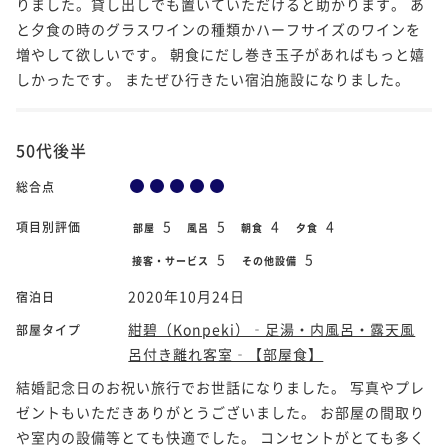
りました。貸し出しでも置いていただけると助かります。 あ
と夕食の時のグラスワインの種類かハーフサイズのワインを
増やして欲しいです。 朝食にだし巻き玉子があればもっと嬉
しかったです。 またぜひ行きたい宿泊施設になりました。
50代後半
総合点
5
5
4
4
項目別評価
部屋
風呂
朝食
夕食
5
5
接客・サービス
その他設備
2020年10月24日
宿泊日
紺碧（Konpeki）‐足湯・内風呂・露天風
部屋タイプ
呂付き離れ客室‐【部屋食】
結婚記念日のお祝い旅行でお世話になりました。 写真やプレ
ゼントもいただきありがとうございました。 お部屋の間取り
や室内の設備等とても快適でした。 コンセントがとても多く