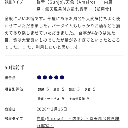
群青（Gunjo)/天色（Amairo) ‐内風
部屋タイプ
呂・露天風呂付き離れ客室‐【部屋食】
全般にいいお宿です。部屋にあるお風呂も大変気持ちよく使
わせていただきました。バータイムもしっかりお酒なども揃
えてあり楽しませていただきました。 食事が4なのは見た
目、質は大変良いものでしたが量が多すぎてといったところ
でした。 また、利用したいと思います。
50代前半
総合点
5
5
5
5
項目別評価
部屋
風呂
朝食
夕食
5
5
接客・サービス
その他設備
2020年3月15日
宿泊日
白藍(Shiraai) ‐内風呂・露天風呂付き離
部屋タイプ
れ客室‐