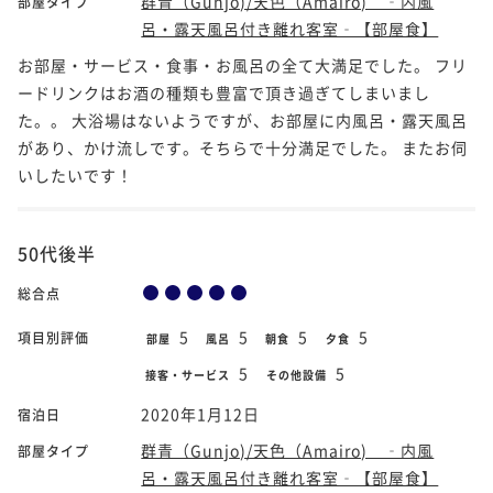
群青（Gunjo)/天色（Amairo) ‐内風
部屋タイプ
呂・露天風呂付き離れ客室‐【部屋食】
お部屋・サービス・食事・お風呂の全て大満足でした。 フリ
ードリンクはお酒の種類も豊富で頂き過ぎてしまいまし
た。。 大浴場はないようですが、お部屋に内風呂・露天風呂
があり、かけ流しです。そちらで十分満足でした。 またお伺
いしたいです！
50代後半
総合点
5
5
5
5
項目別評価
部屋
風呂
朝食
夕食
5
5
接客・サービス
その他設備
2020年1月12日
宿泊日
群青（Gunjo)/天色（Amairo) ‐内風
部屋タイプ
呂・露天風呂付き離れ客室‐【部屋食】