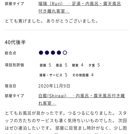
瑠璃（Ruri) ‐足湯・内風呂・露天風呂
部屋タイプ
付き離れ客室‐
とても寛げました。 ありがとうございました。
40代後半
総合点
5
5
4
5
項目別評価
部屋
風呂
朝食
夕食
5
4
接客・サービス
その他設備
2020年11月9日
宿泊日
白藍(Shiraai) ‐内風呂・露天風呂付き離
部屋タイプ
れ客室‐
とてもお風呂が良かったです。つるつるになりました。 スタ
ッフの方たちのサービスも凄く気持ちいいものでした。 次回
はぜひ連泊したいです。 部屋に目覚まし時計がなく、少し困