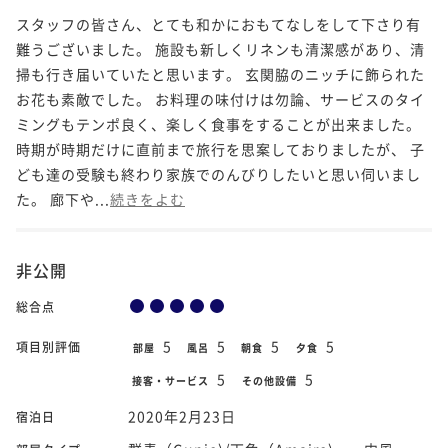
スタッフの皆さん、とても和かにおもてなしをして下さり有
難うございました。 施設も新しくリネンも清潔感があり、清
掃も行き届いていたと思います。 玄関脇のニッチに飾られた
お花も素敵でした。 お料理の味付けは勿論、サービスのタイ
ミングもテンポ良く、楽しく食事をすることが出来ました。
時期が時期だけに直前まで旅行を思案しておりましたが、 子
ども達の受験も終わり家族でのんびりしたいと思い伺いまし
た。 廊下や...
続きをよむ
非公開
総合点
5
5
5
5
項目別評価
部屋
風呂
朝食
夕食
5
5
接客・サービス
その他設備
2020年2月23日
宿泊日