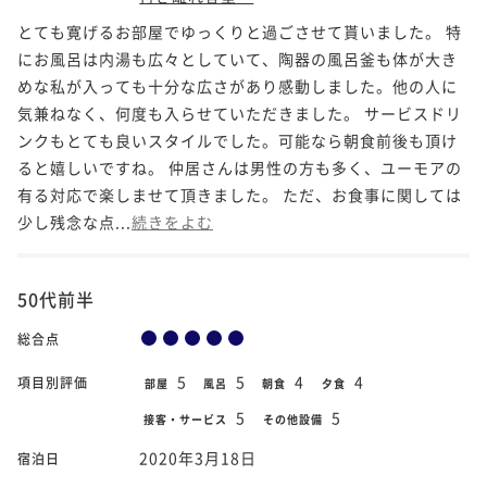
とても寛げるお部屋でゆっくりと過ごさせて貰いました。 特
にお風呂は内湯も広々としていて、陶器の風呂釜も体が大き
めな私が入っても十分な広さがあり感動しました。他の人に
気兼ねなく、何度も入らせていただきました。 サービスドリ
ンクもとても良いスタイルでした。可能なら朝食前後も頂け
ると嬉しいですね。 仲居さんは男性の方も多く、ユーモアの
有る対応で楽しませて頂きました。 ただ、お食事に関しては
少し残念な点...
続きをよむ
50代前半
総合点
5
5
4
4
項目別評価
部屋
風呂
朝食
夕食
5
5
接客・サービス
その他設備
2020年3月18日
宿泊日