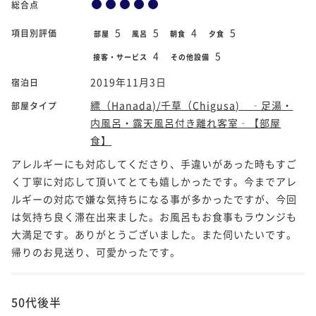
総合点
5
5
4
5
項目別評価
部屋
風呂
朝食
夕食
4
5
接客・サービス
その他設備
2019年11月3日
宿泊日
縹（Hanada)/千草（Chigusa) ‐足湯・
部屋タイプ
内風呂・露天風呂付き離れ客室‐【部屋
食】
アレルギーにも対応してくださり、手違いがあった時もすご
く丁寧に対応して頂いてとても嬉しかったです。今までアレ
ルギーの対応で嫌な気持ちになる事が多かったですが、今回
は気持ち良く滞在出来ました。お風呂もお食事もラウンジも
大満足です。ありがとうございました。また伺いたいです。
帰りのお見送り、可愛かったです。
50代後半