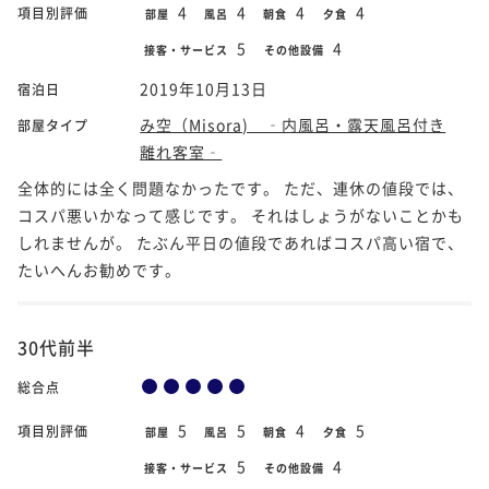
4
4
4
4
項目別評価
部屋
風呂
朝食
夕食
5
4
接客・サービス
その他設備
2019年10月13日
宿泊日
み空（Misora) ‐内風呂・露天風呂付き
部屋タイプ
離れ客室‐
全体的には全く問題なかったです。 ただ、連休の値段では、
コスパ悪いかなって感じです。 それはしょうがないことかも
しれませんが。 たぶん平日の値段であればコスパ高い宿で、
たいへんお勧めです。
30代前半
総合点
5
5
4
5
項目別評価
部屋
風呂
朝食
夕食
5
4
接客・サービス
その他設備