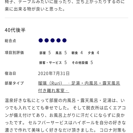
椅子、テーブルみたいに座ったり、立ち上がったりするのに
楽に出来る物が良いと思った。
40代後半
総合点
5
5
4
4
項目別評価
部屋
風呂
朝食
夕食
5
5
接客・サービス
その他設備
2020年7月31日
宿泊日
瑠璃（Ruri) ‐足湯・内風呂・露天風呂
部屋タイプ
付き離れ客室‐
温泉好きな私にとって部屋の内風呂・露天風呂・足湯は、い
つでも入れてとても幸せでした。 そして脱衣所は広くエアコ
ンが備え付けてあり、お風呂上がりに汗だくにならずに良か
ったです。 セルフバーサービスはハイボールを自分の好きな
濃さで作れて美味しく好きなだけ頂きました。 コロナ対策も