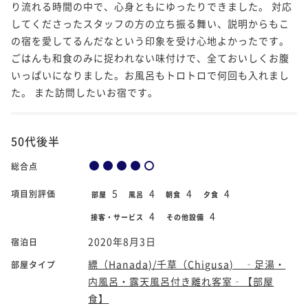
り流れる時間の中で、心身ともにゆったりできました。 対応
してくださったスタッフの方の立ち振る舞い、説明からもこ
の宿を愛してるんだなという印象を受け心地よかったです。
ごはんも和食のみに捉われない味付けで、全ておいしくお腹
いっぱいになりました。お風呂もトロトロで何回も入れまし
た。 また訪問したいお宿です。
50代後半
総合点
5
4
4
4
項目別評価
部屋
風呂
朝食
夕食
4
4
接客・サービス
その他設備
2020年8月3日
宿泊日
縹（Hanada)/千草（Chigusa) ‐足湯・
部屋タイプ
内風呂・露天風呂付き離れ客室‐【部屋
食】